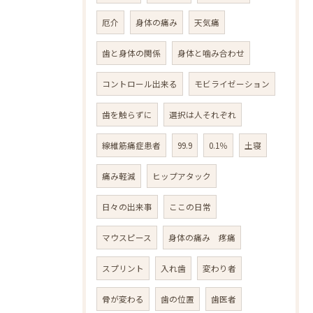
厄介
身体の痛み
天気痛
歯と身体の関係
身体と噛み合わせ
コントロール出来る
モビライゼーション
歯を触らずに
選択は人それぞれ
線維筋痛症患者
99.9
0.1％
土寝
痛み軽減
ヒップアタック
日々の出来事
ここの日常
マウスピース
身体の痛み 疼痛
スプリント
入れ歯
変わり者
骨が変わる
歯の位置
歯医者