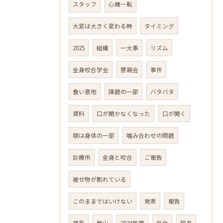
スタッフ
心機一転
大変は大きく変わる時
タイミング
2025
組織
一大事
リズム
全身咬合学会
懇親会
事件
食い意地
課題の一部
バタバタ
資料
口が開かなくなった
口が開く
顎は身体の一部
噛み合わせの問題
診療所
全身と咬合
ご報告
被せ物が割れている
このままではいけない
発表
報告