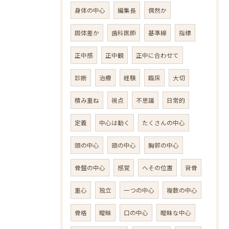
身体の中心
編集長
偶然か
固体差か
歯科医師
基準線
指標
正中感
正中観
正中に合わせて
診断
治療
経験
臨床
大切
積み重ね
視点
不思議
日常的
定義
中心は動く
たくさんの中心
頭の中心
頸の中心
胸郭の中心
骨盤の中心
感覚
へその位置
背骨
重心
独立
一つの中心
複数の中心
骨格
曖昧
口の中心
曖昧な中心