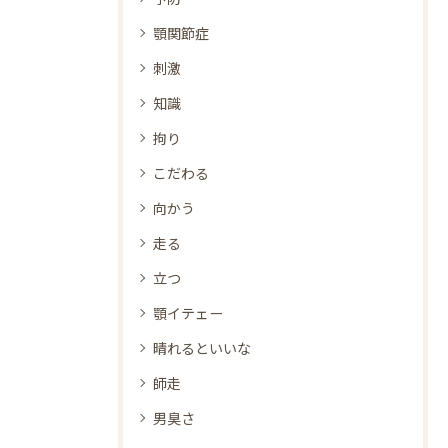
顎関節症
刺激
知識
拘り
こだわる
向かう
走る
立つ
顎イテェー
晴れるといいな
師走
男臭さ