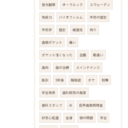
蛍光観察
オーラルック
スウェーデン
免疫力
バイオフィルム
予防の歴史
予防学
歴史
細菌性
拘り
歯周ポケット
痛い
ポケット浅くなった
血腫
勘違い
歯肉
歯の治療
メインテナンス
脱灰
5年後
酸蝕症
ボケ
鼓舞
学会発表
歯科医院の風景
歯科スタッフ
AI
音声歯周病検査
好奇心旺盛
全身
顎の問題
学会