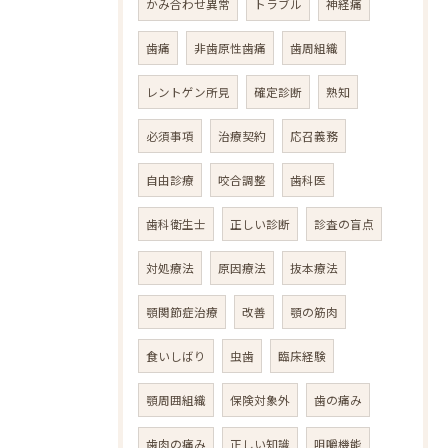
かみ合わせ異常
トラブル
神経痛
歯痛
非歯原性歯痛
歯周組織
レントゲン所見
確定診断
熟知
必須事項
治療契約
応召義務
自由診療
咬合調整
歯科医
歯科衛生士
正しい診断
診査の盲点
対処療法
原因療法
抜本療法
顎関節症治療
改善
顎の筋肉
食いしばり
虫歯
臨床経験
顎周囲組織
保険対象外
歯の痛み
歯肉の痛み
正しい知識
咀嚼機能