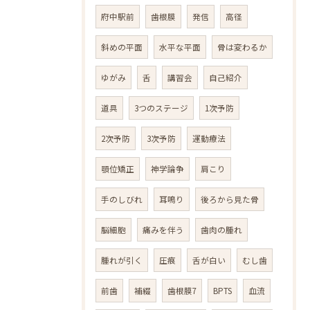
府中駅前
歯根膜
発信
高径
斜めの平面
水平な平面
骨は変わるか
ゆがみ
舌
講習会
自己紹介
道具
3つのステージ
1次予防
2次予防
3次予防
運動療法
顎位矯正
神学論争
肩こり
手のしびれ
耳鳴り
後ろから見た骨
脳細胞
痛みを伴う
歯肉の腫れ
腫れが引く
圧痕
舌が白い
むし歯
前歯
補綴
歯根膜7
BPTS
血流