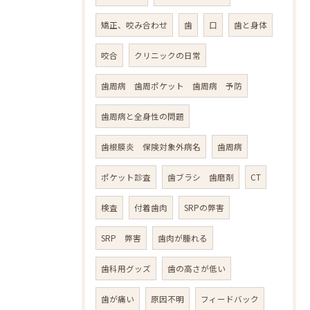
矯正、咬み合わせ
歯
口
歯と身体
咬合
クリニックの日常
歯周病 歯周ポケット 歯周病 予防
歯周病と全身性の問題
歯根膜炎 保険対象外病名
歯周病
ポケット診査
歯ブラシ 歯磨剤
CT
検査
付着歯肉
SRPの弊害
SRP 弊害
歯肉が腫れる
歯科用グッズ
歯の高さが低い
歯が痛い
原因不明
フィードバック