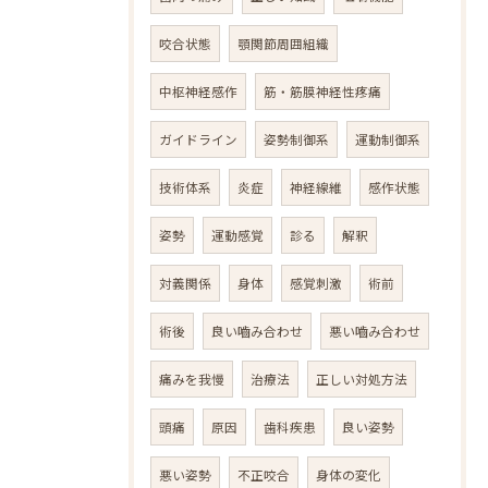
咬合状態
顎関節周囲組織
中枢神経感作
筋・筋膜神経性疼痛
ガイドライン
姿勢制御系
運動制御系
技術体系
炎症
神経線維
感作状態
姿勢
運動感覚
診る
解釈
対義関係
身体
感覚刺激
術前
術後
良い嚙み合わせ
悪い嚙み合わせ
痛みを我慢
治療法
正しい対処方法
頭痛
原因
歯科疾患
良い姿勢
悪い姿勢
不正咬合
身体の変化