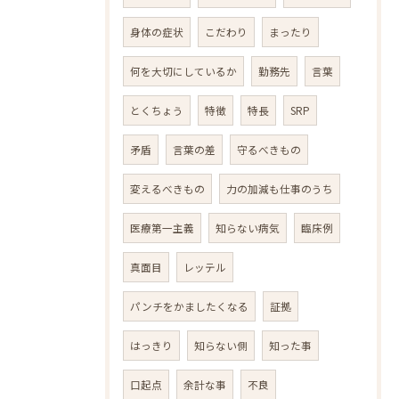
身体の症状
こだわり
まったり
何を大切にしているか
勤務先
言葉
とくちょう
特徴
特長
SRP
矛盾
言葉の差
守るべきもの
変えるべきもの
力の加減も仕事のうち
医療第一主義
知らない病気
臨床例
真面目
レッテル
パンチをかましたくなる
証拠
はっきり
知らない側
知った事
口起点
余計な事
不良