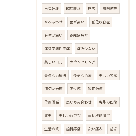
自律神経
臨床現場
座高
顎関節症
かみあわせ
歯が高い
低位咬合症
身体が痛い
線維筋痛症
痛覚変調性疼痛
痛み少ない
美しい口元
カウンセリング
最適な治療法
快適な治療
美しい笑顔
適切な治療
不快感
矯正治療
位置関係
良いかみ合わせ
機能の回復
審美
美しい歯並び
歯科機能障害
生活の質
歯科疼痛
鋭い痛み
歯垢