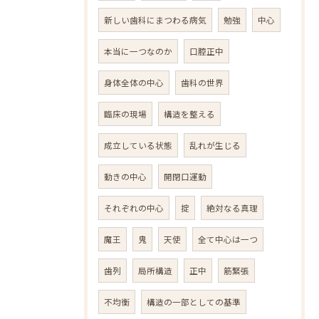
新しい歯科にまつわる病気
勉強
中心
本当に一つなのか
口腔正中
身体全体の中心
歯科の世界
臨床の現場
構造を整える
成立している状態
乱れが生じる
動きの中心
開閉口運動
それぞれの中心
掟
絶対なる真理
魔王
鬼
天使
全て中心は一つ
歯列
局所構造
正中
筋緊張
不均衡
構造の一部としての基準