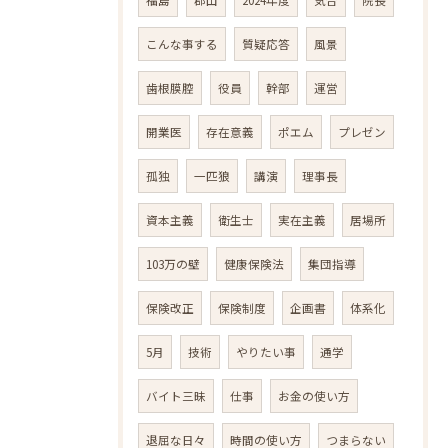
福島
郡山
2024年度
気合
院長
こんな事する
質疑応答
風景
歯根膜腔
役員
幹部
運営
開業医
存在意義
ポエム
プレゼン
孤独
一匹狼
講演
理事長
資本主義
衛生士
実在主義
居場所
103万の壁
健康保険法
集団指導
保険改正
保険制度
企画書
体系化
5月
技術
やりたい事
通学
バイト三昧
仕事
お金の使い方
退屈な日々
時間の使い方
つまらない