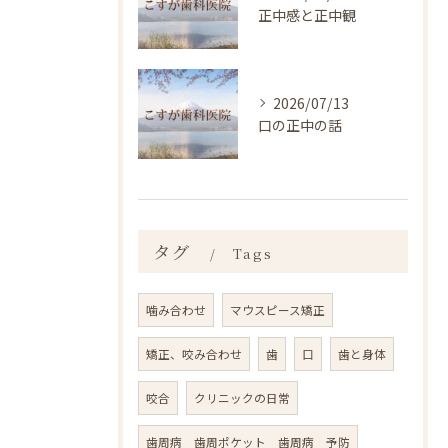
正中感と正中観
2026/07/13
口の正中の話
タグ
Tags
噛み合わせ
マウスピース矯正
矯正、咬み合わせ
歯
口
歯と身体
咬合
クリニックの日常
歯周病 歯周ポケット 歯周病 予防