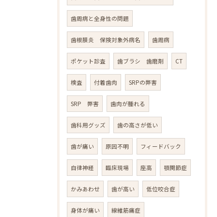
歯周病と全身性の問題
歯根膜炎 保険対象外病名
歯周病
ポケット診査
歯ブラシ 歯磨剤
CT
検査
付着歯肉
SRPの弊害
SRP 弊害
歯肉が腫れる
歯科用グッズ
歯の高さが低い
歯が痛い
原因不明
フィードバック
自律神経
臨床現場
座高
顎関節症
かみあわせ
歯が高い
低位咬合症
身体が痛い
線維筋痛症