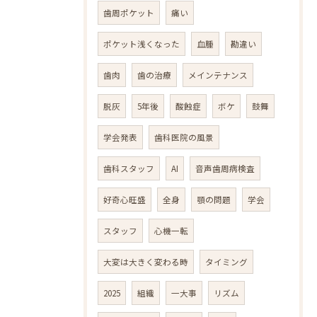
歯周ポケット
痛い
ポケット浅くなった
血腫
勘違い
歯肉
歯の治療
メインテナンス
脱灰
5年後
酸蝕症
ボケ
鼓舞
学会発表
歯科医院の風景
歯科スタッフ
AI
音声歯周病検査
好奇心旺盛
全身
顎の問題
学会
スタッフ
心機一転
大変は大きく変わる時
タイミング
2025
組織
一大事
リズム