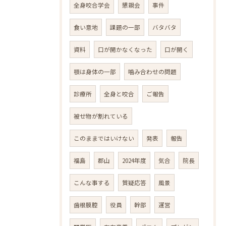
全身咬合学会
懇親会
事件
食い意地
課題の一部
バタバタ
資料
口が開かなくなった
口が開く
顎は身体の一部
噛み合わせの問題
診療所
全身と咬合
ご報告
被せ物が割れている
このままではいけない
発表
報告
福島
郡山
2024年度
気合
院長
こんな事する
質疑応答
風景
歯根膜腔
役員
幹部
運営