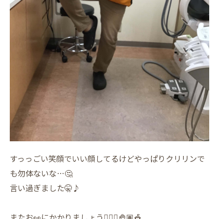
すっっごい笑顔でいい顔してるけどやっぱりクリリンで
も勿体ないな…🤔
言い過ぎました🤫♪
またお👀にかかりましょう🤹🏽‍♀️🤚🏽🎪