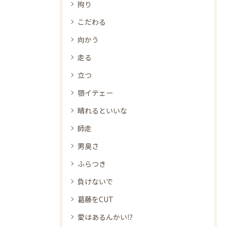
拘り
こだわる
向かう
走る
立つ
顎イテェー
晴れるといいな
師走
男臭さ
ふらつき
負けないで
葛藤をCUT
愛はあるんかい⁉