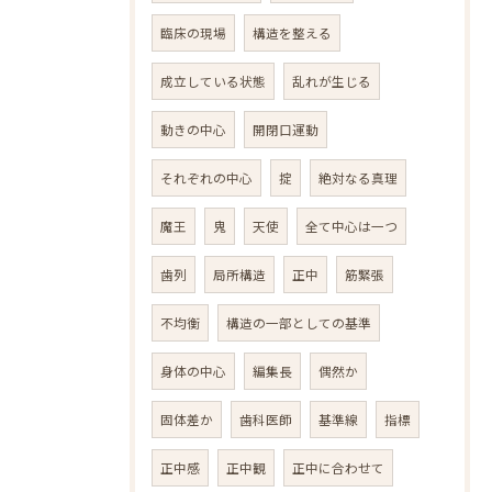
臨床の現場
構造を整える
成立している状態
乱れが生じる
動きの中心
開閉口運動
それぞれの中心
掟
絶対なる真理
魔王
鬼
天使
全て中心は一つ
歯列
局所構造
正中
筋緊張
不均衡
構造の一部としての基準
身体の中心
編集長
偶然か
固体差か
歯科医師
基準線
指標
正中感
正中観
正中に合わせて