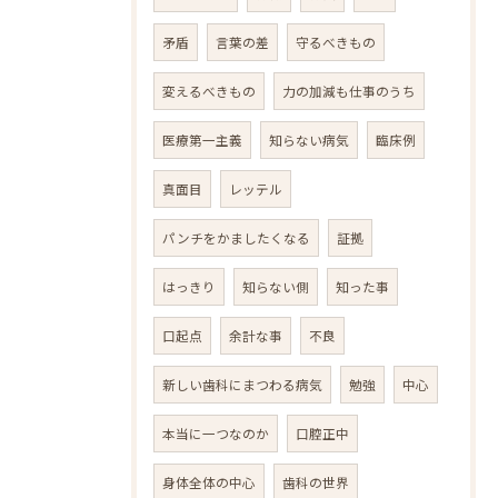
矛盾
言葉の差
守るべきもの
変えるべきもの
力の加減も仕事のうち
医療第一主義
知らない病気
臨床例
真面目
レッテル
パンチをかましたくなる
証拠
はっきり
知らない側
知った事
口起点
余計な事
不良
新しい歯科にまつわる病気
勉強
中心
本当に一つなのか
口腔正中
身体全体の中心
歯科の世界