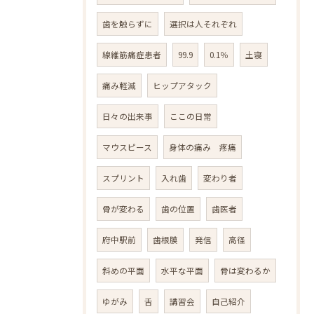
歯を触らずに
選択は人それぞれ
線維筋痛症患者
99.9
0.1％
土寝
痛み軽減
ヒップアタック
日々の出来事
ここの日常
マウスピース
身体の痛み 疼痛
スプリント
入れ歯
変わり者
骨が変わる
歯の位置
歯医者
府中駅前
歯根膜
発信
高径
斜めの平面
水平な平面
骨は変わるか
ゆがみ
舌
講習会
自己紹介