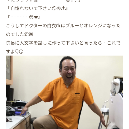
『自惚れないで下さい🙄🤚⚠️』
『…………😳💔』
こうしてドクターの白衣🥼はブルーとオレンジになった
のでした👏🏽
院長に人文字を試しに作って下さいと言ったら…これで
すよ👇😏