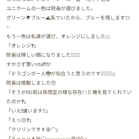
ユニホームの一色は院長が選びました。
グリーン🌳ブルー🌊系でいたから、ブルーを残します👕
✨
もう一色は私達が選び、オレンジにしました🍊
『オレンジ❓』
院長は険しい顔になりました🤷🏽‍♂️
すかさず賢いstaffが
『ドラゴンボール🐉が似合うと思うのです💁🏽‍♀️✨』
院長は感動しました🥺
『そうか❗️お前は孫悟空の様な存在☁️と俺を見てくれてい
たのか❓』
『いえ❗️違います‼️』
『えっ😕❓』
『クリリンです👨🏼‍🦲』
『えっっっ👨🏼‍🦲……………😧⁉️💦』