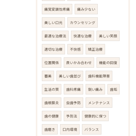
痛覚変調性疼痛
痛み少ない
美しい口元
カウンセリング
最適な治療法
快適な治療
美しい笑顔
適切な治療
不快感
矯正治療
位置関係
良いかみ合わせ
機能の回復
審美
美しい歯並び
歯科機能障害
生活の質
歯科疼痛
鋭い痛み
歯垢
歯根膜炎
虫歯予防
メンテナンス
歯の健康
予防法
健康的に保つ
歯磨き
口内環境
バランス