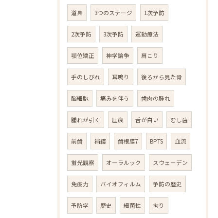
道具
3つのステージ
1次予防
2次予防
3次予防
運動療法
顎位矯正
神学論争
肩こり
手のしびれ
耳鳴り
後ろから見た骨
脳細胞
痛みを伴う
歯肉の腫れ
腫れが引く
圧痕
舌が白い
むし歯
前歯
補綴
歯根膜7
BPTS
血流
蛍光観察
オーラルック
スウェーデン
免疫力
バイオフィルム
予防の歴史
予防学
歴史
細菌性
拘り