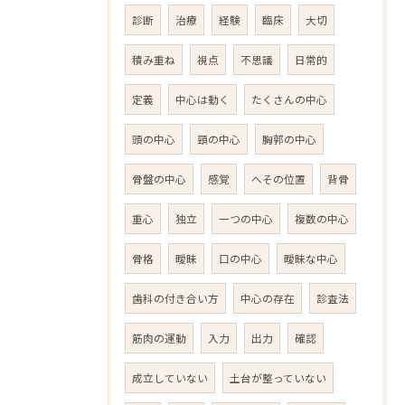
診断
治療
経験
臨床
大切
積み重ね
視点
不思議
日常的
定義
中心は動く
たくさんの中心
頭の中心
頸の中心
胸郭の中心
骨盤の中心
感覚
へその位置
背骨
重心
独立
一つの中心
複数の中心
骨格
曖昧
口の中心
曖昧な中心
歯科の付き合い方
中心の存在
診査法
筋肉の運動
入力
出力
確認
成立していない
土台が整っていない