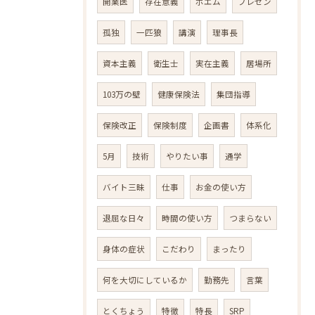
開業医
存在意義
ポエム
プレゼン
孤独
一匹狼
講演
理事長
資本主義
衛生士
実在主義
居場所
103万の壁
健康保険法
集団指導
保険改正
保険制度
企画書
体系化
5月
技術
やりたい事
通学
バイト三昧
仕事
お金の使い方
退屈な日々
時間の使い方
つまらない
身体の症状
こだわり
まったり
何を大切にしているか
勤務先
言葉
とくちょう
特徴
特長
SRP