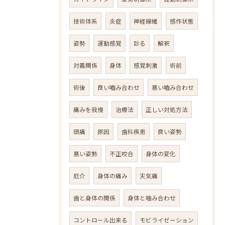
技術体系
炎症
神経線維
感作状態
姿勢
運動感覚
診る
解釈
対義関係
身体
感覚刺激
術前
術後
良い嚙み合わせ
悪い嚙み合わせ
痛みを我慢
治療法
正しい対処方法
頭痛
原因
歯科疾患
良い姿勢
悪い姿勢
不正咬合
身体の変化
厄介
身体の痛み
天気痛
歯と身体の関係
身体と噛み合わせ
コントロール出来る
モビライゼーション