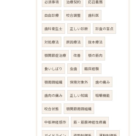
必須事項
治療契約
応召義務
自由診療
咬合調整
歯科医
歯科衛生士
正しい診断
診査の盲点
対処療法
原因療法
抜本療法
顎関節症治療
改善
顎の筋肉
食いしばり
虫歯
臨床経験
顎周囲組織
保険対象外
歯の痛み
歯肉の痛み
正しい知識
咀嚼機能
咬合状態
顎関節周囲組織
中枢神経感作
筋・筋膜神経性疼痛
ガイドライン
姿勢制御系
運動制御系