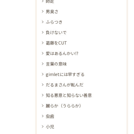
師走
男臭さ
ふらつき
負けないで
葛藤をCUT
愛はあるんかい⁉
言葉の意味
gimletには早すぎる
だるまさんが転んだ
知る悪意と知らない善意
麗らか（うららか）
虫歯
小児