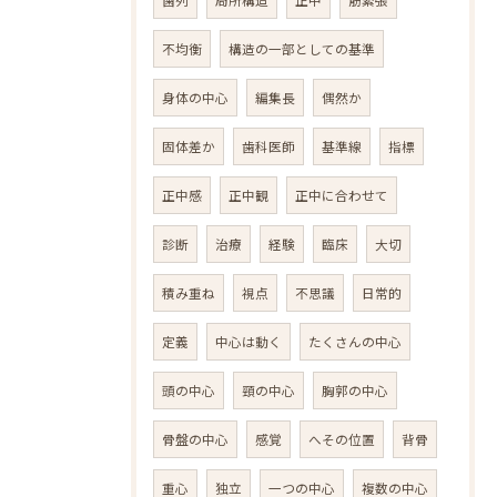
不均衡
構造の一部としての基準
身体の中心
編集長
偶然か
固体差か
歯科医師
基準線
指標
正中感
正中観
正中に合わせて
診断
治療
経験
臨床
大切
積み重ね
視点
不思議
日常的
定義
中心は動く
たくさんの中心
頭の中心
頸の中心
胸郭の中心
骨盤の中心
感覚
へその位置
背骨
重心
独立
一つの中心
複数の中心