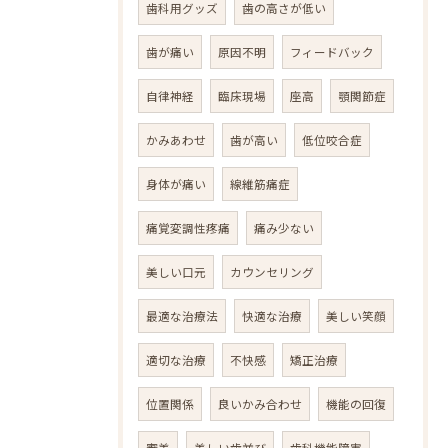
歯科用グッズ
歯の高さが低い
歯が痛い
原因不明
フィードバック
自律神経
臨床現場
座高
顎関節症
かみあわせ
歯が高い
低位咬合症
身体が痛い
線維筋痛症
痛覚変調性疼痛
痛み少ない
美しい口元
カウンセリング
最適な治療法
快適な治療
美しい笑顔
適切な治療
不快感
矯正治療
位置関係
良いかみ合わせ
機能の回復
審美
美しい歯並び
歯科機能障害