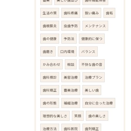
生活の質
歯科疼痛
鋭い痛み
歯垢
歯根膜炎
虫歯予防
メンテナンス
歯の健康
予防法
健康的に保つ
歯磨き
口内環境
バランス
かみ合わせ
相談
不快な歯の音
歯科検診
美容治療
治療プラン
歯科矯正
審美治療
美しい歯
歯の形態
補綴治療
自分に合った治療
理想的な美しさ
笑顔
歯の美しさ
治療方法
歯科医院
歯列矯正