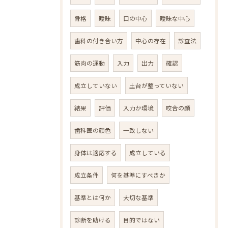
骨格
曖昧
口の中心
曖昧な中心
歯科の付き合い方
中心の存在
診査法
筋肉の運動
入力
出力
確認
成立していない
土台が整っていない
結果
評価
入力か環境
咬合の顔
歯科医の顔色
一致しない
身体は適応する
成立している
成立条件
何を基準にすべきか
基準とは何か
大切な基準
診断を助ける
目的ではない