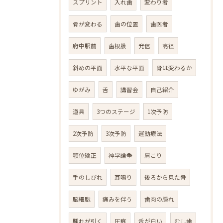
スプリント
入れ歯
変わり者
骨が変わる
歯の位置
歯医者
府中駅前
歯根膜
発信
高径
斜めの平面
水平な平面
骨は変わるか
ゆがみ
舌
講習会
自己紹介
道具
3つのステージ
1次予防
2次予防
3次予防
運動療法
顎位矯正
神学論争
肩こり
手のしびれ
耳鳴り
後ろから見た骨
脳細胞
痛みを伴う
歯肉の腫れ
腫れが引く
圧痕
舌が白い
むし歯