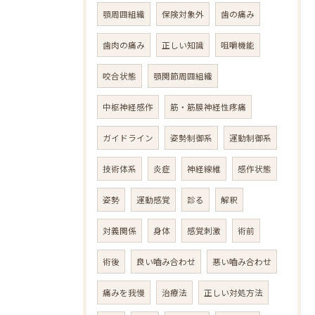
顎周囲組織
保険対象外
歯の痛み
歯肉の痛み
正しい知識
咀嚼機能
咬合状態
顎関節周囲組織
中枢神経感作
筋・筋膜神経性疼痛
ガイドライン
姿勢制御系
運動制御系
技術体系
炎症
神経線維
感作状態
姿勢
運動感覚
診る
解釈
対義関係
身体
感覚刺激
術前
術後
良い嚙み合わせ
悪い嚙み合わせ
痛みを我慢
治療法
正しい対処方法