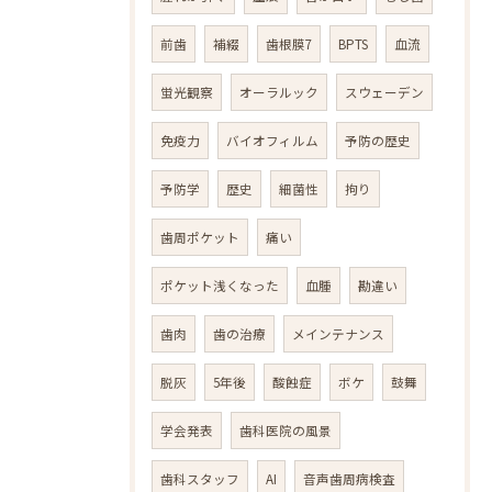
前歯
補綴
歯根膜7
BPTS
血流
蛍光観察
オーラルック
スウェーデン
免疫力
バイオフィルム
予防の歴史
予防学
歴史
細菌性
拘り
歯周ポケット
痛い
ポケット浅くなった
血腫
勘違い
歯肉
歯の治療
メインテナンス
脱灰
5年後
酸蝕症
ボケ
鼓舞
学会発表
歯科医院の風景
歯科スタッフ
AI
音声歯周病検査