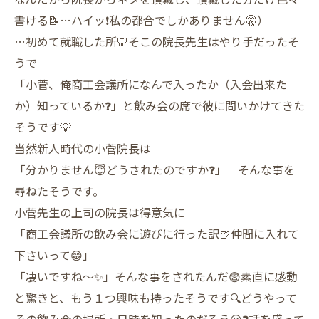
書ける📝…ハイッ❗️私の都合でしかありません🤫）
…初めて就職した所🦷そこの院長先生はやり手だったそ
うで
「小菅、俺商工会議所になんで入ったか（入会出来た
か）知っているか❓」と飲み会の席で彼に問いかけてきた
そうです💡
当然新人時代の小菅院長は
「分かりません😇どうされたのですか❓」 そんな事を
尋ねたそうです。
小菅先生の上司の院長は得意気に
「商工会議所の飲み会に遊びに行った訳🍺仲間に入れて
下さいって😁」
「凄いですね〜✨」そんな事をされたんだ😨素直に感動
と驚きと、もう１つ興味も持ったそうです🔍どうやって
その飲み会の場所・日時を知ったのだろう😶❓話を盛って