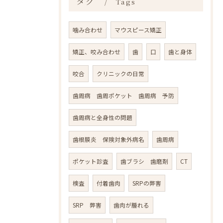
タグ
Tags
噛み合わせ
マウスピース矯正
矯正、咬み合わせ
歯
口
歯と身体
咬合
クリニックの日常
歯周病 歯周ポケット 歯周病 予防
歯周病と全身性の問題
歯根膜炎 保険対象外病名
歯周病
ポケット診査
歯ブラシ 歯磨剤
CT
検査
付着歯肉
SRPの弊害
SRP 弊害
歯肉が腫れる