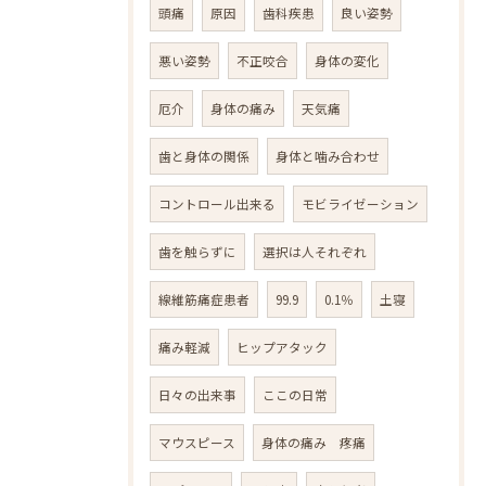
頭痛
原因
歯科疾患
良い姿勢
悪い姿勢
不正咬合
身体の変化
厄介
身体の痛み
天気痛
歯と身体の関係
身体と噛み合わせ
コントロール出来る
モビライゼーション
歯を触らずに
選択は人それぞれ
線維筋痛症患者
99.9
0.1％
土寝
痛み軽減
ヒップアタック
日々の出来事
ここの日常
マウスピース
身体の痛み 疼痛