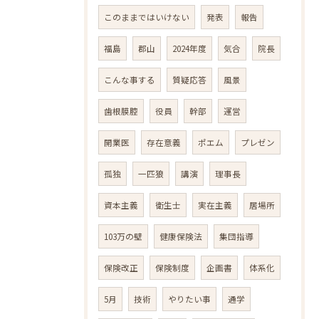
このままではいけない
発表
報告
福島
郡山
2024年度
気合
院長
こんな事する
質疑応答
風景
歯根膜腔
役員
幹部
運営
開業医
存在意義
ポエム
プレゼン
孤独
一匹狼
講演
理事長
資本主義
衛生士
実在主義
居場所
103万の壁
健康保険法
集団指導
保険改正
保険制度
企画書
体系化
5月
技術
やりたい事
通学