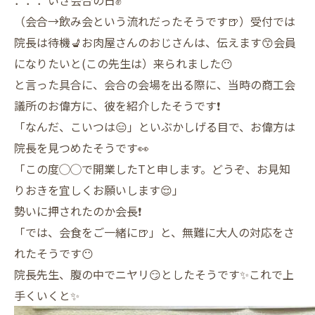
（会合→飲み会という流れだったそうです🍺）受付では
院長は待機💺お肉屋さんのおじさんは、伝えます😙会員
になりたいと(この先生は）来られました😶
と言った具合に、会合の会場を出る際に、当時の商工会
議所のお偉方に、彼を紹介したそうです❗️
「なんだ、こいつは😑」といぶかしげる目で、お偉方は
院長を見つめたそうです👀
「この度◯◯で開業したTと申します。どうぞ、お見知
りおきを宜しくお願いします😌」
勢いに押されたのか会長❗️
「では、会食をご一緒に🍺」と、無難に大人の対応をさ
れたそうです😶
院長先生、腹の中でニヤリ😏としたそうです✨これで上
手くいくと✨