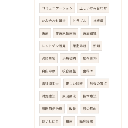
コミュニケーション
正しいかみ合わせ
かみ合わせ異常
トラブル
神経痛
歯痛
非歯原性歯痛
歯周組織
レントゲン所見
確定診断
熟知
必須事項
治療契約
応召義務
自由診療
咬合調整
歯科医
歯科衛生士
正しい診断
診査の盲点
対処療法
原因療法
抜本療法
顎関節症治療
改善
顎の筋肉
食いしばり
虫歯
臨床経験