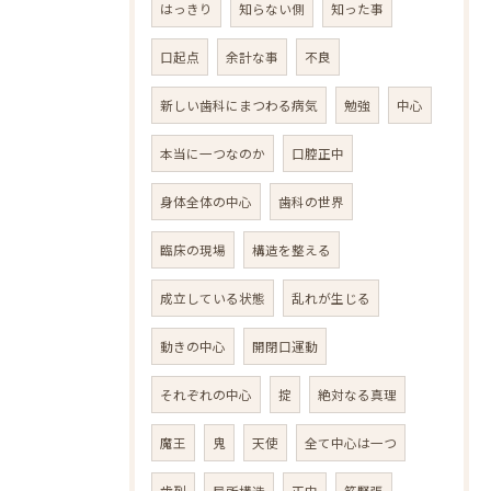
はっきり
知らない側
知った事
口起点
余計な事
不良
新しい歯科にまつわる病気
勉強
中心
本当に一つなのか
口腔正中
身体全体の中心
歯科の世界
臨床の現場
構造を整える
成立している状態
乱れが生じる
動きの中心
開閉口運動
それぞれの中心
掟
絶対なる真理
魔王
鬼
天使
全て中心は一つ
歯列
局所構造
正中
筋緊張