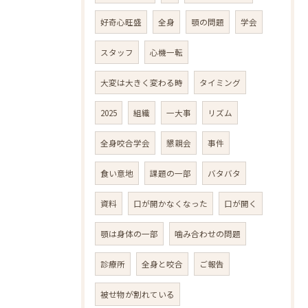
好奇心旺盛
全身
顎の問題
学会
スタッフ
心機一転
大変は大きく変わる時
タイミング
2025
組織
一大事
リズム
全身咬合学会
懇親会
事件
食い意地
課題の一部
バタバタ
資料
口が開かなくなった
口が開く
顎は身体の一部
噛み合わせの問題
診療所
全身と咬合
ご報告
被せ物が割れている