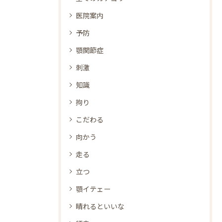
医院案内
予防
顎関節症
刺激
知識
拘り
こだわる
向かう
走る
立つ
顎イテェー
晴れるといいな