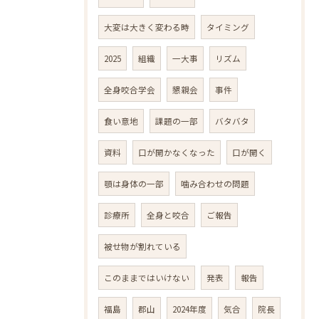
大変は大きく変わる時
タイミング
2025
組織
一大事
リズム
全身咬合学会
懇親会
事件
食い意地
課題の一部
バタバタ
資料
口が開かなくなった
口が開く
顎は身体の一部
噛み合わせの問題
診療所
全身と咬合
ご報告
被せ物が割れている
このままではいけない
発表
報告
福島
郡山
2024年度
気合
院長