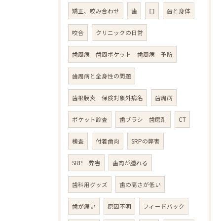
矯正、咬み合わせ
歯
口
歯と身体
咬合
クリニックの日常
歯周病 歯周ポケット 歯周病 予防
歯周病と全身性の問題
歯根膜炎 保険対象外病名
歯周病
ポケット診査
歯ブラシ 歯磨剤
CT
検査
付着歯肉
SRPの弊害
SRP 弊害
歯肉が腫れる
歯科用グッズ
歯の高さが低い
歯が痛い
原因不明
フィードバック