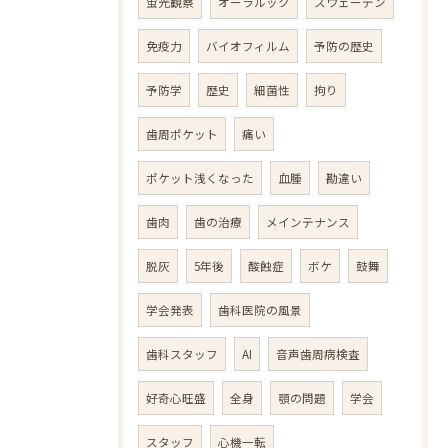
蛍光観察
オーラルック
スウェーデン
免疫力
バイオフィルム
予防の歴史
予防学
歴史
細菌性
拘り
歯周ポケット
痛い
ポケット浅くなった
血腫
勘違い
歯肉
歯の治療
メインテナンス
脱灰
5年後
酸蝕症
ボケ
鼓舞
学会発表
歯科医院の風景
歯科スタッフ
AI
音声歯周病検査
好奇心旺盛
全身
顎の問題
学会
スタッフ
心機一転