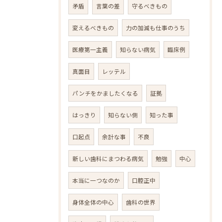
矛盾
言葉の差
守るべきもの
変えるべきもの
力の加減も仕事のうち
医療第一主義
知らない病気
臨床例
真面目
レッテル
パンチをかましたくなる
証拠
はっきり
知らない側
知った事
口起点
余計な事
不良
新しい歯科にまつわる病気
勉強
中心
本当に一つなのか
口腔正中
身体全体の中心
歯科の世界