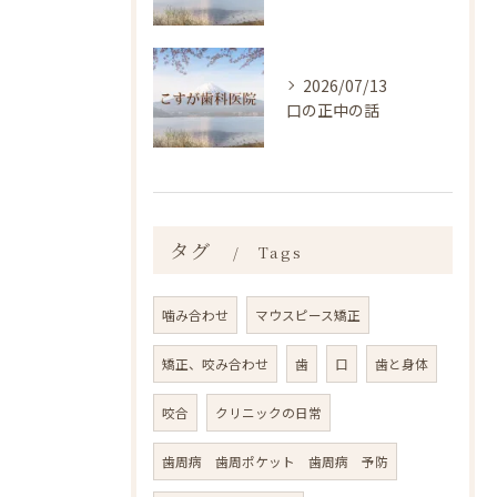
2026/07/13
口の正中の話
タグ
Tags
噛み合わせ
マウスピース矯正
矯正、咬み合わせ
歯
口
歯と身体
咬合
クリニックの日常
歯周病 歯周ポケット 歯周病 予防