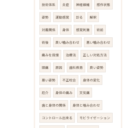
技術体系
炎症
神経線維
感作状態
姿勢
運動感覚
診る
解釈
対義関係
身体
感覚刺激
術前
術後
良い嚙み合わせ
悪い嚙み合わせ
痛みを我慢
治療法
正しい対処方法
頭痛
原因
歯科疾患
良い姿勢
悪い姿勢
不正咬合
身体の変化
厄介
身体の痛み
天気痛
歯と身体の関係
身体と噛み合わせ
コントロール出来る
モビライゼーション