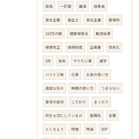
孤独
一匹狼
講演
理事長
資本主義
衛生士
実在主義
居場所
103万の壁
健康保険法
集団指導
保険改正
保険制度
企画書
体系化
5月
技術
やりたい事
通学
バイト三昧
仕事
お金の使い方
退屈な日々
時間の使い方
つまらない
身体の症状
こだわり
まったり
何を大切にしているか
勤務先
言葉
とくちょう
特徴
特長
SRP