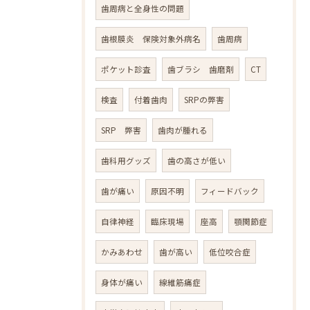
歯周病と全身性の問題
歯根膜炎 保険対象外病名
歯周病
ポケット診査
歯ブラシ 歯磨剤
CT
検査
付着歯肉
SRPの弊害
SRP 弊害
歯肉が腫れる
歯科用グッズ
歯の高さが低い
歯が痛い
原因不明
フィードバック
自律神経
臨床現場
座高
顎関節症
かみあわせ
歯が高い
低位咬合症
身体が痛い
線維筋痛症