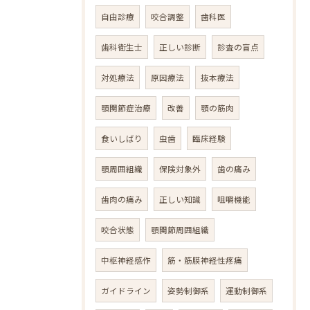
自由診療
咬合調整
歯科医
歯科衛生士
正しい診断
診査の盲点
対処療法
原因療法
抜本療法
顎関節症治療
改善
顎の筋肉
食いしばり
虫歯
臨床経験
顎周囲組織
保険対象外
歯の痛み
歯肉の痛み
正しい知識
咀嚼機能
咬合状態
顎関節周囲組織
中枢神経感作
筋・筋膜神経性疼痛
ガイドライン
姿勢制御系
運動制御系