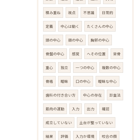
積み重ね
視点
不思議
日常的
定義
中心は動く
たくさんの中心
頭の中心
頸の中心
胸郭の中心
骨盤の中心
感覚
へその位置
背骨
重心
独立
一つの中心
複数の中心
骨格
曖昧
口の中心
曖昧な中心
歯科の付き合い方
中心の存在
診査法
筋肉の運動
入力
出力
確認
成立していない
土台が整っていない
結果
評価
入力か環境
咬合の顔