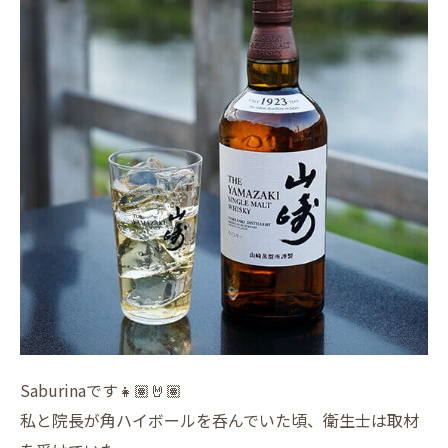
Saburinaです👧🏽🤘🏽
私と院長が角ハイボールを呑んでいた頃、衛生士は取材