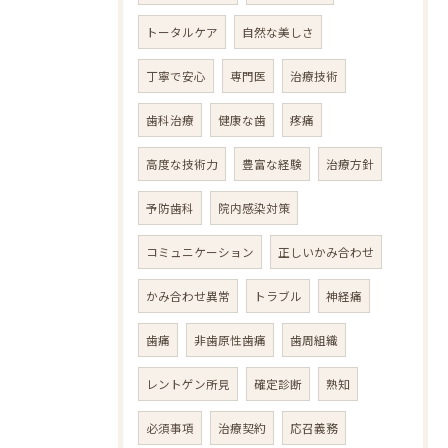
トータルケア
自然な美しさ
丁寧で安心
専門医
治療技術
歯科治療
健康な歯
疼痛
高度な技術力
豊富な経験
治療方針
予防歯科
院内感染対策
コミュニケーション
正しいかみ合わせ
かみ合わせ異常
トラブル
神経痛
歯痛
非歯原性歯痛
歯周組織
レントゲン所見
確定診断
熟知
必須事項
治療契約
応召義務