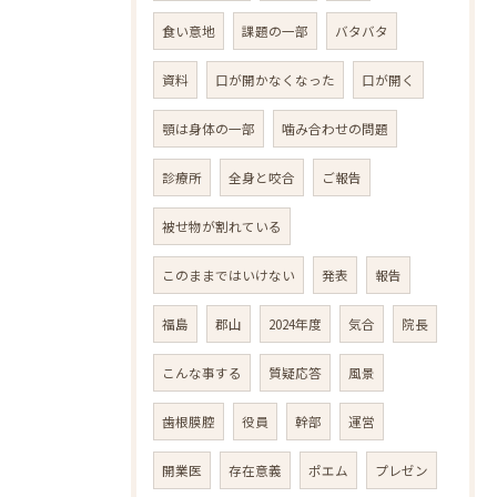
食い意地
課題の一部
バタバタ
資料
口が開かなくなった
口が開く
顎は身体の一部
噛み合わせの問題
診療所
全身と咬合
ご報告
被せ物が割れている
このままではいけない
発表
報告
福島
郡山
2024年度
気合
院長
こんな事する
質疑応答
風景
歯根膜腔
役員
幹部
運営
開業医
存在意義
ポエム
プレゼン