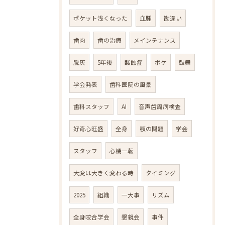
ポケット浅くなった
血腫
勘違い
歯肉
歯の治療
メインテナンス
脱灰
5年後
酸蝕症
ボケ
鼓舞
学会発表
歯科医院の風景
歯科スタッフ
AI
音声歯周病検査
好奇心旺盛
全身
顎の問題
学会
スタッフ
心機一転
大変は大きく変わる時
タイミング
2025
組織
一大事
リズム
全身咬合学会
懇親会
事件