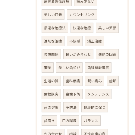
痛覚変調性疼痛
痛み少ない
美しい口元
カウンセリング
最適な治療法
快適な治療
美しい笑顔
適切な治療
不快感
矯正治療
位置関係
良いかみ合わせ
機能の回復
審美
美しい歯並び
歯科機能障害
生活の質
歯科疼痛
鋭い痛み
歯垢
歯根膜炎
虫歯予防
メンテナンス
歯の健康
予防法
健康的に保つ
歯磨き
口内環境
バランス
かみ合わせ
相談
不快な歯の音