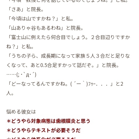
「さあ」と院長。
「今頃は山ですかね？」と私。
「山ありゃ谷もあるわね」と院長。
「富士山に例えたら何合目でしょう。２合目辺りですか
ね？」と私。
「うちの子ら、成長期になって家族５人３合だと足りな
くなって、あと0.5合足すかって話だぞ。」と院長。
……(; ･`д･´)
「どーなってるんですかね。( ´ー｀)ﾌｩｰ．．．」
と2
人。
悩める彼女は
＊どうやら対象病態は歯根膜炎と思う
＊どうやらテキストが必要そうだ