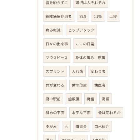
歯を触らずに
選択は人それぞれ
線維筋痛症患者
99.9
0.1％
土寝
痛み軽減
ヒップアタック
日々の出来事
ここの日常
マウスピース
身体の痛み 疼痛
スプリント
入れ歯
変わり者
骨が変わる
歯の位置
歯医者
府中駅前
歯根膜
発信
高径
斜めの平面
水平な平面
骨は変わるか
ゆがみ
舌
講習会
自己紹介