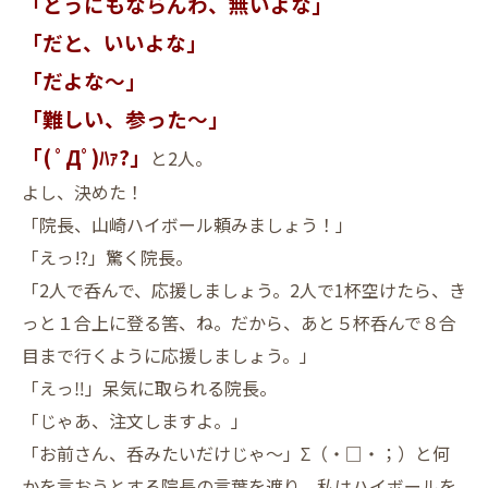
「どうにもならんわ、無いよな」
「だと、いいよな」
「だよな～」
「難しい、参った～」
「( ﾟДﾟ)ﾊｧ?」
と2人。
よし、決めた！
「院長、山崎ハイボール頼みましょう！」
「えっ!?」驚く院長。
「2人で呑んで、応援しましょう。2人で1杯空けたら、き
っと１合上に登る筈、ね。だから、あと５杯呑んで８合
目まで行くように応援しましょう。」
「えっ‼」呆気に取られる院長。
「じゃあ、注文しますよ。」
「お前さん、呑みたいだけじゃ～」Σ（・□・；）と何
かを言おうとする院長の言葉を遮り、私はハイボールを