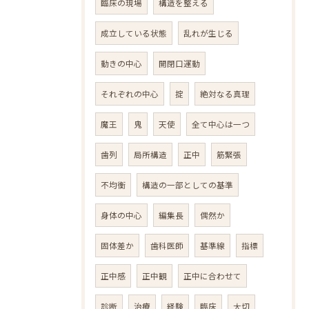
臨床の現場
構造を整える
成立している状態
乱れが生じる
動きの中心
開閉口運動
それぞれの中心
掟
絶対なる真理
魔王
鬼
天使
全て中心は一つ
歯列
局所構造
正中
筋緊張
不均衡
構造の一部としての基準
身体の中心
編集長
偶然か
固体差か
歯科医師
基準線
指標
正中感
正中観
正中に合わせて
診断
治療
経験
臨床
大切