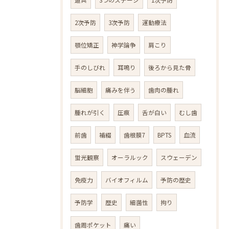
道具
3つのステージ
1次予防
2次予防
3次予防
運動療法
顎位矯正
神学論争
肩こり
手のしびれ
耳鳴り
後ろから見た骨
脳細胞
痛みを伴う
歯肉の腫れ
腫れが引く
圧痕
舌が白い
むし歯
前歯
補綴
歯根膜7
BPTS
血流
蛍光観察
オーラルック
スウェーデン
免疫力
バイオフィルム
予防の歴史
予防学
歴史
細菌性
拘り
歯周ポケット
痛い