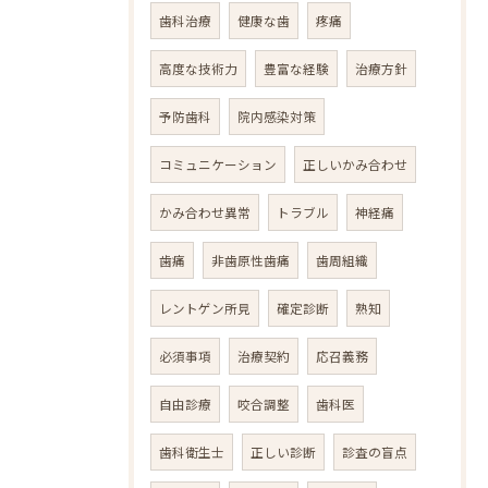
歯科治療
健康な歯
疼痛
高度な技術力
豊富な経験
治療方針
予防歯科
院内感染対策
コミュニケーション
正しいかみ合わせ
かみ合わせ異常
トラブル
神経痛
歯痛
非歯原性歯痛
歯周組織
レントゲン所見
確定診断
熟知
必須事項
治療契約
応召義務
自由診療
咬合調整
歯科医
歯科衛生士
正しい診断
診査の盲点