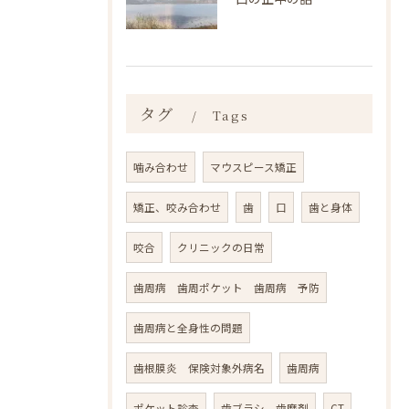
タグ
Tags
噛み合わせ
マウスピース矯正
矯正、咬み合わせ
歯
口
歯と身体
咬合
クリニックの日常
歯周病 歯周ポケット 歯周病 予防
歯周病と全身性の問題
歯根膜炎 保険対象外病名
歯周病
ポケット診査
歯ブラシ 歯磨剤
CT