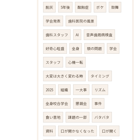
脱灰
5年後
酸蝕症
ボケ
鼓舞
学会発表
歯科医院の風景
歯科スタッフ
AI
音声歯周病検査
好奇心旺盛
全身
顎の問題
学会
スタッフ
心機一転
大変は大きく変わる時
タイミング
2025
組織
一大事
リズム
全身咬合学会
懇親会
事件
食い意地
課題の一部
バタバタ
資料
口が開かなくなった
口が開く