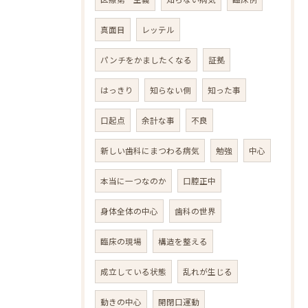
真面目
レッテル
パンチをかましたくなる
証拠
はっきり
知らない側
知った事
口起点
余計な事
不良
新しい歯科にまつわる病気
勉強
中心
本当に一つなのか
口腔正中
身体全体の中心
歯科の世界
臨床の現場
構造を整える
成立している状態
乱れが生じる
動きの中心
開閉口運動