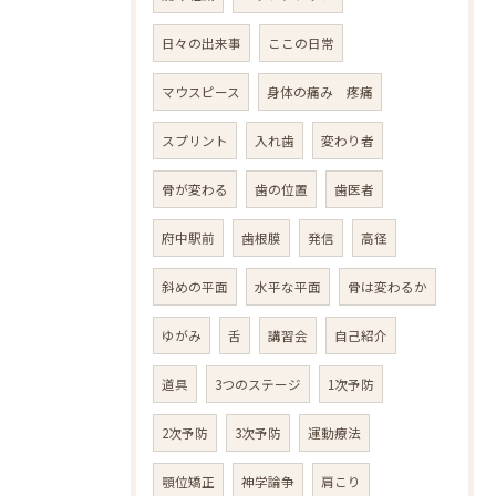
日々の出来事
ここの日常
マウスピース
身体の痛み 疼痛
スプリント
入れ歯
変わり者
骨が変わる
歯の位置
歯医者
府中駅前
歯根膜
発信
高径
斜めの平面
水平な平面
骨は変わるか
ゆがみ
舌
講習会
自己紹介
道具
3つのステージ
1次予防
2次予防
3次予防
運動療法
顎位矯正
神学論争
肩こり