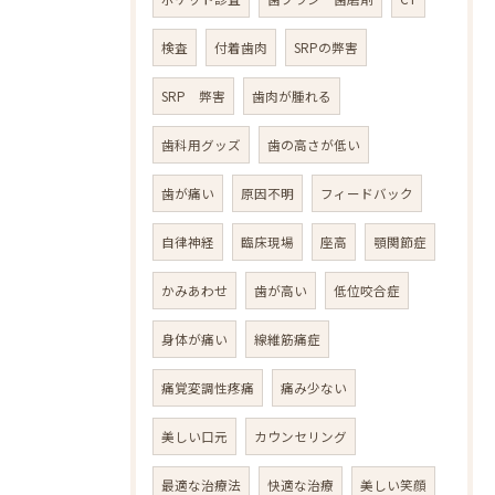
検査
付着歯肉
SRPの弊害
SRP 弊害
歯肉が腫れる
歯科用グッズ
歯の高さが低い
歯が痛い
原因不明
フィードバック
自律神経
臨床現場
座高
顎関節症
かみあわせ
歯が高い
低位咬合症
身体が痛い
線維筋痛症
痛覚変調性疼痛
痛み少ない
美しい口元
カウンセリング
最適な治療法
快適な治療
美しい笑顔