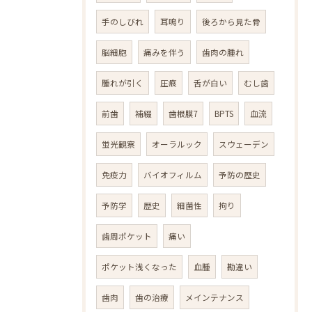
手のしびれ
耳鳴り
後ろから見た骨
脳細胞
痛みを伴う
歯肉の腫れ
腫れが引く
圧痕
舌が白い
むし歯
前歯
補綴
歯根膜7
BPTS
血流
蛍光観察
オーラルック
スウェーデン
免疫力
バイオフィルム
予防の歴史
予防学
歴史
細菌性
拘り
歯周ポケット
痛い
ポケット浅くなった
血腫
勘違い
歯肉
歯の治療
メインテナンス