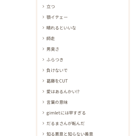
立つ
顎イテェー
晴れるといいな
師走
男臭さ
ふらつき
負けないで
葛藤をCUT
愛はあるんかい⁉
言葉の意味
gimletには早すぎる
だるまさんが転んだ
知る悪意と知らない善意