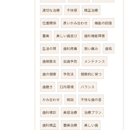
適切な治療
不快感
矯正治療
位置関係
良いかみ合わせ
機能の回復
審美
美しい歯並び
歯科機能障害
生活の質
歯科疼痛
鋭い痛み
歯垢
歯根膜炎
虫歯予防
メンテナンス
歯の健康
予防法
健康的に保つ
歯磨き
口内環境
バランス
かみ合わせ
相談
不快な歯の音
歯科検診
美容治療
治療プラン
歯科矯正
審美治療
美しい歯