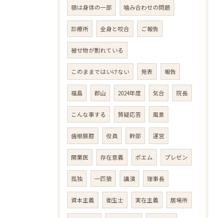
顎は身体の一部
噛み合わせの問題
診療所
全身と咬合
ご報告
被せ物が割れている
このままではいけない
発表
報告
福島
郡山
2024年度
気合
院長
こんな事する
質疑応答
風景
歯根膜腔
役員
幹部
運営
開業医
存在意義
ポエム
プレゼン
孤独
一匹狼
講演
理事長
資本主義
衛生士
実在主義
居場所