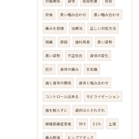
対義関係
身体
感覚刺激
術前
術後
良い嚙み合わせ
悪い嚙み合わせ
痛みを我慢
治療法
正しい対処方法
頭痛
原因
歯科疾患
良い姿勢
悪い姿勢
不正咬合
身体の変化
厄介
身体の痛み
天気痛
歯と身体の関係
身体と噛み合わせ
コントロール出来る
モビライゼーション
歯を触らずに
選択は人それぞれ
線維筋痛症患者
99.9
0.1％
土寝
痛み軽減
ヒップアタック