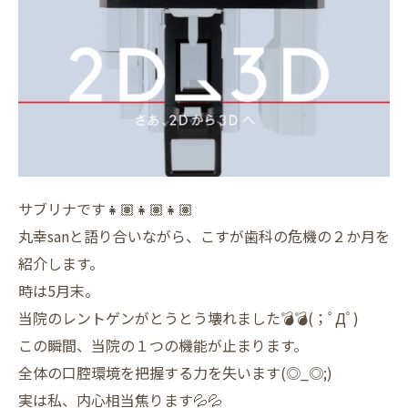
サブリナです👧🏽👧🏽👧🏽
丸幸sanと語り合いながら、こすが歯科の危機の２か月を
紹介します。
時は5月末。
当院のレントゲンがとうとう壊れました💣💣(；ﾟДﾟ)
この瞬間、当院の１つの機能が止まります。
全体の口腔環境を把握する力を失います(◎_◎;)
実は私、内心相当焦ります💦💦