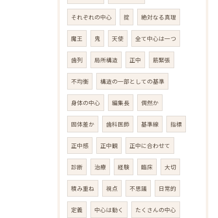
それぞれの中心
掟
絶対なる真理
魔王
鬼
天使
全て中心は一つ
歯列
局所構造
正中
筋緊張
不均衡
構造の一部としての基準
身体の中心
編集長
偶然か
固体差か
歯科医師
基準線
指標
正中感
正中観
正中に合わせて
診断
治療
経験
臨床
大切
積み重ね
視点
不思議
日常的
定義
中心は動く
たくさんの中心