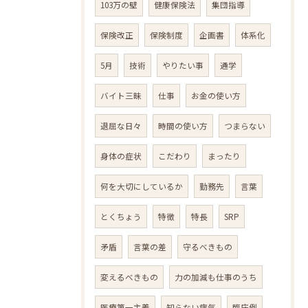
103万の壁
健康保険法
集団指導
保険改正
保険制度
企画書
体系化
5月
技術
やりたい事
通学
バイト三昧
仕事
お金の使い方
退屈な日々
時間の使い方
つまらない
身体の症状
こだわり
まったり
何を大切にしているか
勤務先
言葉
とくちょう
特徴
特長
SRP
矛盾
言葉の差
守るべきもの
変えるべきもの
力の加減も仕事のうち
医療第一主義
知らない病気
臨床例