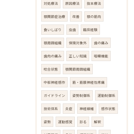
対処療法
原因療法
抜本療法
顎関節症治療
改善
顎の筋肉
食いしばり
虫歯
臨床経験
顎周囲組織
保険対象外
歯の痛み
歯肉の痛み
正しい知識
咀嚼機能
咬合状態
顎関節周囲組織
中枢神経感作
筋・筋膜神経性疼痛
ガイドライン
姿勢制御系
運動制御系
技術体系
炎症
神経線維
感作状態
姿勢
運動感覚
診る
解釈