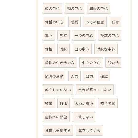
頭の中心
頸の中心
胸郭の中心
骨盤の中心
感覚
へその位置
背骨
重心
独立
一つの中心
複数の中心
骨格
曖昧
口の中心
曖昧な中心
歯科の付き合い方
中心の存在
診査法
筋肉の運動
入力
出力
確認
成立していない
土台が整っていない
結果
評価
入力か環境
咬合の顔
歯科医の顔色
一致しない
身体は適応する
成立している