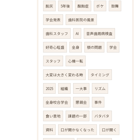
脱灰
5年後
酸蝕症
ボケ
鼓舞
学会発表
歯科医院の風景
歯科スタッフ
AI
音声歯周病検査
好奇心旺盛
全身
顎の問題
学会
スタッフ
心機一転
大変は大きく変わる時
タイミング
2025
組織
一大事
リズム
全身咬合学会
懇親会
事件
食い意地
課題の一部
バタバタ
資料
口が開かなくなった
口が開く