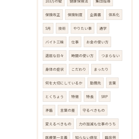
103万の壁
健康保険法
集団指導
保険改正
保険制度
企画書
体系化
5月
技術
やりたい事
通学
バイト三昧
仕事
お金の使い方
退屈な日々
時間の使い方
つまらない
身体の症状
こだわり
まったり
何を大切にしているか
勤務先
言葉
とくちょう
特徴
特長
SRP
矛盾
言葉の差
守るべきもの
変えるべきもの
力の加減も仕事のうち
医療第一主義
知らない病気
臨床例