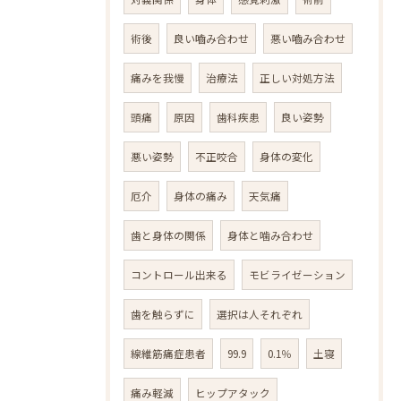
術後
良い嚙み合わせ
悪い嚙み合わせ
痛みを我慢
治療法
正しい対処方法
頭痛
原因
歯科疾患
良い姿勢
悪い姿勢
不正咬合
身体の変化
厄介
身体の痛み
天気痛
歯と身体の関係
身体と噛み合わせ
コントロール出来る
モビライゼーション
歯を触らずに
選択は人それぞれ
線維筋痛症患者
99.9
0.1％
土寝
痛み軽減
ヒップアタック