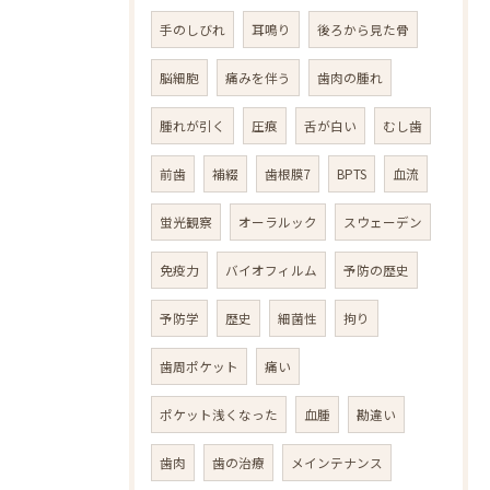
手のしびれ
耳鳴り
後ろから見た骨
脳細胞
痛みを伴う
歯肉の腫れ
腫れが引く
圧痕
舌が白い
むし歯
前歯
補綴
歯根膜7
BPTS
血流
蛍光観察
オーラルック
スウェーデン
免疫力
バイオフィルム
予防の歴史
予防学
歴史
細菌性
拘り
歯周ポケット
痛い
ポケット浅くなった
血腫
勘違い
歯肉
歯の治療
メインテナンス