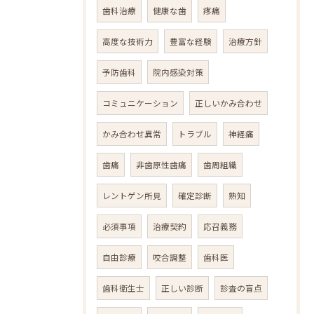
歯科治療
健康な歯
疼痛
高度な技術力
豊富な経験
治療方針
予防歯科
院内感染対策
コミュニケーション
正しいかみ合わせ
かみ合わせ異常
トラブル
神経痛
歯痛
非歯原性歯痛
歯周組織
レントゲン所見
確定診断
熟知
必須事項
治療契約
応召義務
自由診療
咬合調整
歯科医
歯科衛生士
正しい診断
診査の盲点