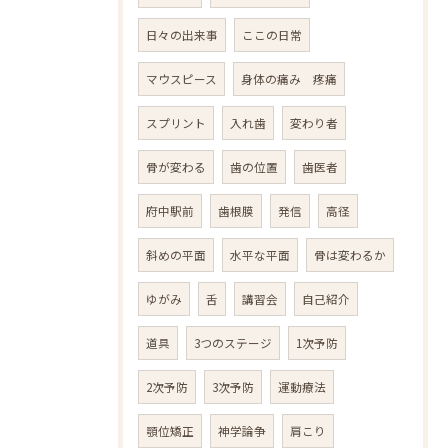
日々の出来事
ここの日常
マウスピース
身体の痛み 疼痛
スプリント
入れ歯
変わり者
骨が変わる
歯の位置
歯医者
府中駅前
歯根膜
発信
高径
斜めの平面
水平な平面
骨は変わるか
ゆがみ
舌
講習会
自己紹介
道具
3つのステージ
1次予防
2次予防
3次予防
運動療法
顎位矯正
神学論争
肩こり