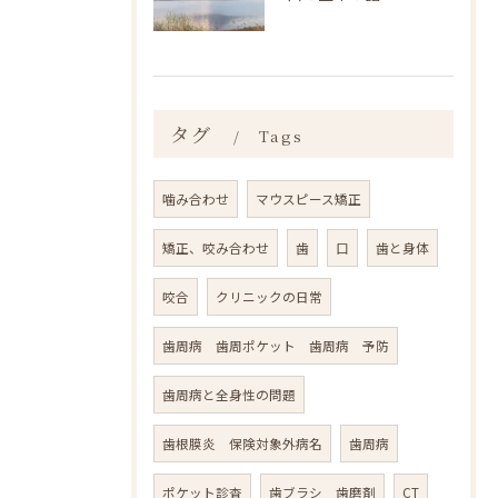
タグ
Tags
噛み合わせ
マウスピース矯正
矯正、咬み合わせ
歯
口
歯と身体
咬合
クリニックの日常
歯周病 歯周ポケット 歯周病 予防
歯周病と全身性の問題
歯根膜炎 保険対象外病名
歯周病
ポケット診査
歯ブラシ 歯磨剤
CT