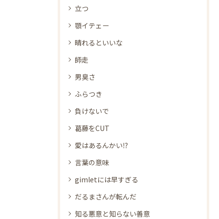
立つ
顎イテェー
晴れるといいな
師走
男臭さ
ふらつき
負けないで
葛藤をCUT
愛はあるんかい⁉
言葉の意味
gimletには早すぎる
だるまさんが転んだ
知る悪意と知らない善意