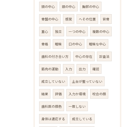
頭の中心
頸の中心
胸郭の中心
骨盤の中心
感覚
へその位置
背骨
重心
独立
一つの中心
複数の中心
骨格
曖昧
口の中心
曖昧な中心
歯科の付き合い方
中心の存在
診査法
筋肉の運動
入力
出力
確認
成立していない
土台が整っていない
結果
評価
入力か環境
咬合の顔
歯科医の顔色
一致しない
身体は適応する
成立している