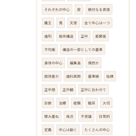
それぞれの中心
掟
絶対なる真理
魔王
鬼
天使
全て中心は一つ
歯列
局所構造
正中
筋緊張
不均衡
構造の一部としての基準
身体の中心
編集長
偶然か
固体差か
歯科医師
基準線
指標
正中感
正中観
正中に合わせて
診断
治療
経験
臨床
大切
積み重ね
視点
不思議
日常的
定義
中心は動く
たくさんの中心