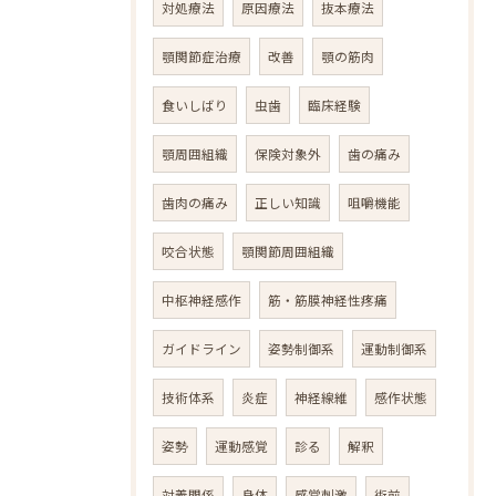
対処療法
原因療法
抜本療法
顎関節症治療
改善
顎の筋肉
食いしばり
虫歯
臨床経験
顎周囲組織
保険対象外
歯の痛み
歯肉の痛み
正しい知識
咀嚼機能
咬合状態
顎関節周囲組織
中枢神経感作
筋・筋膜神経性疼痛
ガイドライン
姿勢制御系
運動制御系
技術体系
炎症
神経線維
感作状態
姿勢
運動感覚
診る
解釈
対義関係
身体
感覚刺激
術前