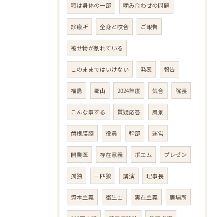
顎は身体の一部
噛み合わせの問題
診療所
全身と咬合
ご報告
被せ物が割れている
このままではいけない
発表
報告
福島
郡山
2024年度
気合
院長
こんな事する
質疑応答
風景
歯根膜腔
役員
幹部
運営
開業医
存在意義
ポエム
プレゼン
孤独
一匹狼
講演
理事長
資本主義
衛生士
実在主義
居場所