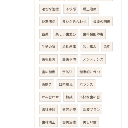
適切な治療
不快感
矯正治療
位置関係
良いかみ合わせ
機能の回復
審美
美しい歯並び
歯科機能障害
生活の質
歯科疼痛
鋭い痛み
歯垢
歯根膜炎
虫歯予防
メンテナンス
歯の健康
予防法
健康的に保つ
歯磨き
口内環境
バランス
かみ合わせ
相談
不快な歯の音
歯科検診
美容治療
治療プラン
歯科矯正
審美治療
美しい歯