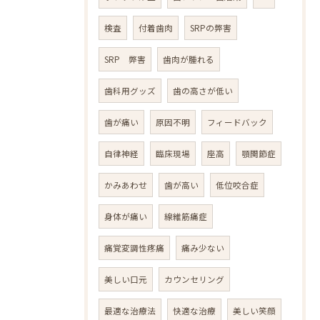
検査
付着歯肉
SRPの弊害
SRP 弊害
歯肉が腫れる
歯科用グッズ
歯の高さが低い
歯が痛い
原因不明
フィードバック
自律神経
臨床現場
座高
顎関節症
かみあわせ
歯が高い
低位咬合症
身体が痛い
線維筋痛症
痛覚変調性疼痛
痛み少ない
美しい口元
カウンセリング
最適な治療法
快適な治療
美しい笑顔