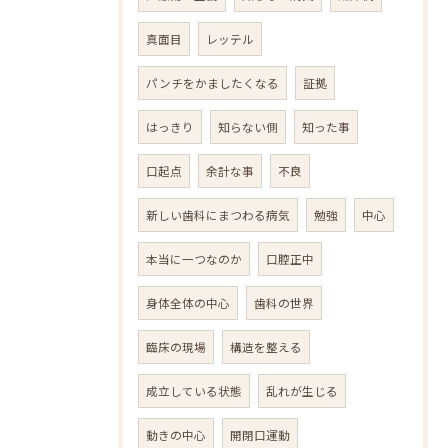
真面目
レッテル
パンチをかましたくなる
証拠
はっきり
知らない側
知った事
口起点
余計な事
不良
新しい歯科にまつわる病気
勉強
中心
本当に一つなのか
口腔正中
身体全体の中心
歯科の世界
臨床の現場
構造を整える
成立している状態
乱れが生じる
動きの中心
開閉口運動