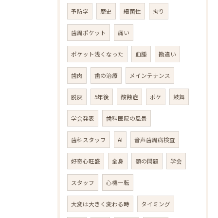
予防学
歴史
細菌性
拘り
歯周ポケット
痛い
ポケット浅くなった
血腫
勘違い
歯肉
歯の治療
メインテナンス
脱灰
5年後
酸蝕症
ボケ
鼓舞
学会発表
歯科医院の風景
歯科スタッフ
AI
音声歯周病検査
好奇心旺盛
全身
顎の問題
学会
スタッフ
心機一転
大変は大きく変わる時
タイミング