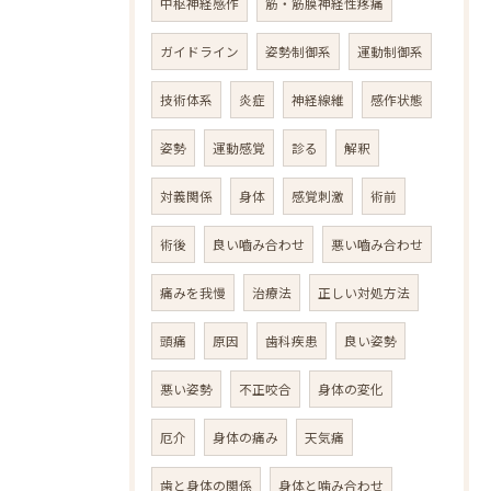
中枢神経感作
筋・筋膜神経性疼痛
ガイドライン
姿勢制御系
運動制御系
技術体系
炎症
神経線維
感作状態
姿勢
運動感覚
診る
解釈
対義関係
身体
感覚刺激
術前
術後
良い嚙み合わせ
悪い嚙み合わせ
痛みを我慢
治療法
正しい対処方法
頭痛
原因
歯科疾患
良い姿勢
悪い姿勢
不正咬合
身体の変化
厄介
身体の痛み
天気痛
歯と身体の関係
身体と噛み合わせ