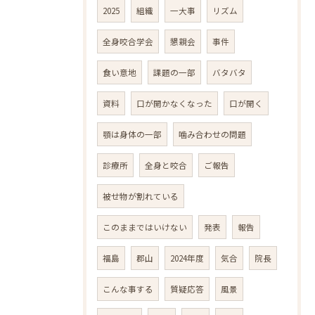
2025
組織
一大事
リズム
全身咬合学会
懇親会
事件
食い意地
課題の一部
バタバタ
資料
口が開かなくなった
口が開く
顎は身体の一部
噛み合わせの問題
診療所
全身と咬合
ご報告
被せ物が割れている
このままではいけない
発表
報告
福島
郡山
2024年度
気合
院長
こんな事する
質疑応答
風景