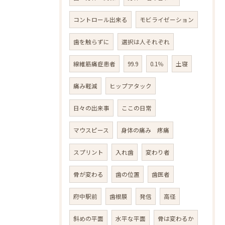
コントロール出来る
モビライゼーション
歯を触らずに
選択は人それぞれ
線維筋痛症患者
99.9
0.1％
土寝
痛み軽減
ヒップアタック
日々の出来事
ここの日常
マウスピース
身体の痛み 疼痛
スプリント
入れ歯
変わり者
骨が変わる
歯の位置
歯医者
府中駅前
歯根膜
発信
高径
斜めの平面
水平な平面
骨は変わるか