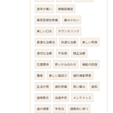
身体が痛い
線維筋痛症
痛覚変調性疼痛
痛み少ない
美しい口元
カウンセリング
最適な治療法
快適な治療
美しい笑顔
適切な治療
不快感
矯正治療
位置関係
良いかみ合わせ
機能の回復
審美
美しい歯並び
歯科機能障害
生活の質
歯科疼痛
鋭い痛み
歯垢
歯根膜炎
虫歯予防
メンテナンス
歯の健康
予防法
健康的に保つ