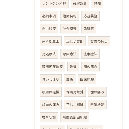
レントゲン所見
確定診断
熟知
必須事項
治療契約
応召義務
自由診療
咬合調整
歯科医
歯科衛生士
正しい診断
診査の盲点
対処療法
原因療法
抜本療法
顎関節症治療
改善
顎の筋肉
食いしばり
虫歯
臨床経験
顎周囲組織
保険対象外
歯の痛み
歯肉の痛み
正しい知識
咀嚼機能
咬合状態
顎関節周囲組織