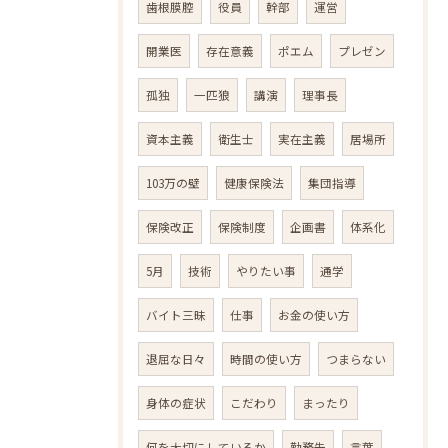
歯根膜腔
役員
幹部
運営
開業医
存在意義
ポエム
プレゼン
孤独
一匹狼
講演
理事長
資本主義
衛生士
実在主義
居場所
103万の壁
健康保険法
集団指導
保険改正
保険制度
企画書
体系化
5月
技術
やりたい事
通学
バイト三昧
仕事
お金の使い方
退屈な日々
時間の使い方
つまらない
身体の症状
こだわり
まったり
何を大切にしているか
勤務先
言葉