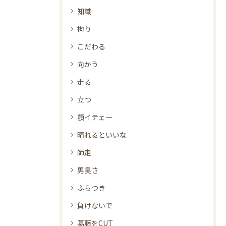
知識
拘り
こだわる
向かう
走る
立つ
顎イテェー
晴れるといいな
師走
男臭さ
ふらつき
負けないで
葛藤をCUT