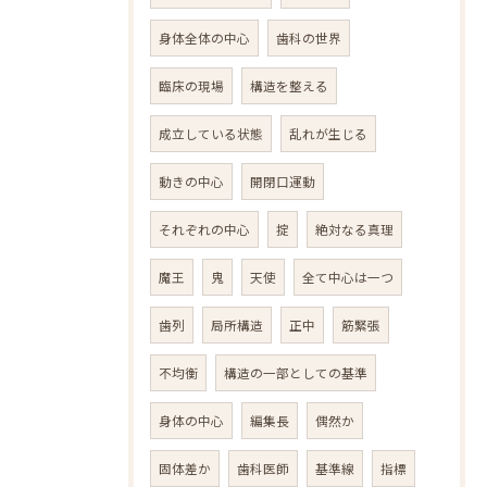
身体全体の中心
歯科の世界
臨床の現場
構造を整える
成立している状態
乱れが生じる
動きの中心
開閉口運動
それぞれの中心
掟
絶対なる真理
魔王
鬼
天使
全て中心は一つ
歯列
局所構造
正中
筋緊張
不均衡
構造の一部としての基準
身体の中心
編集長
偶然か
固体差か
歯科医師
基準線
指標