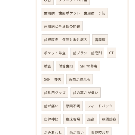
歯周病 歯周ポケット 歯周病 予防
歯周病と全身性の問題
歯根膜炎 保険対象外病名
歯周病
ポケット診査
歯ブラシ 歯磨剤
CT
検査
付着歯肉
SRPの弊害
SRP 弊害
歯肉が腫れる
歯科用グッズ
歯の高さが低い
歯が痛い
原因不明
フィードバック
自律神経
臨床現場
座高
顎関節症
かみあわせ
歯が高い
低位咬合症