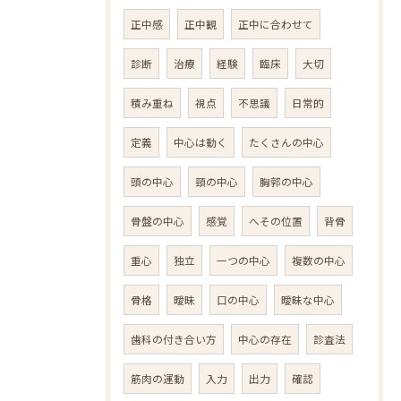
正中感
正中観
正中に合わせて
診断
治療
経験
臨床
大切
積み重ね
視点
不思議
日常的
定義
中心は動く
たくさんの中心
頭の中心
頸の中心
胸郭の中心
骨盤の中心
感覚
へその位置
背骨
重心
独立
一つの中心
複数の中心
骨格
曖昧
口の中心
曖昧な中心
歯科の付き合い方
中心の存在
診査法
筋肉の運動
入力
出力
確認