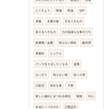
とくちょう
特徴
特長
SRP
矛盾
言葉の差
守るべきもの
変えるべきもの
力の加減も仕事のうち
医療第一主義
知らない病気
臨床例
真面目
レッテル
パンチをかましたくなる
証拠
はっきり
知らない側
知った事
口起点
余計な事
不良
新しい歯科にまつわる病気
勉強
中心
本当に一つなのか
口腔正中