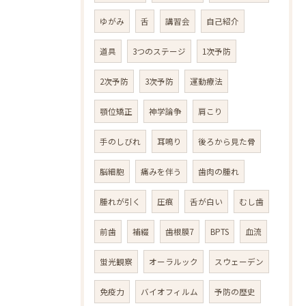
ゆがみ
舌
講習会
自己紹介
道具
3つのステージ
1次予防
2次予防
3次予防
運動療法
顎位矯正
神学論争
肩こり
手のしびれ
耳鳴り
後ろから見た骨
脳細胞
痛みを伴う
歯肉の腫れ
腫れが引く
圧痕
舌が白い
むし歯
前歯
補綴
歯根膜7
BPTS
血流
蛍光観察
オーラルック
スウェーデン
免疫力
バイオフィルム
予防の歴史