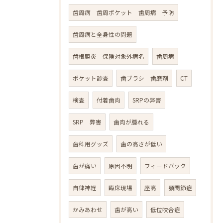
歯周病 歯周ポケット 歯周病 予防
歯周病と全身性の問題
歯根膜炎 保険対象外病名
歯周病
ポケット診査
歯ブラシ 歯磨剤
CT
検査
付着歯肉
SRPの弊害
SRP 弊害
歯肉が腫れる
歯科用グッズ
歯の高さが低い
歯が痛い
原因不明
フィードバック
自律神経
臨床現場
座高
顎関節症
かみあわせ
歯が高い
低位咬合症