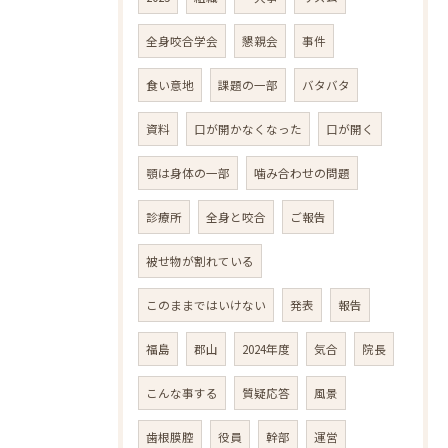
全身咬合学会
懇親会
事件
食い意地
課題の一部
バタバタ
資料
口が開かなくなった
口が開く
顎は身体の一部
噛み合わせの問題
診療所
全身と咬合
ご報告
被せ物が割れている
このままではいけない
発表
報告
福島
郡山
2024年度
気合
院長
こんな事する
質疑応答
風景
歯根膜腔
役員
幹部
運営