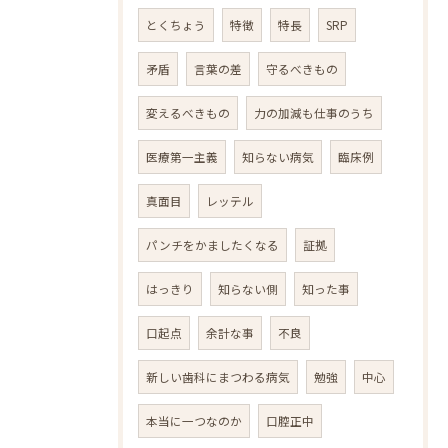
とくちょう
特徴
特長
SRP
矛盾
言葉の差
守るべきもの
変えるべきもの
力の加減も仕事のうち
医療第一主義
知らない病気
臨床例
真面目
レッテル
パンチをかましたくなる
証拠
はっきり
知らない側
知った事
口起点
余計な事
不良
新しい歯科にまつわる病気
勉強
中心
本当に一つなのか
口腔正中