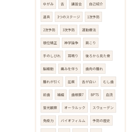
ゆがみ
舌
講習会
自己紹介
道具
3つのステージ
1次予防
2次予防
3次予防
運動療法
顎位矯正
神学論争
肩こり
手のしびれ
耳鳴り
後ろから見た骨
脳細胞
痛みを伴う
歯肉の腫れ
腫れが引く
圧痕
舌が白い
むし歯
前歯
補綴
歯根膜7
BPTS
血流
蛍光観察
オーラルック
スウェーデン
免疫力
バイオフィルム
予防の歴史