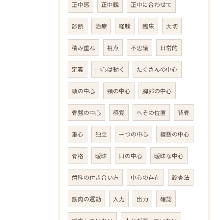
正中感
正中観
正中に合わせて
診断
治療
経験
臨床
大切
積み重ね
視点
不思議
日常的
定義
中心は動く
たくさんの中心
頭の中心
頸の中心
胸郭の中心
骨盤の中心
感覚
へその位置
背骨
重心
独立
一つの中心
複数の中心
骨格
曖昧
口の中心
曖昧な中心
歯科の付き合い方
中心の存在
診査法
筋肉の運動
入力
出力
確認