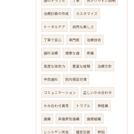
歯のトラブル
丁寧
分かりやすい説明
治療計画の作成
カスタマイズ
トータルケア
自然な美しさ
丁寧で安心
専門医
治療技術
歯科治療
健康な歯
疼痛
高度な技術力
豊富な経験
治療方針
予防歯科
院内感染対策
コミュニケーション
正しいかみ合わせ
かみ合わせ異常
トラブル
神経痛
歯痛
非歯原性歯痛
歯周組織
レントゲン所見
確定診断
熟知