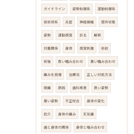
ガイドライン
姿勢制御系
運動制御系
技術体系
炎症
神経線維
感作状態
姿勢
運動感覚
診る
解釈
対義関係
身体
感覚刺激
術前
術後
良い嚙み合わせ
悪い嚙み合わせ
痛みを我慢
治療法
正しい対処方法
頭痛
原因
歯科疾患
良い姿勢
悪い姿勢
不正咬合
身体の変化
厄介
身体の痛み
天気痛
歯と身体の関係
身体と噛み合わせ