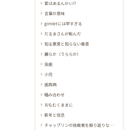
愛はあるんかい⁉
言葉の意味
gimletには早すぎる
だるまさんが転んだ
知る悪意と知らない善意
麗らか（うららか）
虫歯
小児
歯周病
嚙み合わせ
おもむくままに
新年と信念
チャップリンの独裁者を振り返りながら