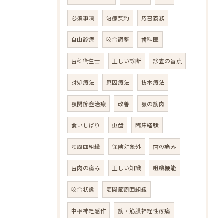
必須事項
治療契約
応召義務
自由診療
咬合調整
歯科医
歯科衛生士
正しい診断
診査の盲点
対処療法
原因療法
抜本療法
顎関節症治療
改善
顎の筋肉
食いしばり
虫歯
臨床経験
顎周囲組織
保険対象外
歯の痛み
歯肉の痛み
正しい知識
咀嚼機能
咬合状態
顎関節周囲組織
中枢神経感作
筋・筋膜神経性疼痛