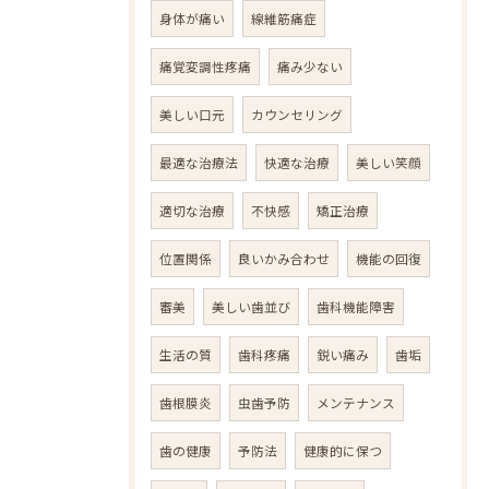
身体が痛い
線維筋痛症
痛覚変調性疼痛
痛み少ない
美しい口元
カウンセリング
最適な治療法
快適な治療
美しい笑顔
適切な治療
不快感
矯正治療
位置関係
良いかみ合わせ
機能の回復
審美
美しい歯並び
歯科機能障害
生活の質
歯科疼痛
鋭い痛み
歯垢
歯根膜炎
虫歯予防
メンテナンス
歯の健康
予防法
健康的に保つ