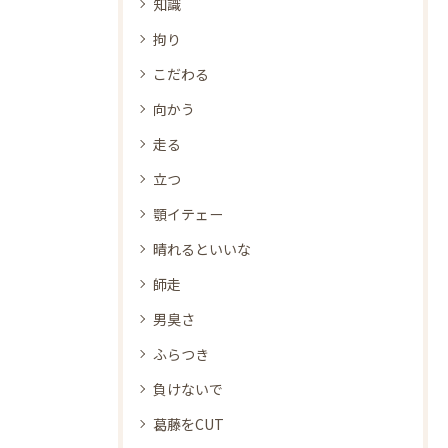
知識
拘り
こだわる
向かう
走る
立つ
顎イテェー
晴れるといいな
師走
男臭さ
ふらつき
負けないで
葛藤をCUT