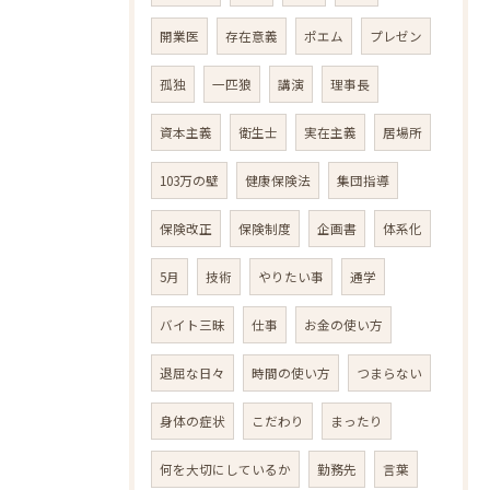
開業医
存在意義
ポエム
プレゼン
孤独
一匹狼
講演
理事長
資本主義
衛生士
実在主義
居場所
103万の壁
健康保険法
集団指導
保険改正
保険制度
企画書
体系化
5月
技術
やりたい事
通学
バイト三昧
仕事
お金の使い方
退屈な日々
時間の使い方
つまらない
身体の症状
こだわり
まったり
何を大切にしているか
勤務先
言葉