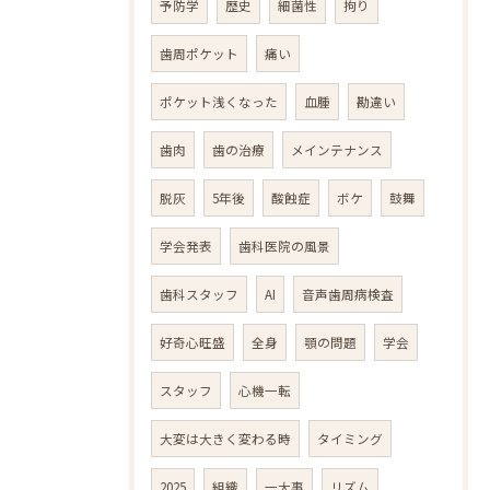
予防学
歴史
細菌性
拘り
歯周ポケット
痛い
ポケット浅くなった
血腫
勘違い
歯肉
歯の治療
メインテナンス
脱灰
5年後
酸蝕症
ボケ
鼓舞
学会発表
歯科医院の風景
歯科スタッフ
AI
音声歯周病検査
好奇心旺盛
全身
顎の問題
学会
スタッフ
心機一転
大変は大きく変わる時
タイミング
2025
組織
一大事
リズム