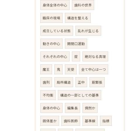
身体全体の中心
歯科の世界
臨床の現場
構造を整える
成立している状態
乱れが生じる
動きの中心
開閉口運動
それぞれの中心
掟
絶対なる真理
魔王
鬼
天使
全て中心は一つ
歯列
局所構造
正中
筋緊張
不均衡
構造の一部としての基準
身体の中心
編集長
偶然か
固体差か
歯科医師
基準線
指標