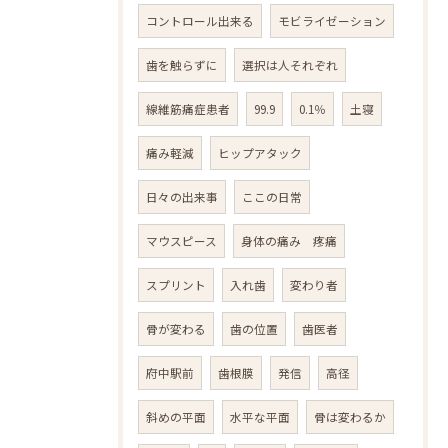
コントロール出来る
モビライゼーション
歯を触らずに
選択は人それぞれ
線維筋痛症患者
99.9
0.1％
土寝
痛み軽減
ヒップアタック
日々の出来事
ここの日常
マウスピース
身体の痛み 疼痛
スプリント
入れ歯
変わり者
骨が変わる
歯の位置
歯医者
府中駅前
歯根膜
発信
高径
斜めの平面
水平な平面
骨は変わるか