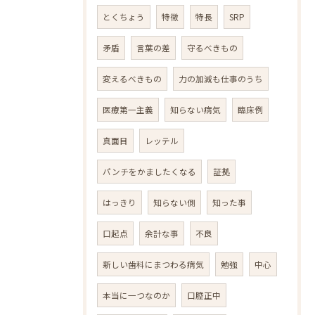
とくちょう
特徴
特長
SRP
矛盾
言葉の差
守るべきもの
変えるべきもの
力の加減も仕事のうち
医療第一主義
知らない病気
臨床例
真面目
レッテル
パンチをかましたくなる
証拠
はっきり
知らない側
知った事
口起点
余計な事
不良
新しい歯科にまつわる病気
勉強
中心
本当に一つなのか
口腔正中