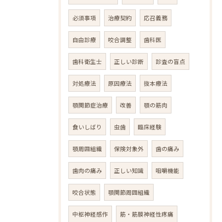
必須事項
治療契約
応召義務
自由診療
咬合調整
歯科医
歯科衛生士
正しい診断
診査の盲点
対処療法
原因療法
抜本療法
顎関節症治療
改善
顎の筋肉
食いしばり
虫歯
臨床経験
顎周囲組織
保険対象外
歯の痛み
歯肉の痛み
正しい知識
咀嚼機能
咬合状態
顎関節周囲組織
中枢神経感作
筋・筋膜神経性疼痛