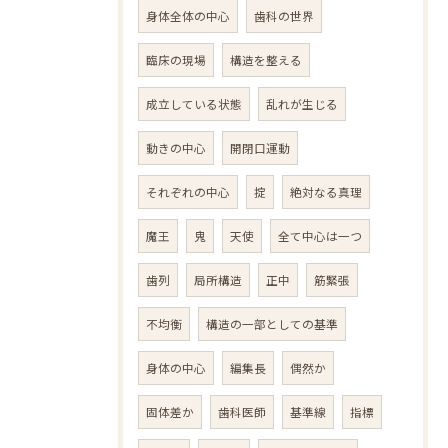
身体全体の中心
歯科の世界
臨床の現場
構造を整える
成立している状態
乱れが生じる
動きの中心
開閉口運動
それぞれの中心
掟
絶対なる真理
魔王
鬼
天使
全て中心は一つ
歯列
局所構造
正中
筋緊張
不均衡
構造の一部としての基準
身体の中心
編集長
偶然か
固体差か
歯科医師
基準線
指標