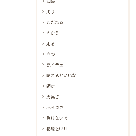
知識
拘り
こだわる
向かう
走る
立つ
顎イテェー
晴れるといいな
師走
男臭さ
ふらつき
負けないで
葛藤をCUT