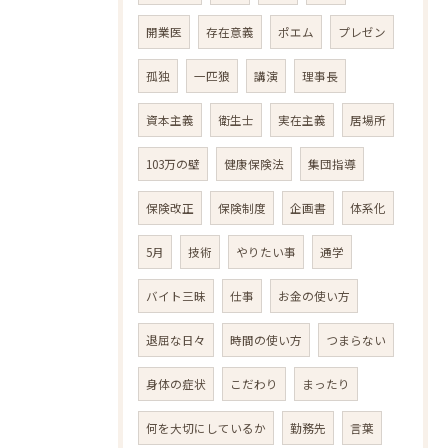
開業医
存在意義
ポエム
プレゼン
孤独
一匹狼
講演
理事長
資本主義
衛生士
実在主義
居場所
103万の壁
健康保険法
集団指導
保険改正
保険制度
企画書
体系化
5月
技術
やりたい事
通学
バイト三昧
仕事
お金の使い方
退屈な日々
時間の使い方
つまらない
身体の症状
こだわり
まったり
何を大切にしているか
勤務先
言葉