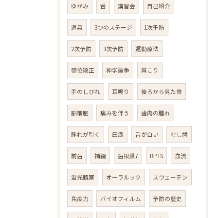
ゆがみ
舌
講習会
自己紹介
道具
3つのステージ
1次予防
2次予防
3次予防
運動療法
顎位矯正
神学論争
肩こり
手のしびれ
耳鳴り
後ろから見た骨
脳細胞
痛みを伴う
歯肉の腫れ
腫れが引く
圧痕
舌が白い
むし歯
前歯
補綴
歯根膜7
BPTS
血流
蛍光観察
オーラルック
スウェーデン
免疫力
バイオフィルム
予防の歴史