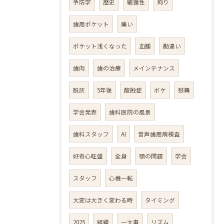
予防学
歴史
細菌性
拘り
歯周ポケット
痛い
ポケット浅くなった
血腫
勘違い
歯肉
歯の治療
メインテナンス
脱灰
5年後
酸蝕症
ボケ
鼓舞
学会発表
歯科医院の風景
歯科スタッフ
AI
音声歯周病検査
好奇心旺盛
全身
顎の問題
学会
スタッフ
心機一転
大変は大きく変わる時
タイミング
2025
組織
一大事
リズム