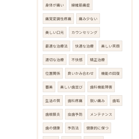
身体が痛い
線維筋痛症
痛覚変調性疼痛
痛み少ない
美しい口元
カウンセリング
最適な治療法
快適な治療
美しい笑顔
適切な治療
不快感
矯正治療
位置関係
良いかみ合わせ
機能の回復
審美
美しい歯並び
歯科機能障害
生活の質
歯科疼痛
鋭い痛み
歯垢
歯根膜炎
虫歯予防
メンテナンス
歯の健康
予防法
健康的に保つ