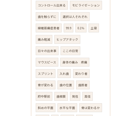
コントロール出来る
モビライゼーション
歯を触らずに
選択は人それぞれ
線維筋痛症患者
99.9
0.1％
土寝
痛み軽減
ヒップアタック
日々の出来事
ここの日常
マウスピース
身体の痛み 疼痛
スプリント
入れ歯
変わり者
骨が変わる
歯の位置
歯医者
府中駅前
歯根膜
発信
高径
斜めの平面
水平な平面
骨は変わるか