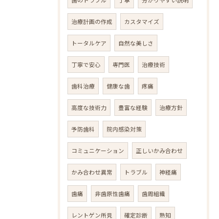
歯のトラブル
丁寧
分かりやすい説明
治療計画の作成
カスタマイズ
トータルケア
自然な美しさ
丁寧で安心
専門医
治療技術
歯科治療
健康な歯
疼痛
高度な技術力
豊富な経験
治療方針
予防歯科
院内感染対策
コミュニケーション
正しいかみ合わせ
かみ合わせ異常
トラブル
神経痛
歯痛
非歯原性歯痛
歯周組織
レントゲン所見
確定診断
熟知