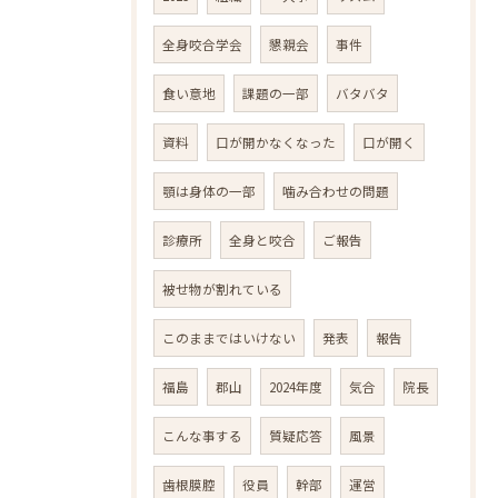
全身咬合学会
懇親会
事件
食い意地
課題の一部
バタバタ
資料
口が開かなくなった
口が開く
顎は身体の一部
噛み合わせの問題
診療所
全身と咬合
ご報告
被せ物が割れている
このままではいけない
発表
報告
福島
郡山
2024年度
気合
院長
こんな事する
質疑応答
風景
歯根膜腔
役員
幹部
運営