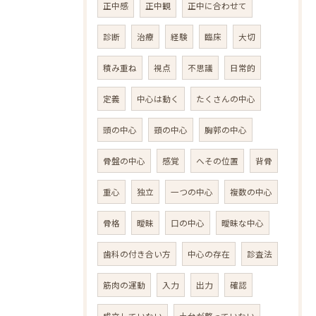
正中感
正中観
正中に合わせて
診断
治療
経験
臨床
大切
積み重ね
視点
不思議
日常的
定義
中心は動く
たくさんの中心
頭の中心
頸の中心
胸郭の中心
骨盤の中心
感覚
へその位置
背骨
重心
独立
一つの中心
複数の中心
骨格
曖昧
口の中心
曖昧な中心
歯科の付き合い方
中心の存在
診査法
筋肉の運動
入力
出力
確認