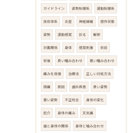
ガイドライン
姿勢制御系
運動制御系
技術体系
炎症
神経線維
感作状態
姿勢
運動感覚
診る
解釈
対義関係
身体
感覚刺激
術前
術後
良い嚙み合わせ
悪い嚙み合わせ
痛みを我慢
治療法
正しい対処方法
頭痛
原因
歯科疾患
良い姿勢
悪い姿勢
不正咬合
身体の変化
厄介
身体の痛み
天気痛
歯と身体の関係
身体と噛み合わせ