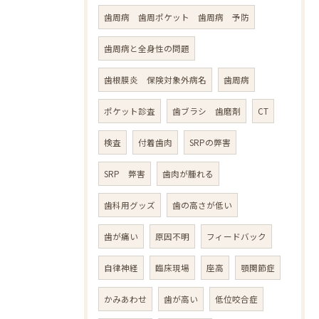
歯周病 歯周ポケット 歯周病 予防
歯周病と全身性の問題
歯根膜炎 保険対象外病名
歯周病
ポケット診査
歯ブラシ 歯磨剤
CT
検査
付着歯肉
SRPの弊害
SRP 弊害
歯肉が腫れる
歯科用グッズ
歯の高さが低い
歯が痛い
原因不明
フィードバック
自律神経
臨床現場
座高
顎関節症
かみあわせ
歯が高い
低位咬合症