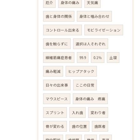
厄介
身体の痛み
天気痛
歯と身体の関係
身体と噛み合わせ
コントロール出来る
モビライゼーション
歯を触らずに
選択は人それぞれ
線維筋痛症患者
99.9
0.1％
土寝
痛み軽減
ヒップアタック
日々の出来事
ここの日常
マウスピース
身体の痛み 疼痛
スプリント
入れ歯
変わり者
骨が変わる
歯の位置
歯医者
府中駅前
歯根膜
発信
高径