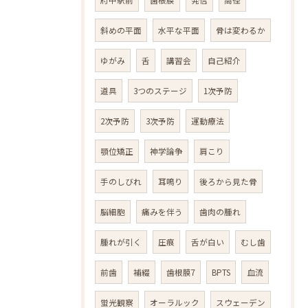
斜めの平面
水平な平面
骨は変わるか
ゆがみ
舌
講習会
自己紹介
道具
3つのステージ
1次予防
2次予防
3次予防
運動療法
顎位矯正
神学論争
肩こり
手のしびれ
耳鳴り
後ろから見た骨
脳細胞
痛みを伴う
歯肉の腫れ
腫れが引く
圧痕
舌が白い
むし歯
前歯
補綴
歯根膜7
BPTS
血流
蛍光観察
オーラルック
スウェーデン