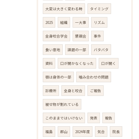
大変は大きく変わる時
タイミング
2025
組織
一大事
リズム
全身咬合学会
懇親会
事件
食い意地
課題の一部
バタバタ
資料
口が開かなくなった
口が開く
顎は身体の一部
噛み合わせの問題
診療所
全身と咬合
ご報告
被せ物が割れている
このままではいけない
発表
報告
福島
郡山
2024年度
気合
院長