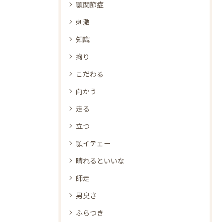
顎関節症
刺激
知識
拘り
こだわる
向かう
走る
立つ
顎イテェー
晴れるといいな
師走
男臭さ
ふらつき