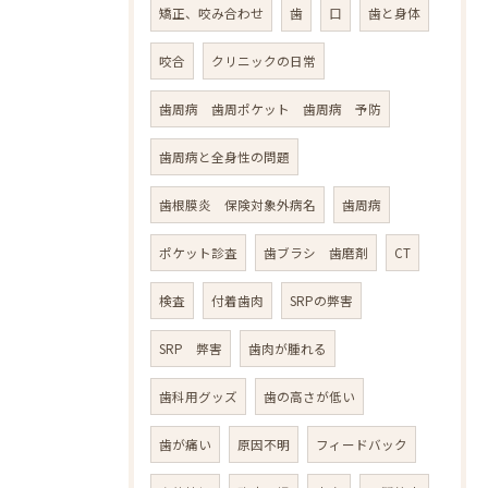
矯正、咬み合わせ
歯
口
歯と身体
咬合
クリニックの日常
歯周病 歯周ポケット 歯周病 予防
歯周病と全身性の問題
歯根膜炎 保険対象外病名
歯周病
ポケット診査
歯ブラシ 歯磨剤
CT
検査
付着歯肉
SRPの弊害
SRP 弊害
歯肉が腫れる
歯科用グッズ
歯の高さが低い
歯が痛い
原因不明
フィードバック