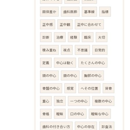
固体差か
歯科医師
基準線
指標
正中感
正中観
正中に合わせて
診断
治療
経験
臨床
大切
積み重ね
視点
不思議
日常的
定義
中心は動く
たくさんの中心
頭の中心
頸の中心
胸郭の中心
骨盤の中心
感覚
へその位置
背骨
重心
独立
一つの中心
複数の中心
骨格
曖昧
口の中心
曖昧な中心
歯科の付き合い方
中心の存在
診査法