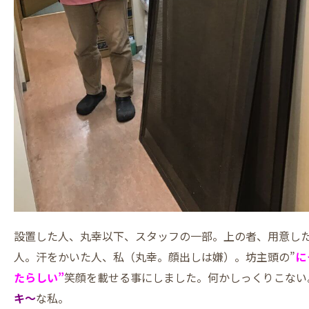
設置した人、丸幸以下、スタッフの一部。上の者、用意し
人。汗をかいた人、私（丸幸。顔出しは嫌）。坊主頭の”
に
たらしい”
笑顔を載せる事にしました。何かしっくりこない
キ～
な私。