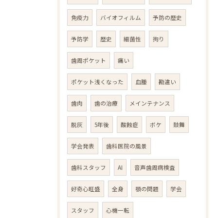
免疫力
バイオフィルム
予防の歴史
予防学
歴史
細菌性
拘り
歯周ポケット
痛い
ポケット浅くなった
血腫
勘違い
歯肉
歯の治療
メインテナンス
脱灰
5年後
酸蝕症
ボケ
鼓舞
学会発表
歯科医院の風景
歯科スタッフ
AI
音声歯周病検査
好奇心旺盛
全身
顎の問題
学会
スタッフ
心機一転