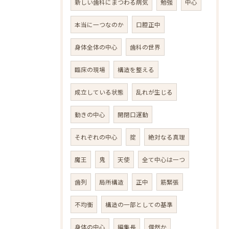
新しい歯科にまつわる病気
勉強
中心
本当に一つなのか
口腔正中
身体全体の中心
歯科の世界
臨床の現場
構造を整える
成立している状態
乱れが生じる
動きの中心
開閉口運動
それぞれの中心
掟
絶対なる真理
魔王
鬼
天使
全て中心は一つ
歯列
局所構造
正中
筋緊張
不均衡
構造の一部としての基準
身体の中心
編集長
偶然か