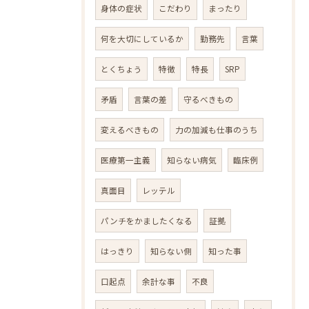
身体の症状
こだわり
まったり
何を大切にしているか
勤務先
言葉
とくちょう
特徴
特長
SRP
矛盾
言葉の差
守るべきもの
変えるべきもの
力の加減も仕事のうち
医療第一主義
知らない病気
臨床例
真面目
レッテル
パンチをかましたくなる
証拠
はっきり
知らない側
知った事
口起点
余計な事
不良