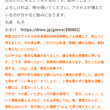
よろしければ、時々覗いてください。アクセスが増えて
いるのが分かると励みになります。
丸幸 礼子
おまけ
https://dime.jp/genre/890662/
新型コロナウイルスの日本国内の終息時期
などを検索して、私なりに
考えました。今出来る事。これだけは私達、医療に携わる側は
、真剣
に考えないといけない。
心の中では、相当な葛藤がありました。嫌な表現を意識的に用いま
す。どうぞ、承知ください。客商売の側面もあります。見たくれを無
視する。これは、正直、勇気が必要です。
院長に、網戸の件を相談する際にはやはり勇気が必要でした。彼が何
も言わず「いい考えだ、そうしよう。」と間を置かずに返答を頂戴し
た際には、正直ホッとしました。
ですが、その後、いたずらっ子の童の表情で、「多分、ムキッ～。と
いう感覚を覚えるけれど、それは承知してね。俺、素直だからさ。」
意味も分からず、拍子抜けした感覚で”はぁ”と受け答えをしました。