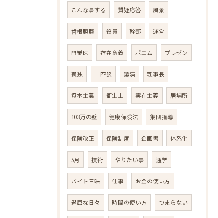
こんな事する
質疑応答
風景
歯根膜腔
役員
幹部
運営
開業医
存在意義
ポエム
プレゼン
孤独
一匹狼
講演
理事長
資本主義
衛生士
実在主義
居場所
103万の壁
健康保険法
集団指導
保険改正
保険制度
企画書
体系化
5月
技術
やりたい事
通学
バイト三昧
仕事
お金の使い方
退屈な日々
時間の使い方
つまらない