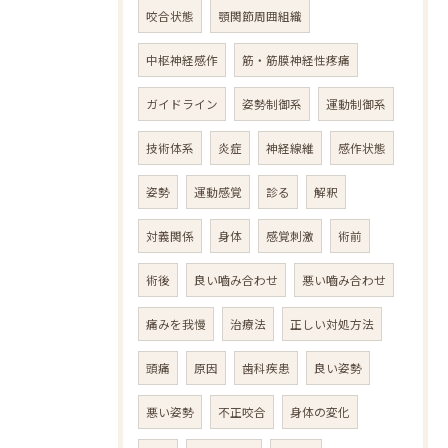
咬合状態
顎関節周囲組織
中枢神経感作
筋・筋膜神経性疼痛
ガイドライン
姿勢制御系
運動制御系
技術体系
炎症
神経線維
感作状態
姿勢
運動感覚
診る
解釈
対義関係
身体
感覚刺激
術前
術後
良い嚙み合わせ
悪い嚙み合わせ
痛みを我慢
治療法
正しい対処方法
頭痛
原因
歯科疾患
良い姿勢
悪い姿勢
不正咬合
身体の変化