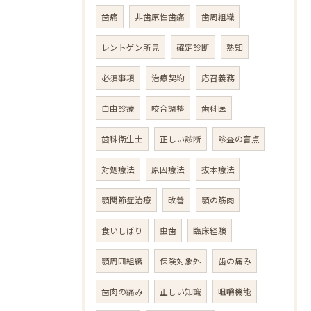
歯痛
非歯原性歯痛
歯周組織
レントゲン所見
確定診断
熟知
必須事項
治療契約
応召義務
自由診療
咬合調整
歯科医
歯科衛生士
正しい診断
診査の盲点
対処療法
原因療法
抜本療法
顎関節症治療
改善
顎の筋肉
食いしばり
虫歯
臨床経験
顎周囲組織
保険対象外
歯の痛み
歯肉の痛み
正しい知識
咀嚼機能