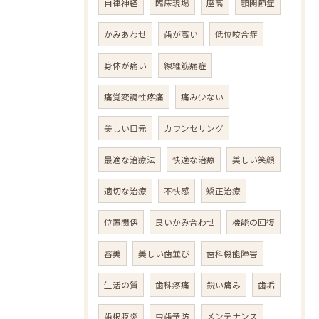
自律神経
臨床現場
座高
顎関節症
かみあわせ
歯が高い
低位咬合症
身体が痛い
線維筋痛症
痛覚変調性疼痛
痛み少ない
美しい口元
カウンセリング
最適な治療法
快適な治療
美しい笑顔
適切な治療
不快感
矯正治療
位置関係
良いかみ合わせ
機能の回復
審美
美しい歯並び
歯科機能障害
生活の質
歯科疼痛
鋭い痛み
歯垢
歯根膜炎
虫歯予防
メンテナンス