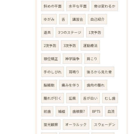
斜めの平面
水平な平面
骨は変わるか
ゆがみ
舌
講習会
自己紹介
道具
3つのステージ
1次予防
2次予防
3次予防
運動療法
顎位矯正
神学論争
肩こり
手のしびれ
耳鳴り
後ろから見た骨
脳細胞
痛みを伴う
歯肉の腫れ
腫れが引く
圧痕
舌が白い
むし歯
前歯
補綴
歯根膜7
BPTS
血流
蛍光観察
オーラルック
スウェーデン