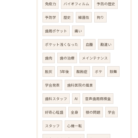
免疫力
バイオフィルム
予防の歴史
予防学
歴史
細菌性
拘り
歯周ポケット
痛い
ポケット浅くなった
血腫
勘違い
歯肉
歯の治療
メインテナンス
脱灰
5年後
酸蝕症
ボケ
鼓舞
学会発表
歯科医院の風景
歯科スタッフ
AI
音声歯周病検査
好奇心旺盛
全身
顎の問題
学会
スタッフ
心機一転