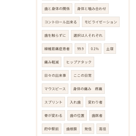
歯と身体の関係
身体と噛み合わせ
コントロール出来る
モビライゼーション
歯を触らずに
選択は人それぞれ
線維筋痛症患者
99.9
0.1％
土寝
痛み軽減
ヒップアタック
日々の出来事
ここの日常
マウスピース
身体の痛み 疼痛
スプリント
入れ歯
変わり者
骨が変わる
歯の位置
歯医者
府中駅前
歯根膜
発信
高径