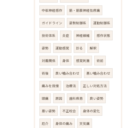
中枢神経感作
筋・筋膜神経性疼痛
ガイドライン
姿勢制御系
運動制御系
技術体系
炎症
神経線維
感作状態
姿勢
運動感覚
診る
解釈
対義関係
身体
感覚刺激
術前
術後
良い嚙み合わせ
悪い嚙み合わせ
痛みを我慢
治療法
正しい対処方法
頭痛
原因
歯科疾患
良い姿勢
悪い姿勢
不正咬合
身体の変化
厄介
身体の痛み
天気痛