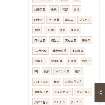
歯根膜腔
役員
幹部
運営
開業医
存在意義
ポエム
プレゼン
孤独
一匹狼
講演
理事長
資本主義
衛生士
実在主義
居場所
103万の壁
健康保険法
集団指導
保険改正
保険制度
企画書
体系化
5月
技術
やりたい事
通学
バイト三昧
仕事
お金の使い方
退屈な日々
時間の使い方
つまらない
身体の症状
こだわり
まったり