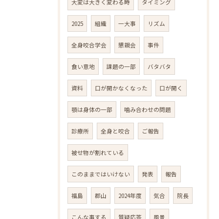
大変は大きく変わる時
タイミング
2025
組織
一大事
リズム
全身咬合学会
懇親会
事件
食い意地
課題の一部
バタバタ
資料
口が開かなくなった
口が開く
顎は身体の一部
噛み合わせの問題
診療所
全身と咬合
ご報告
被せ物が割れている
このままではいけない
発表
報告
福島
郡山
2024年度
気合
院長
こんな事する
質疑応答
風景