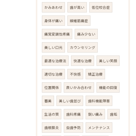
かみあわせ
歯が高い
低位咬合症
身体が痛い
線維筋痛症
痛覚変調性疼痛
痛み少ない
美しい口元
カウンセリング
最適な治療法
快適な治療
美しい笑顔
適切な治療
不快感
矯正治療
位置関係
良いかみ合わせ
機能の回復
審美
美しい歯並び
歯科機能障害
生活の質
歯科疼痛
鋭い痛み
歯垢
歯根膜炎
虫歯予防
メンテナンス