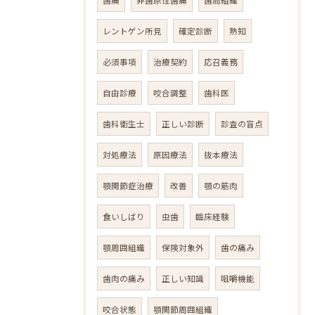
レントゲン所見
確定診断
熟知
必須事項
治療契約
応召義務
自由診療
咬合調整
歯科医
歯科衛生士
正しい診断
診査の盲点
対処療法
原因療法
抜本療法
顎関節症治療
改善
顎の筋肉
食いしばり
虫歯
臨床経験
顎周囲組織
保険対象外
歯の痛み
歯肉の痛み
正しい知識
咀嚼機能
咬合状態
顎関節周囲組織