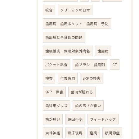
咬合
クリニックの日常
歯周病 歯周ポケット 歯周病 予防
歯周病と全身性の問題
歯根膜炎 保険対象外病名
歯周病
ポケット診査
歯ブラシ 歯磨剤
CT
検査
付着歯肉
SRPの弊害
SRP 弊害
歯肉が腫れる
歯科用グッズ
歯の高さが低い
歯が痛い
原因不明
フィードバック
自律神経
臨床現場
座高
顎関節症