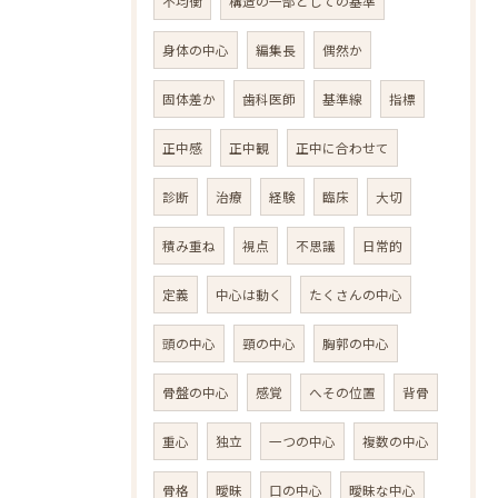
不均衡
構造の一部としての基準
身体の中心
編集長
偶然か
固体差か
歯科医師
基準線
指標
正中感
正中観
正中に合わせて
診断
治療
経験
臨床
大切
積み重ね
視点
不思議
日常的
定義
中心は動く
たくさんの中心
頭の中心
頸の中心
胸郭の中心
骨盤の中心
感覚
へその位置
背骨
重心
独立
一つの中心
複数の中心
骨格
曖昧
口の中心
曖昧な中心