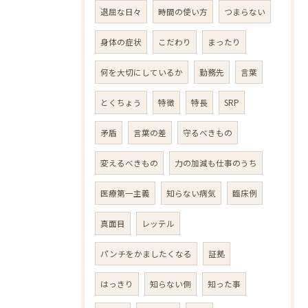
退屈な日々
時間の使い方
つまらない
身体の症状
こだわり
まったり
何を大切にしているか
勤務先
言葉
とくちょう
特徴
特長
SRP
矛盾
言葉の差
守るべきもの
変えるべきもの
力の加減も仕事のうち
医療第一主義
知らない病気
臨床例
真面目
レッテル
パンチをかましたくなる
証拠
はっきり
知らない側
知った事