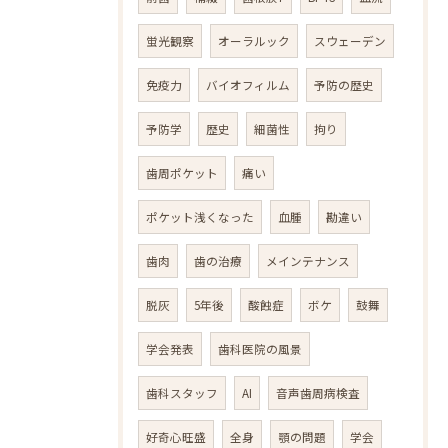
蛍光観察
オーラルック
スウェーデン
免疫力
バイオフィルム
予防の歴史
予防学
歴史
細菌性
拘り
歯周ポケット
痛い
ポケット浅くなった
血腫
勘違い
歯肉
歯の治療
メインテナンス
脱灰
5年後
酸蝕症
ボケ
鼓舞
学会発表
歯科医院の風景
歯科スタッフ
AI
音声歯周病検査
好奇心旺盛
全身
顎の問題
学会