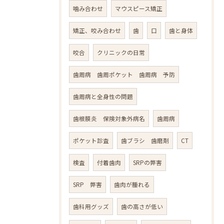
噛み合わせ
マウスピース矯正
矯正、咬み合わせ
歯
口
歯と身体
咬合
クリニックの日常
歯周病 歯周ポケット 歯周病 予防
歯周病と全身性の問題
歯根膜炎 保険対象外病名
歯周病
ポケット診査
歯ブラシ 歯磨剤
CT
検査
付着歯肉
SRPの弊害
SRP 弊害
歯肉が腫れる
歯科用グッズ
歯の高さが低い