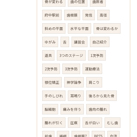
骨が変わる
歯の位置
歯医者
府中駅前
歯根膜
発信
高径
斜めの平面
水平な平面
骨は変わるか
ゆがみ
舌
講習会
自己紹介
道具
3つのステージ
1次予防
2次予防
3次予防
運動療法
顎位矯正
神学論争
肩こり
手のしびれ
耳鳴り
後ろから見た骨
脳細胞
痛みを伴う
歯肉の腫れ
腫れが引く
圧痕
舌が白い
むし歯
前歯
補綴
歯根膜7
BPTS
血流