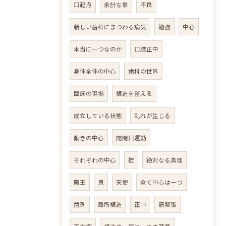
口起点
余計な事
不良
新しい歯科にまつわる病気
勉強
中心
本当に一つなのか
口腔正中
身体全体の中心
歯科の世界
臨床の現場
構造を整える
成立している状態
乱れが生じる
動きの中心
開閉口運動
それぞれの中心
掟
絶対なる真理
魔王
鬼
天使
全て中心は一つ
歯列
局所構造
正中
筋緊張