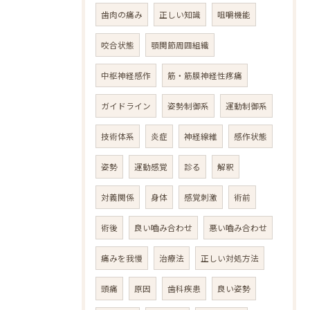
歯肉の痛み
正しい知識
咀嚼機能
咬合状態
顎関節周囲組織
中枢神経感作
筋・筋膜神経性疼痛
ガイドライン
姿勢制御系
運動制御系
技術体系
炎症
神経線維
感作状態
姿勢
運動感覚
診る
解釈
対義関係
身体
感覚刺激
術前
術後
良い嚙み合わせ
悪い嚙み合わせ
痛みを我慢
治療法
正しい対処方法
頭痛
原因
歯科疾患
良い姿勢