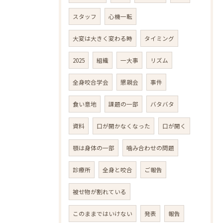
スタッフ
心機一転
大変は大きく変わる時
タイミング
2025
組織
一大事
リズム
全身咬合学会
懇親会
事件
食い意地
課題の一部
バタバタ
資料
口が開かなくなった
口が開く
顎は身体の一部
噛み合わせの問題
診療所
全身と咬合
ご報告
被せ物が割れている
このままではいけない
発表
報告