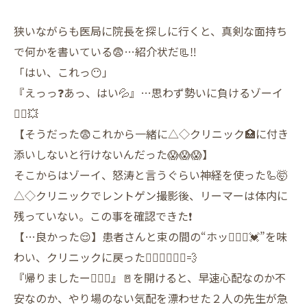
狭いながらも医局に院長を探しに行くと、真剣な面持ち
で何かを書いている😨…紹介状だ📃‼️
「はい、これっ😶」
『えっっ❓あっ、はい💦』…思わず勢いに負けるゾーイ
🧟‍♀️💥
【そうだった😨これから一緒に△◇クリニック🏥に付き
添いしないと行けないんだった😱😱😱】
そこからはゾーイ、怒涛と言うぐらい神経を使った🦾🤯
△◇クリニックでレントゲン撮影後、リーマーは体内に
残っていない。この事を確認できた❗️
【…良かった😌】患者さんと束の間の“ホッ🧎🏼‍♀️💓”を味
わい、クリニックに戻った🚶🏼‍♀️🚶🏼‍♀️💨
『帰りましたー🙋🏽‍♀️』🚪を開けると、早速心配なのか不
安なのか、やり場のない気配を漂わせた２人の先生が急