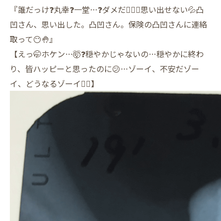
『誰だっけ❓丸幸❓一堂…❓ダメだ🤦🏼‍♂️思い出せない💦凸
凹さん、思い出した。凸凹さん。保険の凸凹さんに連絡
取って😶🤚』
【えっ🤭ホケン…🤯❓穏やかじゃないの…穏やかに終わ
り、皆ハッピーと思ったのに😕…ゾーイ、不安だゾー
イ、どうなるゾーイ🧟‍♀️】