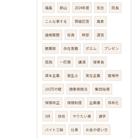
福島
郡山
2024年度
気合
院長
こんな事する
質疑応答
風景
歯根膜腔
役員
幹部
運営
開業医
存在意義
ポエム
プレゼン
孤独
一匹狼
講演
理事長
資本主義
衛生士
実在主義
居場所
103万の壁
健康保険法
集団指導
保険改正
保険制度
企画書
体系化
5月
技術
やりたい事
通学
バイト三昧
仕事
お金の使い方