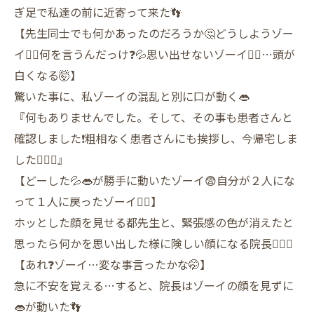
ぎ足で私達の前に近寄って来た👣
【先生同士でも何かあったのだろうか🤔どうしようゾー
イ🧟‍♀️何を言うんだっけ❓💦思い出せないゾーイ🧟‍♀️…頭が
白くなる🤯】
驚いた事に、私ゾーイの混乱と別に口が動く👄
『何もありませんでした。そして、その事も患者さんと
確認しました❗️粗相なく患者さんにも挨拶し、今帰宅しま
した🙋🏽‍♀️』
【どーした💦👄が勝手に動いたゾーイ😨自分が２人にな
って１人に戻ったゾーイ🧟‍♀️】
ホッとした顔を見せる都先生と、緊張感の色が消えたと
思ったら何かを思い出した様に険しい顔になる院長🙎🏽‍♂️
【あれ❓ゾーイ…変な事言ったかな🤭】
急に不安を覚える…すると、院長はゾーイの顔を見ずに
👄が動いた👣