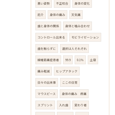
悪い姿勢
不正咬合
身体の変化
厄介
身体の痛み
天気痛
歯と身体の関係
身体と噛み合わせ
コントロール出来る
モビライゼーション
歯を触らずに
選択は人それぞれ
線維筋痛症患者
99.9
0.1％
土寝
痛み軽減
ヒップアタック
日々の出来事
ここの日常
マウスピース
身体の痛み 疼痛
スプリント
入れ歯
変わり者