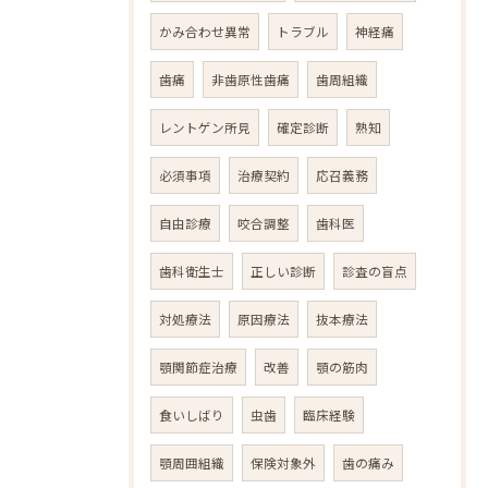
かみ合わせ異常
トラブル
神経痛
歯痛
非歯原性歯痛
歯周組織
レントゲン所見
確定診断
熟知
必須事項
治療契約
応召義務
自由診療
咬合調整
歯科医
歯科衛生士
正しい診断
診査の盲点
対処療法
原因療法
抜本療法
顎関節症治療
改善
顎の筋肉
食いしばり
虫歯
臨床経験
顎周囲組織
保険対象外
歯の痛み