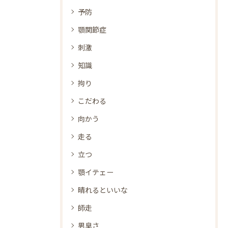
予防
顎関節症
刺激
知識
拘り
こだわる
向かう
走る
立つ
顎イテェー
晴れるといいな
師走
男臭さ