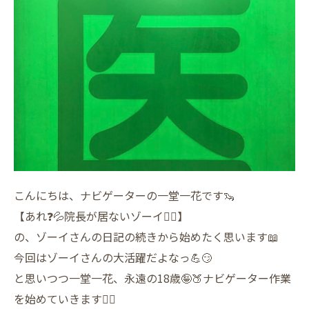
こんにちは、ナビゲーターの一堂一花です🦦
【あれ❓💦院長が居ないゾーイ🧟‍♀️】
の、ゾーイさんの日記の続きから始めたく思います📖
今回はゾーイさんの大活躍だよなっ💪😏
と思いつつ一堂一花、永遠の18歳🤪🍑ナビゲーター作業
を始めていきます✍🏽