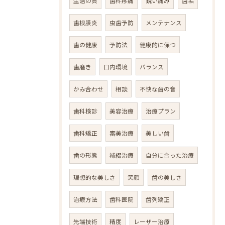
生活の質
歯科疼痛
鋭い痛み
歯垢
歯根膜炎
虫歯予防
メンテナンス
歯の健康
予防法
健康的に保つ
歯磨き
口内環境
バランス
かみ合わせ
相談
不快な歯の音
歯科検診
美容治療
治療プラン
歯科矯正
審美治療
美しい歯
歯の形態
補綴治療
自分に合った治療
理想的な美しさ
笑顔
歯の美しさ
治療方法
歯科医院
歯列矯正
先端技術
精度
レーザー治療