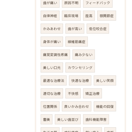
歯が痛い
原因不明
フィードバック
自律神経
臨床現場
座高
顎関節症
かみあわせ
歯が高い
低位咬合症
身体が痛い
線維筋痛症
痛覚変調性疼痛
痛み少ない
美しい口元
カウンセリング
最適な治療法
快適な治療
美しい笑顔
適切な治療
不快感
矯正治療
位置関係
良いかみ合わせ
機能の回復
審美
美しい歯並び
歯科機能障害