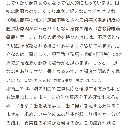
して何かが起きるのかなって個人的に思っています。根
拠は脆弱なので、あまり真剣に捉えないでくださいね。
①顎関節症の問題②原因不明とされる歯痛③歯周組織の
腫脹④原因がはっきりとしない身体の痛み（含む線維筋
痛症）等 。これらの病態を持つ方々には、不思議と先
の現症が確認される場合が多いように感じています。厄
介なのは、質として、顎運動（発語・咀嚼/嚥下等）の時
点で逆転現象が起きる場合かと思います。もっと、厄介
なのもありますが、長くなるのでこの程度で閉めたく思
います。
この分析を具現化させる事が、実は大変でした。
診断上では、別の側面で生体反応を確認する方法も私ど
もは用意しています。この生体反応を予め確認出来るた
め、いきなり歯を削る事も、歯に何かを足す必要はあり
ません。求めたい生体反応の発生が起こり得るか。分析
の結果、異常性の解決が妥当なのか。この最終判別に、