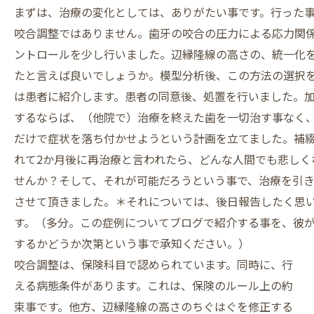
まずは、治療の変化としては、ありがたい事です。行った
咬合調整ではありません。歯牙の咬合の圧力による応力関
ントロールを少し行いました。辺縁隆線の高さの、統一化
たと言えば良いでしょうか。模型分析後、この方法の選択
は患者に紹介します。患者の同意後、処置を行いました。
するならば、（他院で）治療を終えた歯を一切治す事なく
だけで症状を落ち付かせようという計画を立てました。補
れて2か月後に再治療と言われたら、どんな人間でも悲しく
せんか？そして、それが可能だろうという事で、治療を引
させて頂きました。＊それについては、後日報告したく思
す。（多分。この症例についてブログで紹介する事を、彼
するかどうか次第という事で承知ください。）
咬合調整は、保険科目で認められています。同時に、行
える病態条件があります。これは、保険のルール上の約
束事です。他方、辺縁隆線の高さのちぐはぐを修正する