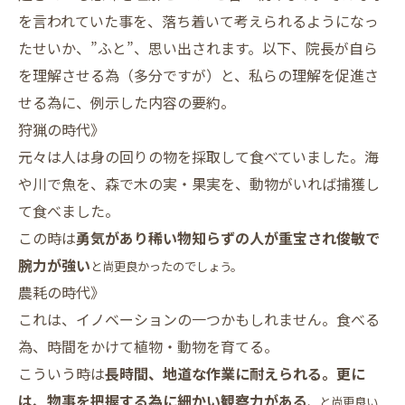
を言われていた事を、落ち着いて考えられるようになっ
たせいか、”ふと”、思い出されます。以下、院長が自ら
を理解させる為（多分ですが）と、私らの理解を促進さ
せる為に、例示した内容の要約。
狩猟の時代》
元々は人は身の回りの物を採取して食べていました。海
や川で魚を、森で木の実・果実を、動物がいれば捕獲し
て食べました。
この時は
勇気があり稀い物知らずの人が重宝され俊敏で
腕力が強い
と尚更良かったのでしょう。
農耗の時代》
これは、イノベーションの一つかもしれません。食べる
為、時間をかけて植物・動物を育てる。
こういう時は
長時間、地道な作業に耐えられる。更に
は、物事を把握する為に細かい観察力がある
、と尚更良い