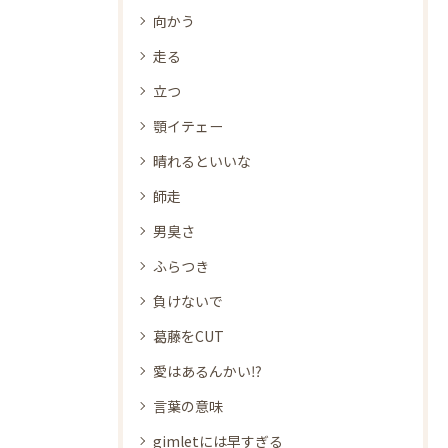
向かう
走る
立つ
顎イテェー
晴れるといいな
師走
男臭さ
ふらつき
負けないで
葛藤をCUT
愛はあるんかい⁉
言葉の意味
gimletには早すぎる