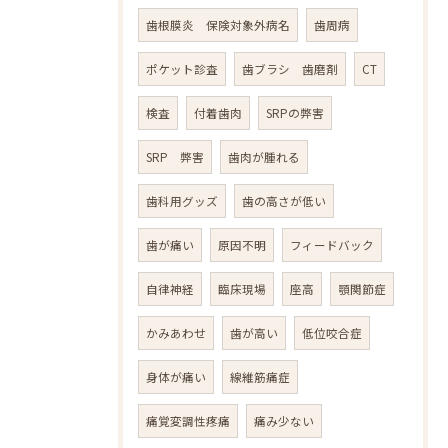
歯根膜炎 保険対象外病名
歯周病
ポケット診査
歯ブラシ 歯磨剤
CT
検査
付着歯肉
SRPの弊害
SRP 弊害
歯肉が腫れる
歯科用グッズ
歯の高さが低い
歯が痛い
原因不明
フィードバック
自律神経
臨床現場
座高
顎関節症
かみあわせ
歯が高い
低位咬合症
身体が痛い
線維筋痛症
痛覚変調性疼痛
痛み少ない