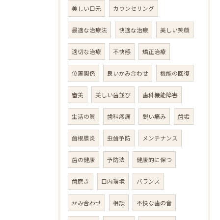
美しい口元
カウンセリング
最適な治療法
快適な治療
美しい笑顔
適切な治療
不快感
矯正治療
位置関係
良いかみ合わせ
機能の回復
審美
美しい歯並び
歯科機能障害
生活の質
歯科疼痛
鋭い痛み
歯垢
歯根膜炎
虫歯予防
メンテナンス
歯の健康
予防法
健康的に保つ
歯磨き
口内環境
バランス
かみ合わせ
相談
不快な歯の音