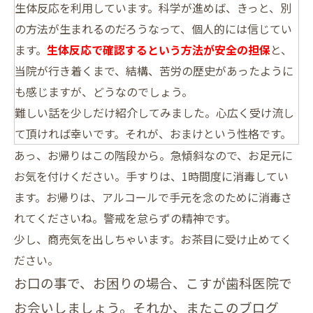
生体反応を利用しています。科学が進めば、きっと、別
の方法が生まれるのだろうなって、個人的には信じてい
ます。
生体反応で確認するという方法が安全の担保
と、
当院が行き着くまで、結構、苦労の歴史があったように
も感じますが、どうなのでしょう。
難しい話を少しだけ紹介してみました。心広く受け流し
て頂ければ幸いです。それが、おまけという性格です。
あっ
、お帰りはこの階段から。
急傾斜
なので、お足元に
お気を付けください。
手すり
は、1時間度に消毒してい
ます。
お帰り
は、アルコールで手元を念のために消毒さ
れてくださいね。
警戒
を怠らずの精神です。
少し、商売気を出しちゃいます。お茶目に受け止めてく
ださい。
お口の事で、お困りの場合、こすが歯科医院で
お会いしましょう。それか、またこのブログ