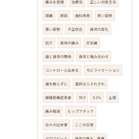
痛みを我慢
治療法
正しい対処方法
頭痛
原因
歯科疾患
良い姿勢
悪い姿勢
不正咬合
身体の変化
厄介
身体の痛み
天気痛
歯と身体の関係
身体と噛み合わせ
コントロール出来る
モビライゼーション
歯を触らずに
選択は人それぞれ
線維筋痛症患者
99.9
0.1％
土寝
痛み軽減
ヒップアタック
日々の出来事
ここの日常
マウスピース
身体の痛み 疼痛