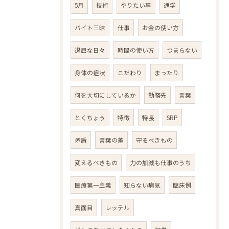
5月
技術
やりたい事
通学
バイト三昧
仕事
お金の使い方
退屈な日々
時間の使い方
つまらない
身体の症状
こだわり
まったり
何を大切にしているか
勤務先
言葉
とくちょう
特徴
特長
SRP
矛盾
言葉の差
守るべきもの
変えるべきもの
力の加減も仕事のうち
医療第一主義
知らない病気
臨床例
真面目
レッテル