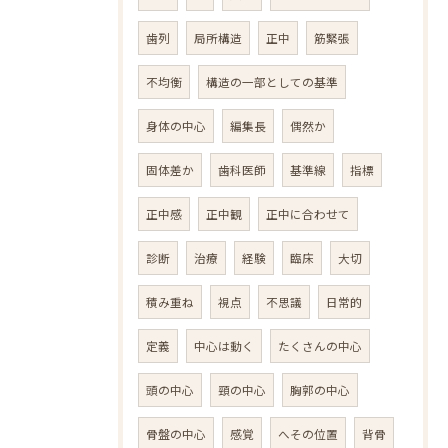
歯列
局所構造
正中
筋緊張
不均衡
構造の一部としての基準
身体の中心
編集長
偶然か
固体差か
歯科医師
基準線
指標
正中感
正中観
正中に合わせて
診断
治療
経験
臨床
大切
積み重ね
視点
不思議
日常的
定義
中心は動く
たくさんの中心
頭の中心
頸の中心
胸郭の中心
骨盤の中心
感覚
へその位置
背骨