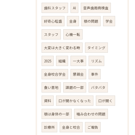
歯科スタッフ
AI
音声歯周病検査
好奇心旺盛
全身
顎の問題
学会
スタッフ
心機一転
大変は大きく変わる時
タイミング
2025
組織
一大事
リズム
全身咬合学会
懇親会
事件
食い意地
課題の一部
バタバタ
資料
口が開かなくなった
口が開く
顎は身体の一部
噛み合わせの問題
診療所
全身と咬合
ご報告