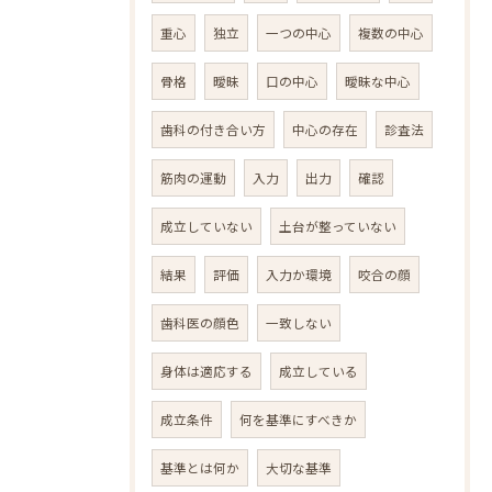
重心
独立
一つの中心
複数の中心
骨格
曖昧
口の中心
曖昧な中心
歯科の付き合い方
中心の存在
診査法
筋肉の運動
入力
出力
確認
成立していない
土台が整っていない
結果
評価
入力か環境
咬合の顔
歯科医の顔色
一致しない
身体は適応する
成立している
成立条件
何を基準にすべきか
基準とは何か
大切な基準