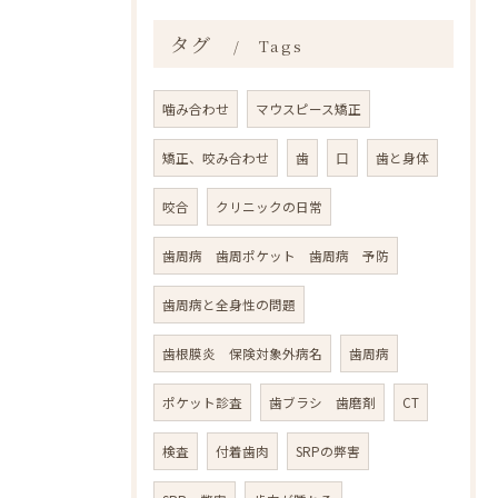
タグ
Tags
噛み合わせ
マウスピース矯正
矯正、咬み合わせ
歯
口
歯と身体
咬合
クリニックの日常
歯周病 歯周ポケット 歯周病 予防
歯周病と全身性の問題
歯根膜炎 保険対象外病名
歯周病
ポケット診査
歯ブラシ 歯磨剤
CT
検査
付着歯肉
SRPの弊害