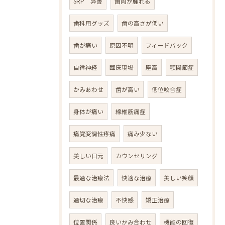
SRP 弊害
歯肉が腫れる
歯科用グッズ
歯の高さが低い
歯が痛い
原因不明
フィードバック
自律神経
臨床現場
座高
顎関節症
かみあわせ
歯が高い
低位咬合症
身体が痛い
線維筋痛症
痛覚変調性疼痛
痛み少ない
美しい口元
カウンセリング
最適な治療法
快適な治療
美しい笑顔
適切な治療
不快感
矯正治療
位置関係
良いかみ合わせ
機能の回復