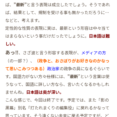
ば、
”最新”
と言う表現は成立したでしょう。そうであれ
ば、結果として、規制を受ける事も無かっただろうに…
などと、考えます。
定性的な性質の表現に実は、最新という形容は中々当て
はまらないという事だけだったでしょうに。
日本語は難
しい。
あっ‼
、さざ波と言う形容する表現が、
メディアの方
（の一部？）、
（政争と、おさぼりがお好きなのかなっ
て思いこみつつある）
政治家
の政争の具になるぐらいで
す。国語力がない方々
仕
様には、
”最新
”という言葉は使
うなって、国語に詳しい方なら、言いたくなるかもしれ
ませんね。
日本語は奥が深い。
こんな感じで、今回は終了です。予定では、また「影の
黒幕」別名「打たれまくりの編集役」に戻れるかなって
思っています。そう遠くない未来に戻る予定ですが、ど