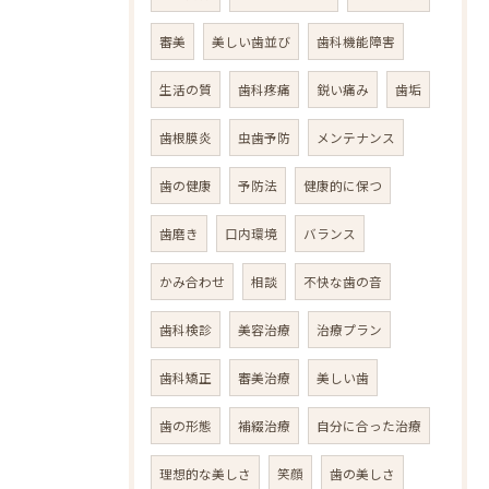
審美
美しい歯並び
歯科機能障害
生活の質
歯科疼痛
鋭い痛み
歯垢
歯根膜炎
虫歯予防
メンテナンス
歯の健康
予防法
健康的に保つ
歯磨き
口内環境
バランス
かみ合わせ
相談
不快な歯の音
歯科検診
美容治療
治療プラン
歯科矯正
審美治療
美しい歯
歯の形態
補綴治療
自分に合った治療
理想的な美しさ
笑顔
歯の美しさ