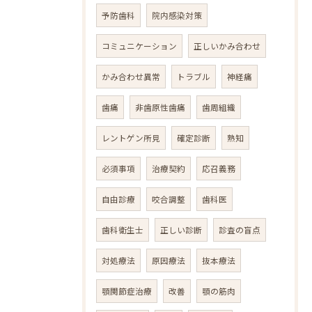
予防歯科
院内感染対策
コミュニケーション
正しいかみ合わせ
かみ合わせ異常
トラブル
神経痛
歯痛
非歯原性歯痛
歯周組織
レントゲン所見
確定診断
熟知
必須事項
治療契約
応召義務
自由診療
咬合調整
歯科医
歯科衛生士
正しい診断
診査の盲点
対処療法
原因療法
抜本療法
顎関節症治療
改善
顎の筋肉