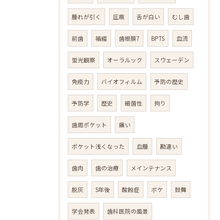
腫れが引く
圧痕
舌が白い
むし歯
前歯
補綴
歯根膜7
BPTS
血流
蛍光観察
オーラルック
スウェーデン
免疫力
バイオフィルム
予防の歴史
予防学
歴史
細菌性
拘り
歯周ポケット
痛い
ポケット浅くなった
血腫
勘違い
歯肉
歯の治療
メインテナンス
脱灰
5年後
酸蝕症
ボケ
鼓舞
学会発表
歯科医院の風景