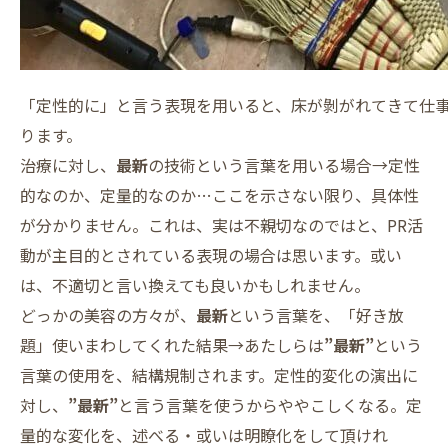
「定性的に」と言う表現を用いると、床が剝がれてきて仕
ります。
治療に対し、
最新
の技術という言葉を用いる場合→定性
的なのか、定量的なのか…ここを示さない限り、具体性
が分かりません。これは、実は不親切なのではと、PR活
動が主目的とされている表現の場合は思います。或い
は、不適切と言い換えても良いかもしれません。
どっかの美容の方々が、
最新
という言葉を、「好き放
題」使いまわしてくれた結果→あたしらは
”最新”
という
言葉の使用を、結構規制されます。定性的変化の演出に
対し、
”最新”
と言う言葉を使うからややこしくなる。定
量的な変化を、述べる・或いは明瞭化をして頂けれ