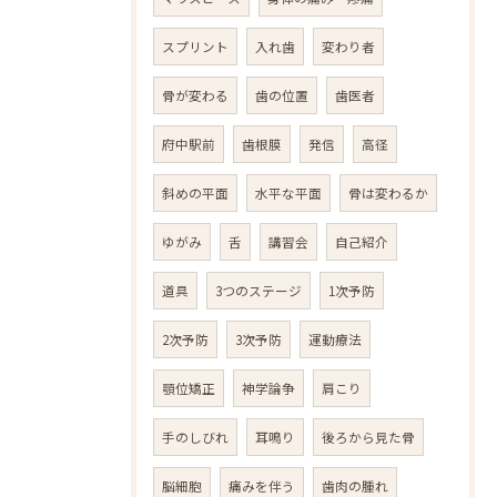
スプリント
入れ歯
変わり者
骨が変わる
歯の位置
歯医者
府中駅前
歯根膜
発信
高径
斜めの平面
水平な平面
骨は変わるか
ゆがみ
舌
講習会
自己紹介
道具
3つのステージ
1次予防
2次予防
3次予防
運動療法
顎位矯正
神学論争
肩こり
手のしびれ
耳鳴り
後ろから見た骨
脳細胞
痛みを伴う
歯肉の腫れ