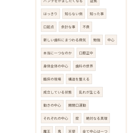
パンチをかましたくなる
証拠
はっきり
知らない側
知った事
口起点
余計な事
不良
新しい歯科にまつわる病気
勉強
中心
本当に一つなのか
口腔正中
身体全体の中心
歯科の世界
臨床の現場
構造を整える
成立している状態
乱れが生じる
動きの中心
開閉口運動
それぞれの中心
掟
絶対なる真理
魔王
鬼
天使
全て中心は一つ