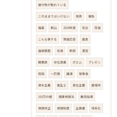
被せ物が割れている
このままではいけない
発表
報告
福島
郡山
2024年度
気合
院長
こんな事する
質疑応答
風景
歯根膜腔
役員
幹部
運営
開業医
存在意義
ポエム
プレゼン
孤独
一匹狼
講演
理事長
資本主義
衛生士
実在主義
居場所
103万の壁
健康保険法
集団指導
保険改正
保険制度
企画書
体系化