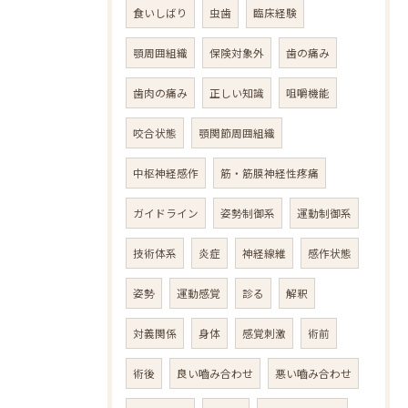
食いしばり
虫歯
臨床経験
顎周囲組織
保険対象外
歯の痛み
歯肉の痛み
正しい知識
咀嚼機能
咬合状態
顎関節周囲組織
中枢神経感作
筋・筋膜神経性疼痛
ガイドライン
姿勢制御系
運動制御系
技術体系
炎症
神経線維
感作状態
姿勢
運動感覚
診る
解釈
対義関係
身体
感覚刺激
術前
術後
良い嚙み合わせ
悪い嚙み合わせ