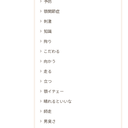
予防
顎関節症
刺激
知識
拘り
こだわる
向かう
走る
立つ
顎イテェー
晴れるといいな
師走
男臭さ