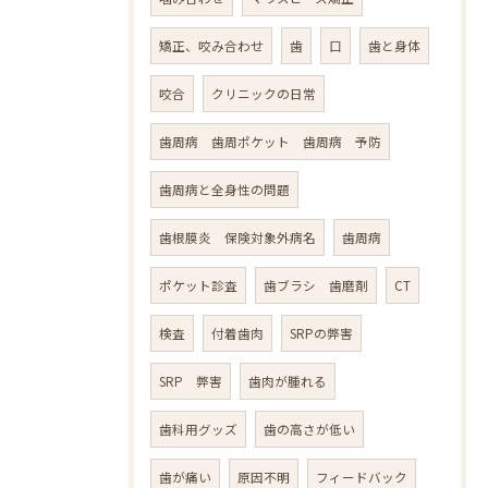
矯正、咬み合わせ
歯
口
歯と身体
咬合
クリニックの日常
歯周病 歯周ポケット 歯周病 予防
歯周病と全身性の問題
歯根膜炎 保険対象外病名
歯周病
ポケット診査
歯ブラシ 歯磨剤
CT
検査
付着歯肉
SRPの弊害
SRP 弊害
歯肉が腫れる
歯科用グッズ
歯の高さが低い
歯が痛い
原因不明
フィードバック