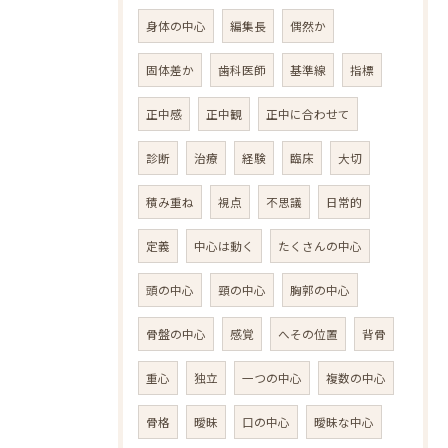
身体の中心
編集長
偶然か
固体差か
歯科医師
基準線
指標
正中感
正中観
正中に合わせて
診断
治療
経験
臨床
大切
積み重ね
視点
不思議
日常的
定義
中心は動く
たくさんの中心
頭の中心
頸の中心
胸郭の中心
骨盤の中心
感覚
へその位置
背骨
重心
独立
一つの中心
複数の中心
骨格
曖昧
口の中心
曖昧な中心