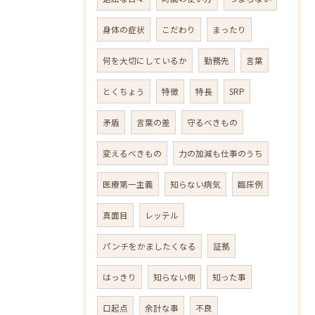
身体の症状
こだわり
まったり
何を大切にしているか
勤務先
言葉
とくちょう
特徴
特長
SRP
矛盾
言葉の差
守るべきもの
変えるべきもの
力の加減も仕事のうち
医療第一主義
知らない病気
臨床例
真面目
レッテル
パンチをかましたくなる
証拠
はっきり
知らない側
知った事
口起点
余計な事
不良