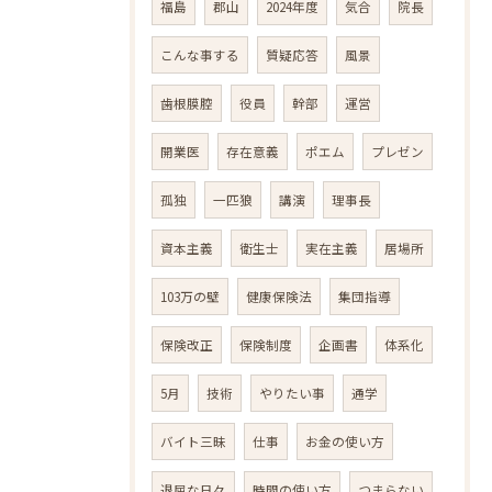
福島
郡山
2024年度
気合
院長
こんな事する
質疑応答
風景
歯根膜腔
役員
幹部
運営
開業医
存在意義
ポエム
プレゼン
孤独
一匹狼
講演
理事長
資本主義
衛生士
実在主義
居場所
103万の壁
健康保険法
集団指導
保険改正
保険制度
企画書
体系化
5月
技術
やりたい事
通学
バイト三昧
仕事
お金の使い方
退屈な日々
時間の使い方
つまらない