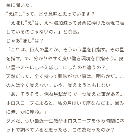
長に聞いた。
”えぼし”って、どう意味と思っています？
「えぼし”え”は、え～湯加減って具合に砕けた表現で表
しているのじゃないの。」と院長。
じゃあ”ぼし”は？
「これは、巨人の星とか、そういう星を目指す。その星
を指す。で、分かりやすく良い働き環境を目指そう。良
い星→え～ほし→えぼし にしたのと違うの？」
天然だった、全く持って興味がない事は、明らかだ。こ
の人は全く覚えない。いや、覚えようともしない。
「あ、そうそう、俺ね星繋がりで一つ覚えた事がある。
ホロスコープによると、私の月はいて座なんだよ。因み
に俺、かに座ね。」
ダメだ、つい最近一生懸命ホロスコープを休み時間にネ
ットで調べていると思ったら、この為だったのか？