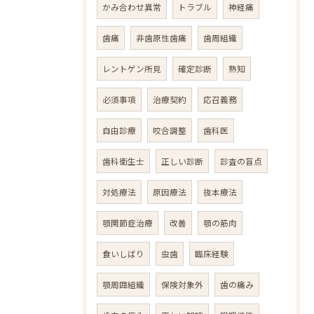
かみ合わせ異常
トラブル
神経痛
歯痛
非歯原性歯痛
歯周組織
レントゲン所見
確定診断
熟知
必須事項
治療契約
応召義務
自由診療
咬合調整
歯科医
歯科衛生士
正しい診断
診査の盲点
対処療法
原因療法
抜本療法
顎関節症治療
改善
顎の筋肉
食いしばり
虫歯
臨床経験
顎周囲組織
保険対象外
歯の痛み