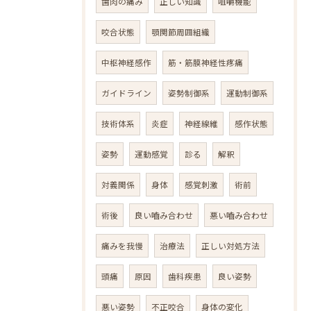
歯肉の痛み
正しい知識
咀嚼機能
咬合状態
顎関節周囲組織
中枢神経感作
筋・筋膜神経性疼痛
ガイドライン
姿勢制御系
運動制御系
技術体系
炎症
神経線維
感作状態
姿勢
運動感覚
診る
解釈
対義関係
身体
感覚刺激
術前
術後
良い嚙み合わせ
悪い嚙み合わせ
痛みを我慢
治療法
正しい対処方法
頭痛
原因
歯科疾患
良い姿勢
悪い姿勢
不正咬合
身体の変化