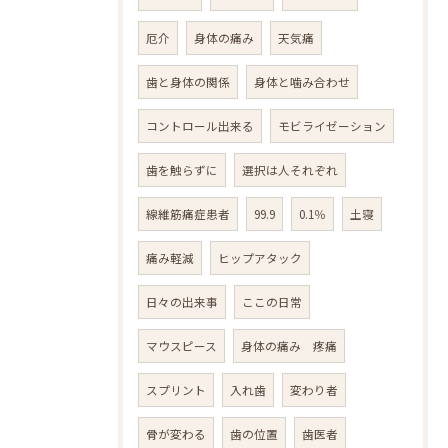
厄介
身体の痛み
天気痛
歯と身体の関係
身体と噛み合わせ
コントロール出来る
モビライゼーション
歯を触らずに
選択は人それぞれ
線維筋痛症患者
99.9
0.1％
土寝
痛み軽減
ヒップアタック
日々の出来事
ここの日常
マウスピース
身体の痛み 疼痛
スプリント
入れ歯
変わり者
骨が変わる
歯の位置
歯医者