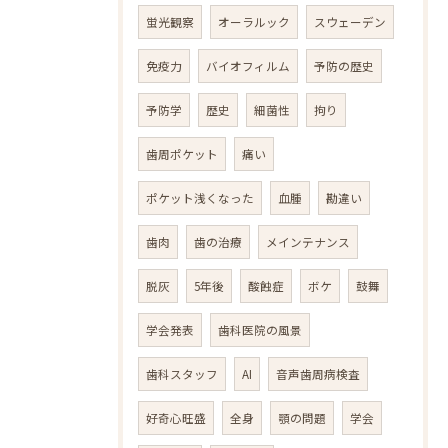
蛍光観察
オーラルック
スウェーデン
免疫力
バイオフィルム
予防の歴史
予防学
歴史
細菌性
拘り
歯周ポケット
痛い
ポケット浅くなった
血腫
勘違い
歯肉
歯の治療
メインテナンス
脱灰
5年後
酸蝕症
ボケ
鼓舞
学会発表
歯科医院の風景
歯科スタッフ
AI
音声歯周病検査
好奇心旺盛
全身
顎の問題
学会