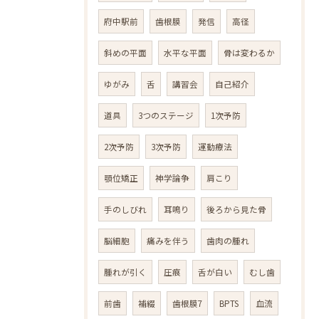
府中駅前
歯根膜
発信
高径
斜めの平面
水平な平面
骨は変わるか
ゆがみ
舌
講習会
自己紹介
道具
3つのステージ
1次予防
2次予防
3次予防
運動療法
顎位矯正
神学論争
肩こり
手のしびれ
耳鳴り
後ろから見た骨
脳細胞
痛みを伴う
歯肉の腫れ
腫れが引く
圧痕
舌が白い
むし歯
前歯
補綴
歯根膜7
BPTS
血流