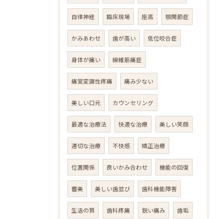
自律神経
臨床現場
座高
顎関節症
かみあわせ
歯が高い
低位咬合症
身体が痛い
線維筋痛症
痛覚変調性疼痛
痛み少ない
美しい口元
カウンセリング
最適な治療法
快適な治療
美しい笑顔
適切な治療
不快感
矯正治療
位置関係
良いかみ合わせ
機能の回復
審美
美しい歯並び
歯科機能障害
生活の質
歯科疼痛
鋭い痛み
歯垢