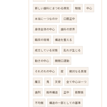
新しい歯科にまつわる病気
勉強
中心
本当に一つなのか
口腔正中
身体全体の中心
歯科の世界
臨床の現場
構造を整える
成立している状態
乱れが生じる
動きの中心
開閉口運動
それぞれの中心
掟
絶対なる真理
魔王
鬼
天使
全て中心は一つ
歯列
局所構造
正中
筋緊張
不均衡
構造の一部としての基準