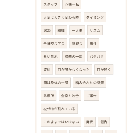
スタッフ
心機一転
大変は大きく変わる時
タイミング
2025
組織
一大事
リズム
全身咬合学会
懇親会
事件
食い意地
課題の一部
バタバタ
資料
口が開かなくなった
口が開く
顎は身体の一部
噛み合わせの問題
診療所
全身と咬合
ご報告
被せ物が割れている
このままではいけない
発表
報告