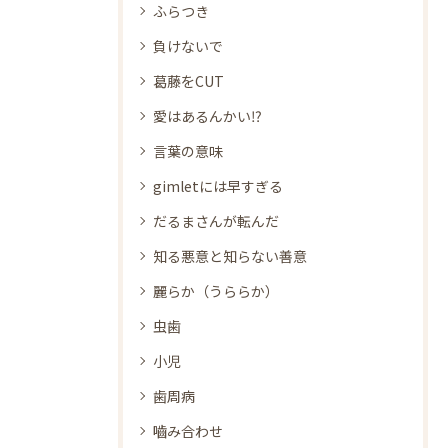
ふらつき
負けないで
葛藤をCUT
愛はあるんかい⁉
言葉の意味
gimletには早すぎる
だるまさんが転んだ
知る悪意と知らない善意
麗らか（うららか）
虫歯
小児
歯周病
嚙み合わせ