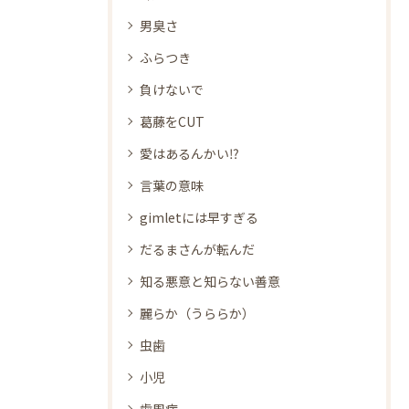
男臭さ
ふらつき
負けないで
葛藤をCUT
愛はあるんかい⁉
言葉の意味
gimletには早すぎる
だるまさんが転んだ
知る悪意と知らない善意
麗らか（うららか）
虫歯
小児
歯周病