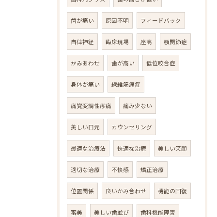
歯が痛い
原因不明
フィードバック
自律神経
臨床現場
座高
顎関節症
かみあわせ
歯が高い
低位咬合症
身体が痛い
線維筋痛症
痛覚変調性疼痛
痛み少ない
美しい口元
カウンセリング
最適な治療法
快適な治療
美しい笑顔
適切な治療
不快感
矯正治療
位置関係
良いかみ合わせ
機能の回復
審美
美しい歯並び
歯科機能障害