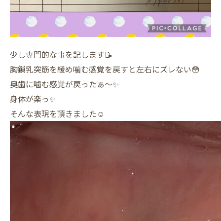
少し専門的な事を記します📝
胸鎖乳突筋を緩め噛む感覚を戻すと左右にズレない😳
奥歯に噛む感覚が戻ったぁ～✨
身体が楽っ✨
そんな表現を頂きました☺️