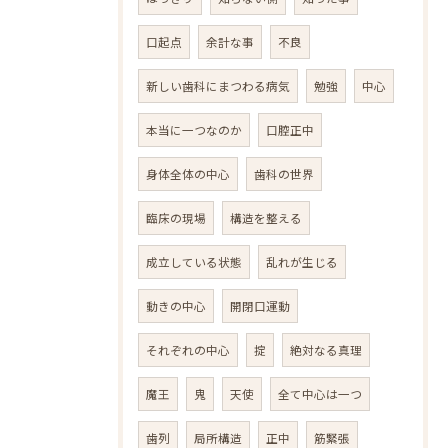
口起点
余計な事
不良
新しい歯科にまつわる病気
勉強
中心
本当に一つなのか
口腔正中
身体全体の中心
歯科の世界
臨床の現場
構造を整える
成立している状態
乱れが生じる
動きの中心
開閉口運動
それぞれの中心
掟
絶対なる真理
魔王
鬼
天使
全て中心は一つ
歯列
局所構造
正中
筋緊張