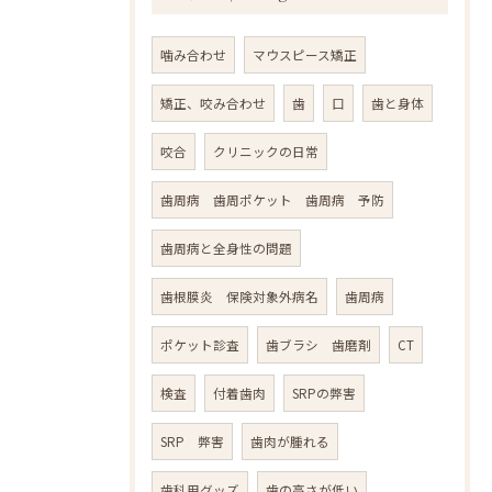
噛み合わせ
マウスピース矯正
矯正、咬み合わせ
歯
口
歯と身体
咬合
クリニックの日常
歯周病 歯周ポケット 歯周病 予防
歯周病と全身性の問題
歯根膜炎 保険対象外病名
歯周病
ポケット診査
歯ブラシ 歯磨剤
CT
検査
付着歯肉
SRPの弊害
SRP 弊害
歯肉が腫れる
歯科用グッズ
歯の高さが低い