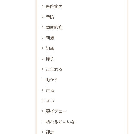
医院案内
予防
顎関節症
刺激
知識
拘り
こだわる
向かう
走る
立つ
顎イテェー
晴れるといいな
師走