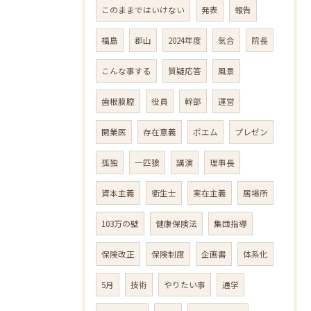
このままではいけない
発表
報告
福島
郡山
2024年度
気合
院長
こんな事する
質疑応答
風景
歯根膜腔
役員
幹部
運営
開業医
存在意義
ポエム
プレゼン
孤独
一匹狼
講演
理事長
資本主義
衛生士
実在主義
居場所
103万の壁
健康保険法
集団指導
保険改正
保険制度
企画書
体系化
5月
技術
やりたい事
通学