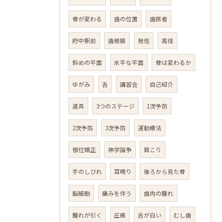
骨が変わる
歯の位置
歯医者
府中駅前
歯根膜
発信
高径
斜めの平面
水平な平面
骨は変わるか
ゆがみ
舌
講習会
自己紹介
道具
3つのステージ
1次予防
2次予防
3次予防
運動療法
顎位矯正
神学論争
肩こり
手のしびれ
耳鳴り
後ろから見た骨
脳細胞
痛みを伴う
歯肉の腫れ
腫れが引く
圧痕
舌が白い
むし歯