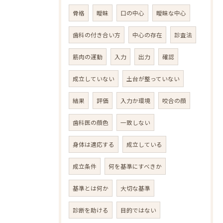
骨格
曖昧
口の中心
曖昧な中心
歯科の付き合い方
中心の存在
診査法
筋肉の運動
入力
出力
確認
成立していない
土台が整っていない
結果
評価
入力か環境
咬合の顔
歯科医の顔色
一致しない
身体は適応する
成立している
成立条件
何を基準にすべきか
基準とは何か
大切な基準
診断を助ける
目的ではない