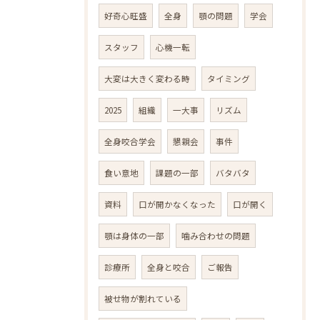
好奇心旺盛
全身
顎の問題
学会
スタッフ
心機一転
大変は大きく変わる時
タイミング
2025
組織
一大事
リズム
全身咬合学会
懇親会
事件
食い意地
課題の一部
バタバタ
資料
口が開かなくなった
口が開く
顎は身体の一部
噛み合わせの問題
診療所
全身と咬合
ご報告
被せ物が割れている