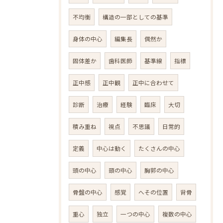
不均衡
構造の一部としての基準
身体の中心
編集長
偶然か
固体差か
歯科医師
基準線
指標
正中感
正中観
正中に合わせて
診断
治療
経験
臨床
大切
積み重ね
視点
不思議
日常的
定義
中心は動く
たくさんの中心
頭の中心
頸の中心
胸郭の中心
骨盤の中心
感覚
へその位置
背骨
重心
独立
一つの中心
複数の中心