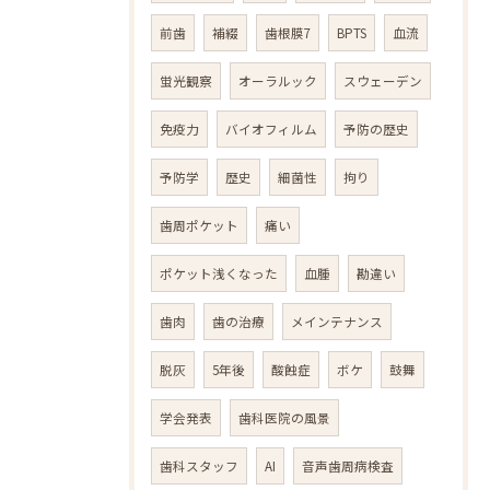
前歯
補綴
歯根膜7
BPTS
血流
蛍光観察
オーラルック
スウェーデン
免疫力
バイオフィルム
予防の歴史
予防学
歴史
細菌性
拘り
歯周ポケット
痛い
ポケット浅くなった
血腫
勘違い
歯肉
歯の治療
メインテナンス
脱灰
5年後
酸蝕症
ボケ
鼓舞
学会発表
歯科医院の風景
歯科スタッフ
AI
音声歯周病検査