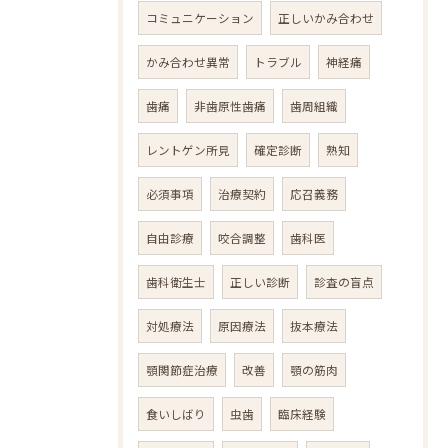
コミュニケーション
正しいかみ合わせ
かみ合わせ異常
トラブル
神経痛
歯痛
非歯原性歯痛
歯周組織
レントゲン所見
確定診断
熟知
必須事項
治療契約
応召義務
自由診療
咬合調整
歯科医
歯科衛生士
正しい診断
診査の盲点
対処療法
原因療法
抜本療法
顎関節症治療
改善
顎の筋肉
食いしばり
虫歯
臨床経験