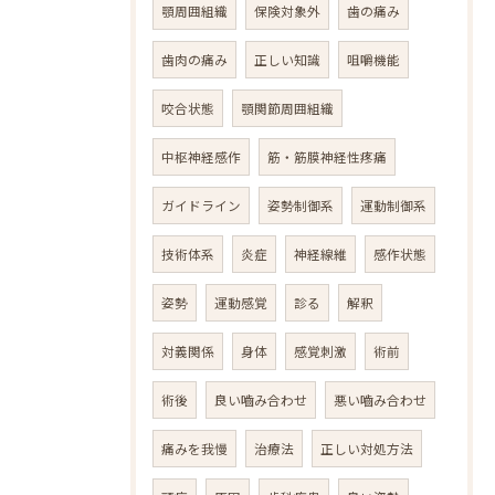
顎周囲組織
保険対象外
歯の痛み
歯肉の痛み
正しい知識
咀嚼機能
咬合状態
顎関節周囲組織
中枢神経感作
筋・筋膜神経性疼痛
ガイドライン
姿勢制御系
運動制御系
技術体系
炎症
神経線維
感作状態
姿勢
運動感覚
診る
解釈
対義関係
身体
感覚刺激
術前
術後
良い嚙み合わせ
悪い嚙み合わせ
痛みを我慢
治療法
正しい対処方法