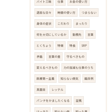
バイト三昧
仕事
お金の使い方
退屈な日々
時間の使い方
つまらない
身体の症状
こだわり
まったり
何を大切にしているか
勤務先
言葉
とくちょう
特徴
特長
SRP
矛盾
言葉の差
守るべきもの
変えるべきもの
力の加減も仕事のうち
医療第一主義
知らない病気
臨床例
真面目
レッテル
パンチをかましたくなる
証拠
はっきり
知らない側
知った事