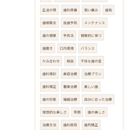
生活の質
歯科疼痛
鋭い痛み
歯垢
歯根膜炎
虫歯予防
メンテナンス
歯の健康
予防法
健康的に保つ
歯磨き
口内環境
バランス
かみ合わせ
相談
不快な歯の音
歯科検診
美容治療
治療プラン
歯科矯正
審美治療
美しい歯
歯の形態
補綴治療
自分に合った治療
理想的な美しさ
笑顔
歯の美しさ
治療方法
歯科医院
歯列矯正