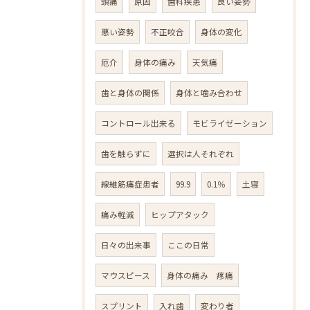
頭痛
原因
歯科疾患
良い姿勢
悪い姿勢
不正咬合
身体の変化
厄介
身体の痛み
天気痛
歯と身体の関係
身体と噛み合わせ
コントロール出来る
モビライゼーション
歯を触らずに
選択は人それぞれ
線維筋痛症患者
99.9
0.1％
土寝
痛み軽減
ヒップアタック
日々の出来事
ここの日常
マウスピース
身体の痛み 疼痛
スプリント
入れ歯
変わり者