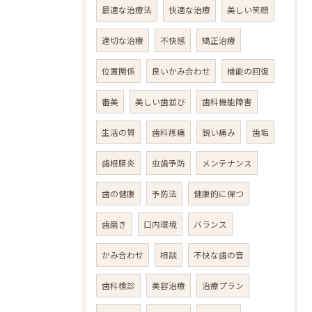
最適な治療法
快適な治療
美しい笑顔
適切な治療
不快感
矯正治療
位置関係
良いかみ合わせ
機能の回復
審美
美しい歯並び
歯科機能障害
生活の質
歯科疼痛
鋭い痛み
歯垢
歯根膜炎
虫歯予防
メンテナンス
歯の健康
予防法
健康的に保つ
歯磨き
口内環境
バランス
かみ合わせ
相談
不快な歯の音
歯科検診
美容治療
治療プラン