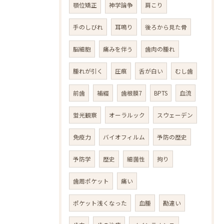
顎位矯正
神学論争
肩こり
手のしびれ
耳鳴り
後ろから見た骨
脳細胞
痛みを伴う
歯肉の腫れ
腫れが引く
圧痕
舌が白い
むし歯
前歯
補綴
歯根膜7
BPTS
血流
蛍光観察
オーラルック
スウェーデン
免疫力
バイオフィルム
予防の歴史
予防学
歴史
細菌性
拘り
歯周ポケット
痛い
ポケット浅くなった
血腫
勘違い