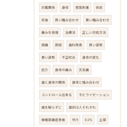
対義関係
身体
感覚刺激
術前
術後
良い嚙み合わせ
悪い嚙み合わせ
痛みを我慢
治療法
正しい対処方法
頭痛
原因
歯科疾患
良い姿勢
悪い姿勢
不正咬合
身体の変化
厄介
身体の痛み
天気痛
歯と身体の関係
身体と噛み合わせ
コントロール出来る
モビライゼーション
歯を触らずに
選択は人それぞれ
線維筋痛症患者
99.9
0.1％
土寝