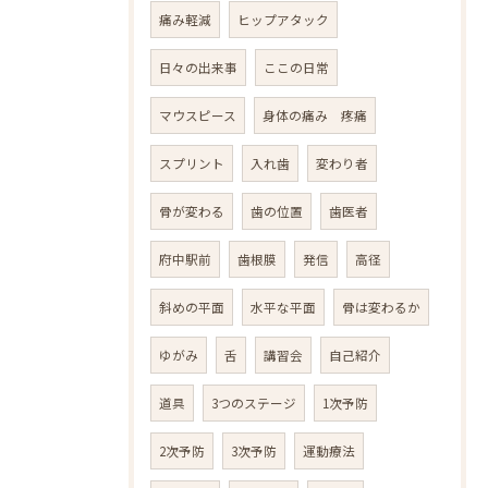
痛み軽減
ヒップアタック
日々の出来事
ここの日常
マウスピース
身体の痛み 疼痛
スプリント
入れ歯
変わり者
骨が変わる
歯の位置
歯医者
府中駅前
歯根膜
発信
高径
斜めの平面
水平な平面
骨は変わるか
ゆがみ
舌
講習会
自己紹介
道具
3つのステージ
1次予防
2次予防
3次予防
運動療法