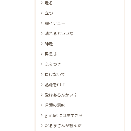
走る
立つ
顎イテェー
晴れるといいな
師走
男臭さ
ふらつき
負けないで
葛藤をCUT
愛はあるんかい⁉
言葉の意味
gimletには早すぎる
だるまさんが転んだ