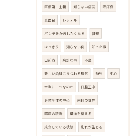
医療第一主義
知らない病気
臨床例
真面目
レッテル
パンチをかましたくなる
証拠
はっきり
知らない側
知った事
口起点
余計な事
不良
新しい歯科にまつわる病気
勉強
中心
本当に一つなのか
口腔正中
身体全体の中心
歯科の世界
臨床の現場
構造を整える
成立している状態
乱れが生じる