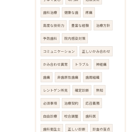
歯科治療
健康な歯
疼痛
高度な技術力
豊富な経験
治療方針
予防歯科
院内感染対策
コミュニケーション
正しいかみ合わせ
かみ合わせ異常
トラブル
神経痛
歯痛
非歯原性歯痛
歯周組織
レントゲン所見
確定診断
熟知
必須事項
治療契約
応召義務
自由診療
咬合調整
歯科医
歯科衛生士
正しい診断
診査の盲点