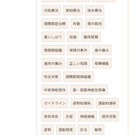
対処療法
原因療法
抜本療法
顎関節症治療
改善
顎の筋肉
食いしばり
虫歯
臨床経験
顎周囲組織
保険対象外
歯の痛み
歯肉の痛み
正しい知識
咀嚼機能
咬合状態
顎関節周囲組織
中枢神経感作
筋・筋膜神経性疼痛
ガイドライン
姿勢制御系
運動制御系
技術体系
炎症
神経線維
感作状態
姿勢
運動感覚
診る
解釈