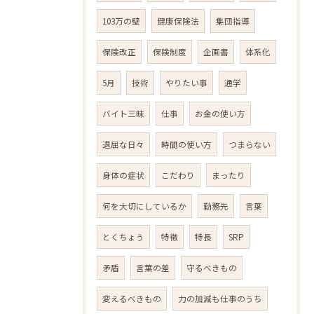
103万の壁
健康保険法
集団指導
保険改正
保険制度
企画書
体系化
5月
技術
やりたい事
通学
バイト三昧
仕事
お金の使い方
退屈な日々
時間の使い方
つまらない
身体の症状
こだわり
まったり
何を大切にしているか
勤務先
言葉
とくちょう
特徴
特長
SRP
矛盾
言葉の差
守るべきもの
変えるべきもの
力の加減も仕事のうち