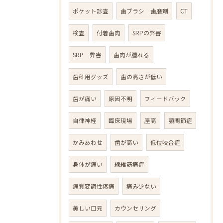
ポケット診査
歯ブラシ 歯磨剤
CT
検査
付着歯肉
SRPの弊害
SRP 弊害
歯肉が腫れる
歯科用グッズ
歯の高さが低い
歯が痛い
原因不明
フィードバック
自律神経
臨床現場
座高
顎関節症
かみあわせ
歯が高い
低位咬合症
身体が痛い
線維筋痛症
痛覚変調性疼痛
痛み少ない
美しい口元
カウンセリング