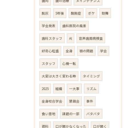
歯肉
歯の治療
メインテナンス
脱灰
5年後
酸蝕症
ボケ
鼓舞
学会発表
歯科医院の風景
歯科スタッフ
AI
音声歯周病検査
好奇心旺盛
全身
顎の問題
学会
スタッフ
心機一転
大変は大きく変わる時
タイミング
2025
組織
一大事
リズム
全身咬合学会
懇親会
事件
食い意地
課題の一部
バタバタ
資料
口が開かなくなった
口が開く