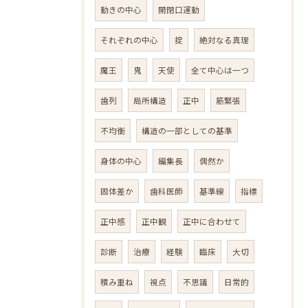
動きの中心
開閉口運動
それぞれの中心
掟
絶対なる真理
魔王
鬼
天使
全て中心は一つ
歯列
局所構造
正中
筋緊張
不均衡
構造の一部としての基準
身体の中心
編集長
偶然か
固体差か
歯科医師
基準線
指標
正中感
正中観
正中に合わせて
診断
治療
経験
臨床
大切
積み重ね
視点
不思議
日常的