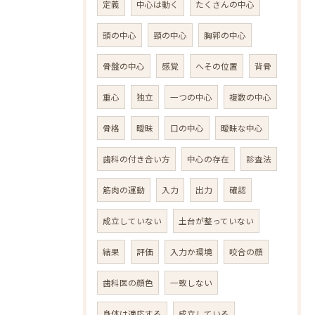
定義
中心は動く
たくさんの中心
頭の中心
頸の中心
胸郭の中心
骨盤の中心
感覚
へその位置
背骨
重心
独立
一つの中心
複数の中心
骨格
曖昧
口の中心
曖昧な中心
歯科の付き合い方
中心の存在
診査法
筋肉の運動
入力
出力
確認
成立していない
土台が整っていない
結果
評価
入力か環境
咬合の顔
歯科医の顔色
一致しない
身体は適応する
成立している