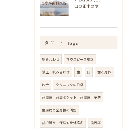
口の正中の話
タグ
Tags
噛み合わせ
マウスピース矯正
矯正、咬み合わせ
歯
口
歯と身体
咬合
クリニックの日常
歯周病 歯周ポケット 歯周病 予防
歯周病と全身性の問題
歯根膜炎 保険対象外病名
歯周病