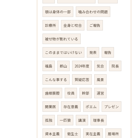
顎は身体の一部
噛み合わせの問題
診療所
全身と咬合
ご報告
被せ物が割れている
このままではいけない
発表
報告
福島
郡山
2024年度
気合
院長
こんな事する
質疑応答
風景
歯根膜腔
役員
幹部
運営
開業医
存在意義
ポエム
プレゼン
孤独
一匹狼
講演
理事長
資本主義
衛生士
実在主義
居場所