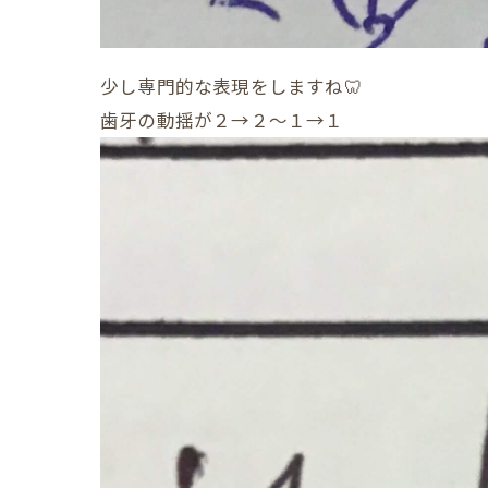
少し専門的な表現をしますね🦷
歯牙の動揺が２→２～１→１