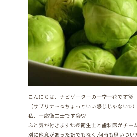
こんにちは、ナビゲーターの一堂一花です🐻
（サブリナ～☺️ちょっといい感じじゃない✨
私、一応衛生士です😁🦷
ふと気が付きます🐑💭衛生士と歯科医がチー
別に他意があった訳でもなく,何時も思いつい