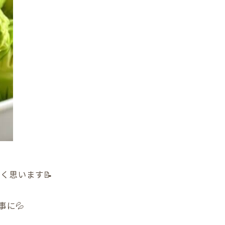
く思います📝
に💦