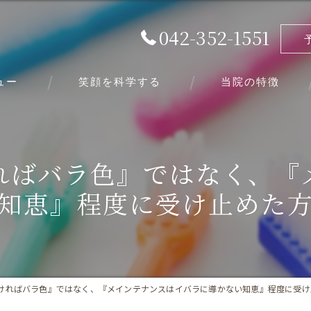
042-352-1551
ュー
笑顔を科学する
当院の特徴
虫歯
ればバラ色』ではなく、『
小児
知恵』程度に受け止めた
顎関節症
歯周病
嚙み合わせ
ければバラ色』ではなく、『メインテナンスはイバラに導かない知恵』程度に受け