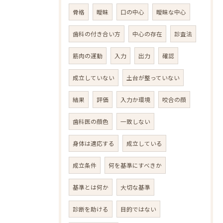
骨格
曖昧
口の中心
曖昧な中心
歯科の付き合い方
中心の存在
診査法
筋肉の運動
入力
出力
確認
成立していない
土台が整っていない
結果
評価
入力か環境
咬合の顔
歯科医の顔色
一致しない
身体は適応する
成立している
成立条件
何を基準にすべきか
基準とは何か
大切な基準
診断を助ける
目的ではない