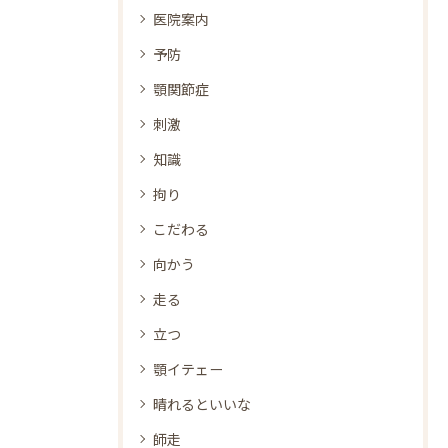
医院案内
予防
顎関節症
刺激
知識
拘り
こだわる
向かう
走る
立つ
顎イテェー
晴れるといいな
師走