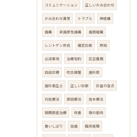
コミュニケーション
正しいかみ合わせ
かみ合わせ異常
トラブル
神経痛
歯痛
非歯原性歯痛
歯周組織
レントゲン所見
確定診断
熟知
必須事項
治療契約
応召義務
自由診療
咬合調整
歯科医
歯科衛生士
正しい診断
診査の盲点
対処療法
原因療法
抜本療法
顎関節症治療
改善
顎の筋肉
食いしばり
虫歯
臨床経験