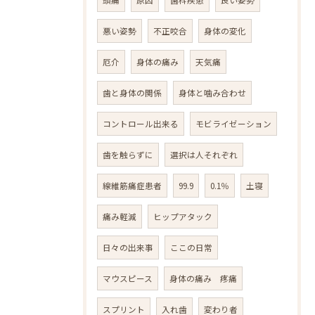
悪い姿勢
不正咬合
身体の変化
厄介
身体の痛み
天気痛
歯と身体の関係
身体と噛み合わせ
コントロール出来る
モビライゼーション
歯を触らずに
選択は人それぞれ
線維筋痛症患者
99.9
0.1％
土寝
痛み軽減
ヒップアタック
日々の出来事
ここの日常
マウスピース
身体の痛み 疼痛
スプリント
入れ歯
変わり者