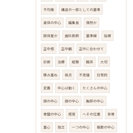
不均衡
構造の一部としての基準
身体の中心
編集長
偶然か
固体差か
歯科医師
基準線
指標
正中感
正中観
正中に合わせて
診断
治療
経験
臨床
大切
積み重ね
視点
不思議
日常的
定義
中心は動く
たくさんの中心
頭の中心
頸の中心
胸郭の中心
骨盤の中心
感覚
へその位置
背骨
重心
独立
一つの中心
複数の中心