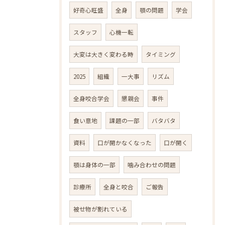
好奇心旺盛
全身
顎の問題
学会
スタッフ
心機一転
大変は大きく変わる時
タイミング
2025
組織
一大事
リズム
全身咬合学会
懇親会
事件
食い意地
課題の一部
バタバタ
資料
口が開かなくなった
口が開く
顎は身体の一部
噛み合わせの問題
診療所
全身と咬合
ご報告
被せ物が割れている