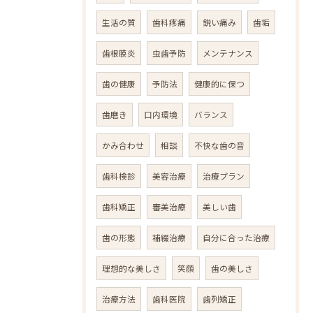
生活の質
歯科疼痛
鋭い痛み
歯垢
歯根膜炎
虫歯予防
メンテナンス
歯の健康
予防法
健康的に保つ
歯磨き
口内環境
バランス
かみ合わせ
相談
不快な歯の音
歯科検診
美容治療
治療プラン
歯科矯正
審美治療
美しい歯
歯の形態
補綴治療
自分に合った治療
理想的な美しさ
笑顔
歯の美しさ
治療方法
歯科医院
歯列矯正