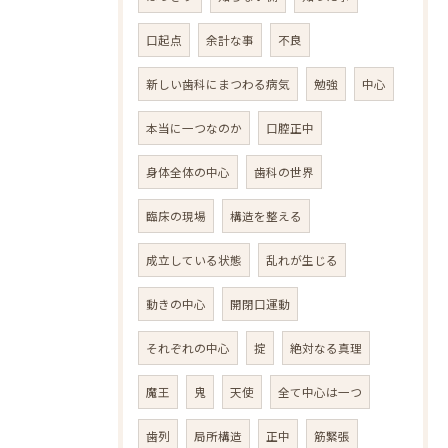
口起点
余計な事
不良
新しい歯科にまつわる病気
勉強
中心
本当に一つなのか
口腔正中
身体全体の中心
歯科の世界
臨床の現場
構造を整える
成立している状態
乱れが生じる
動きの中心
開閉口運動
それぞれの中心
掟
絶対なる真理
魔王
鬼
天使
全て中心は一つ
歯列
局所構造
正中
筋緊張