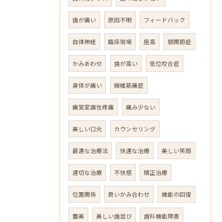
歯が痛い
原因不明
フィードバック
自律神経
臨床現場
座高
顎関節症
かみあわせ
歯が高い
低位咬合症
身体が痛い
線維筋痛症
痛覚変調性疼痛
痛み少ない
美しい口元
カウンセリング
最適な治療法
快適な治療
美しい笑顔
適切な治療
不快感
矯正治療
位置関係
良いかみ合わせ
機能の回復
審美
美しい歯並び
歯科機能障害