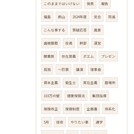
このままではいけない
発表
報告
福島
郡山
2024年度
気合
院長
こんな事する
質疑応答
風景
歯根膜腔
役員
幹部
運営
開業医
存在意義
ポエム
プレゼン
孤独
一匹狼
講演
理事長
資本主義
衛生士
実在主義
居場所
103万の壁
健康保険法
集団指導
保険改正
保険制度
企画書
体系化
5月
技術
やりたい事
通学