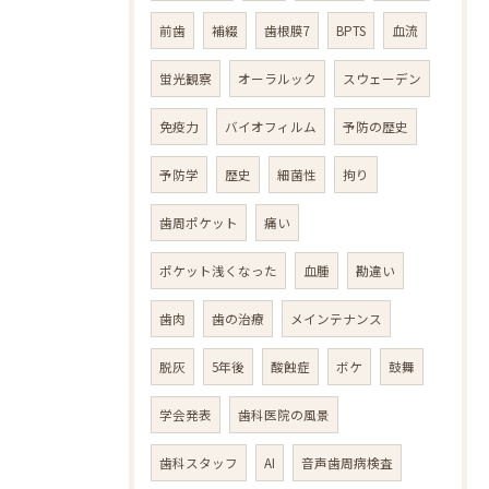
前歯
補綴
歯根膜7
BPTS
血流
蛍光観察
オーラルック
スウェーデン
免疫力
バイオフィルム
予防の歴史
予防学
歴史
細菌性
拘り
歯周ポケット
痛い
ポケット浅くなった
血腫
勘違い
歯肉
歯の治療
メインテナンス
脱灰
5年後
酸蝕症
ボケ
鼓舞
学会発表
歯科医院の風景
歯科スタッフ
AI
音声歯周病検査