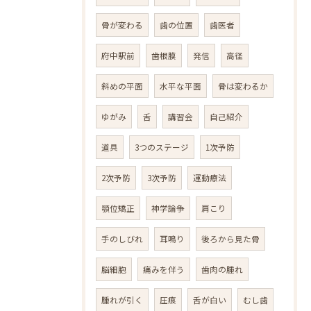
骨が変わる
歯の位置
歯医者
府中駅前
歯根膜
発信
高径
斜めの平面
水平な平面
骨は変わるか
ゆがみ
舌
講習会
自己紹介
道具
3つのステージ
1次予防
2次予防
3次予防
運動療法
顎位矯正
神学論争
肩こり
手のしびれ
耳鳴り
後ろから見た骨
脳細胞
痛みを伴う
歯肉の腫れ
腫れが引く
圧痕
舌が白い
むし歯