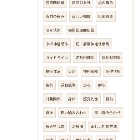
顎周囲組織
保険対象外
歯の痛み
歯肉の痛み
正しい知識
咀嚼機能
咬合状態
顎関節周囲組織
中枢神経感作
筋・筋膜神経性疼痛
ガイドライン
姿勢制御系
運動制御系
技術体系
炎症
神経線維
感作状態
姿勢
運動感覚
診る
解釈
対義関係
身体
感覚刺激
術前
術後
良い嚙み合わせ
悪い嚙み合わせ
痛みを我慢
治療法
正しい対処方法
頭痛
原因
歯科疾患
良い姿勢