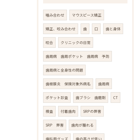
噛み合わせ
マウスピース矯正
矯正、咬み合わせ
歯
口
歯と身体
咬合
クリニックの日常
歯周病 歯周ポケット 歯周病 予防
歯周病と全身性の問題
歯根膜炎 保険対象外病名
歯周病
ポケット診査
歯ブラシ 歯磨剤
CT
検査
付着歯肉
SRPの弊害
SRP 弊害
歯肉が腫れる
歯科用グッズ
歯の高さが低い