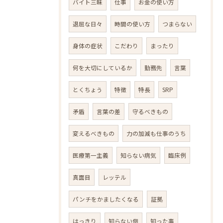
バイト三昧
仕事
お金の使い方
退屈な日々
時間の使い方
つまらない
身体の症状
こだわり
まったり
何を大切にしているか
勤務先
言葉
とくちょう
特徴
特長
SRP
矛盾
言葉の差
守るべきもの
変えるべきもの
力の加減も仕事のうち
医療第一主義
知らない病気
臨床例
真面目
レッテル
パンチをかましたくなる
証拠
はっきり
知らない側
知った事