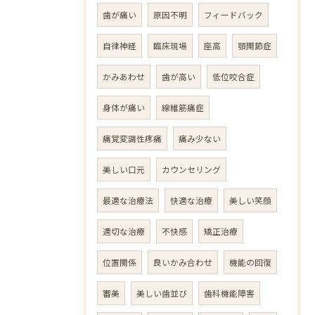
歯が痛い
原因不明
フィードバック
自律神経
臨床現場
座高
顎関節症
かみあわせ
歯が高い
低位咬合症
身体が痛い
線維筋痛症
痛覚変調性疼痛
痛み少ない
美しい口元
カウンセリング
最適な治療法
快適な治療
美しい笑顔
適切な治療
不快感
矯正治療
位置関係
良いかみ合わせ
機能の回復
審美
美しい歯並び
歯科機能障害