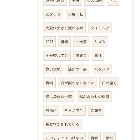
好奇心旺盛
全身
顎の問題
学会
スタッフ
心機一転
大変は大きく変わる時
タイミング
2025
組織
一大事
リズム
全身咬合学会
懇親会
事件
食い意地
課題の一部
バタバタ
資料
口が開かなくなった
口が開く
顎は身体の一部
噛み合わせの問題
診療所
全身と咬合
ご報告
被せ物が割れている
このままではいけない
発表
報告