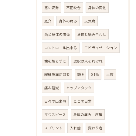
悪い姿勢
不正咬合
身体の変化
厄介
身体の痛み
天気痛
歯と身体の関係
身体と噛み合わせ
コントロール出来る
モビライゼーション
歯を触らずに
選択は人それぞれ
線維筋痛症患者
99.9
0.1％
土寝
痛み軽減
ヒップアタック
日々の出来事
ここの日常
マウスピース
身体の痛み 疼痛
スプリント
入れ歯
変わり者