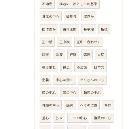
不均衡
構造の一部としての基準
身体の中心
編集長
偶然か
固体差か
歯科医師
基準線
指標
正中感
正中観
正中に合わせて
診断
治療
経験
臨床
大切
積み重ね
視点
不思議
日常的
定義
中心は動く
たくさんの中心
頭の中心
頸の中心
胸郭の中心
骨盤の中心
感覚
へその位置
背骨
重心
独立
一つの中心
複数の中心