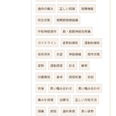
歯肉の痛み
正しい知識
咀嚼機能
咬合状態
顎関節周囲組織
中枢神経感作
筋・筋膜神経性疼痛
ガイドライン
姿勢制御系
運動制御系
技術体系
炎症
神経線維
感作状態
姿勢
運動感覚
診る
解釈
対義関係
身体
感覚刺激
術前
術後
良い嚙み合わせ
悪い嚙み合わせ
痛みを我慢
治療法
正しい対処方法
頭痛
原因
歯科疾患
良い姿勢