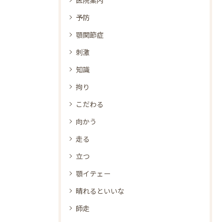
予防
顎関節症
刺激
知識
拘り
こだわる
向かう
走る
立つ
顎イテェー
晴れるといいな
師走