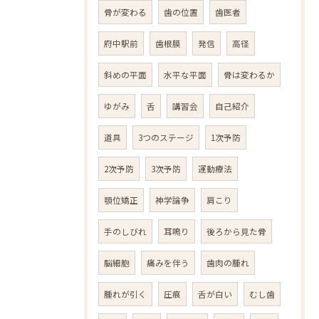
骨が変わる
歯の位置
歯医者
府中駅前
歯根膜
発信
高径
斜めの平面
水平な平面
骨は変わるか
ゆがみ
舌
講習会
自己紹介
道具
3つのステージ
1次予防
2次予防
3次予防
運動療法
顎位矯正
神学論争
肩こり
手のしびれ
耳鳴り
後ろから見た骨
脳細胞
痛みを伴う
歯肉の腫れ
腫れが引く
圧痕
舌が白い
むし歯