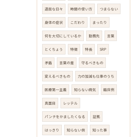
退屈な日々
時間の使い方
つまらない
身体の症状
こだわり
まったり
何を大切にしているか
勤務先
言葉
とくちょう
特徴
特長
SRP
矛盾
言葉の差
守るべきもの
変えるべきもの
力の加減も仕事のうち
医療第一主義
知らない病気
臨床例
真面目
レッテル
パンチをかましたくなる
証拠
はっきり
知らない側
知った事