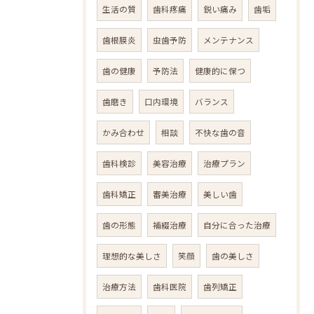
生活の質
歯科疼痛
鋭い痛み
歯垢
歯根膜炎
虫歯予防
メンテナンス
歯の健康
予防法
健康的に保つ
歯磨き
口内環境
バランス
かみ合わせ
相談
不快な歯の音
歯科検診
美容治療
治療プラン
歯科矯正
審美治療
美しい歯
歯の形態
補綴治療
自分に合った治療
理想的な美しさ
笑顔
歯の美しさ
治療方法
歯科医院
歯列矯正