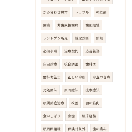
かみ合わせ異常
トラブル
神経痛
歯痛
非歯原性歯痛
歯周組織
レントゲン所見
確定診断
熟知
必須事項
治療契約
応召義務
自由診療
咬合調整
歯科医
歯科衛生士
正しい診断
診査の盲点
対処療法
原因療法
抜本療法
顎関節症治療
改善
顎の筋肉
食いしばり
虫歯
臨床経験
顎周囲組織
保険対象外
歯の痛み