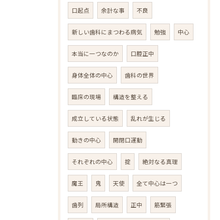
口起点
余計な事
不良
新しい歯科にまつわる病気
勉強
中心
本当に一つなのか
口腔正中
身体全体の中心
歯科の世界
臨床の現場
構造を整える
成立している状態
乱れが生じる
動きの中心
開閉口運動
それぞれの中心
掟
絶対なる真理
魔王
鬼
天使
全て中心は一つ
歯列
局所構造
正中
筋緊張