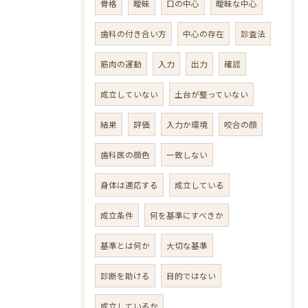
骨格
曖昧
口の中心
曖昧な中心
歯科の付き合い方
中心の存在
診査法
筋肉の運動
入力
出力
確認
成立していない
土台が整っていない
結果
評価
入力か環境
咬合の顔
歯科医の顔色
一致しない
身体は適応する
成立している
成立条件
何を基準にすべきか
基準とは何か
大切な基準
診断を助ける
目的ではない
成立しているか