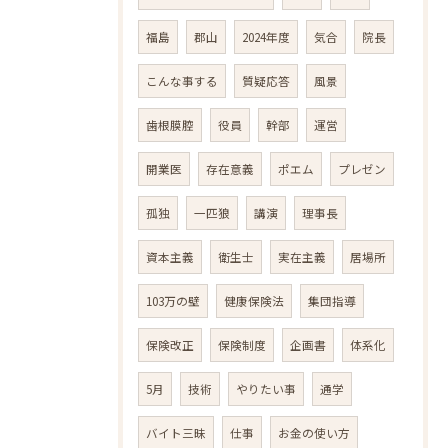
福島
郡山
2024年度
気合
院長
こんな事する
質疑応答
風景
歯根膜腔
役員
幹部
運営
開業医
存在意義
ポエム
プレゼン
孤独
一匹狼
講演
理事長
資本主義
衛生士
実在主義
居場所
103万の壁
健康保険法
集団指導
保険改正
保険制度
企画書
体系化
5月
技術
やりたい事
通学
バイト三昧
仕事
お金の使い方