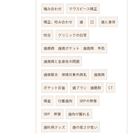
噛み合わせ
マウスピース矯正
矯正、咬み合わせ
歯
口
歯と身体
咬合
クリニックの日常
歯周病 歯周ポケット 歯周病 予防
歯周病と全身性の問題
歯根膜炎 保険対象外病名
歯周病
ポケット診査
歯ブラシ 歯磨剤
CT
検査
付着歯肉
SRPの弊害
SRP 弊害
歯肉が腫れる
歯科用グッズ
歯の高さが低い