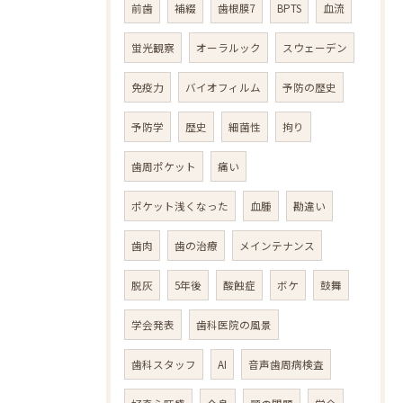
前歯
補綴
歯根膜7
BPTS
血流
蛍光観察
オーラルック
スウェーデン
免疫力
バイオフィルム
予防の歴史
予防学
歴史
細菌性
拘り
歯周ポケット
痛い
ポケット浅くなった
血腫
勘違い
歯肉
歯の治療
メインテナンス
脱灰
5年後
酸蝕症
ボケ
鼓舞
学会発表
歯科医院の風景
歯科スタッフ
AI
音声歯周病検査