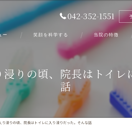
042-352-1551
ュー
笑顔を科学する
当院の特徴
虫歯
り浸りの頃、院長はトイレ
小児
話
顎関節症
歯周病
嚙み合わせ
入り浸りの頃、院長はトイレに入り浸りだった。そんな話