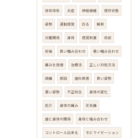
技術体系
炎症
神経線維
感作状態
姿勢
運動感覚
診る
解釈
対義関係
身体
感覚刺激
術前
術後
良い嚙み合わせ
悪い嚙み合わせ
痛みを我慢
治療法
正しい対処方法
頭痛
原因
歯科疾患
良い姿勢
悪い姿勢
不正咬合
身体の変化
厄介
身体の痛み
天気痛
歯と身体の関係
身体と噛み合わせ
コントロール出来る
モビライゼーション