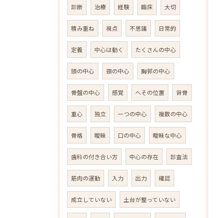
診断
治療
経験
臨床
大切
積み重ね
視点
不思議
日常的
定義
中心は動く
たくさんの中心
頭の中心
頸の中心
胸郭の中心
骨盤の中心
感覚
へその位置
背骨
重心
独立
一つの中心
複数の中心
骨格
曖昧
口の中心
曖昧な中心
歯科の付き合い方
中心の存在
診査法
筋肉の運動
入力
出力
確認
成立していない
土台が整っていない