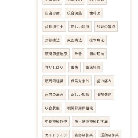
自由診療
咬合調整
歯科医
歯科衛生士
正しい診断
診査の盲点
対処療法
原因療法
抜本療法
顎関節症治療
改善
顎の筋肉
食いしばり
虫歯
臨床経験
顎周囲組織
保険対象外
歯の痛み
歯肉の痛み
正しい知識
咀嚼機能
咬合状態
顎関節周囲組織
中枢神経感作
筋・筋膜神経性疼痛
ガイドライン
姿勢制御系
運動制御系