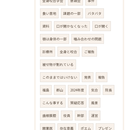
全身咬合学会
懇親会
事件
食い意地
課題の一部
バタバタ
資料
口が開かなくなった
口が開く
顎は身体の一部
噛み合わせの問題
診療所
全身と咬合
ご報告
被せ物が割れている
このままではいけない
発表
報告
福島
郡山
2024年度
気合
院長
こんな事する
質疑応答
風景
歯根膜腔
役員
幹部
運営
開業医
存在意義
ポエム
プレゼン