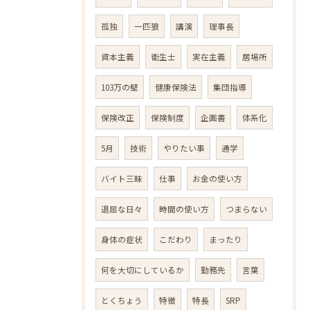
孤独
一匹狼
講演
理事長
資本主義
衛生士
実在主義
居場所
103万の壁
健康保険法
集団指導
保険改正
保険制度
企画書
体系化
5月
技術
やりたい事
通学
バイト三昧
仕事
お金の使い方
退屈な日々
時間の使い方
つまらない
身体の症状
こだわり
まったり
何を大切にしているか
勤務先
言葉
とくちょう
特徴
特長
SRP