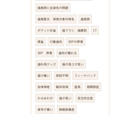
歯周病と全身性の問題
歯根膜炎 保険対象外病名
歯周病
ポケット診査
歯ブラシ 歯磨剤
CT
検査
付着歯肉
SRPの弊害
SRP 弊害
歯肉が腫れる
歯科用グッズ
歯の高さが低い
歯が痛い
原因不明
フィードバック
自律神経
臨床現場
座高
顎関節症
かみあわせ
歯が高い
低位咬合症
身体が痛い
線維筋痛症