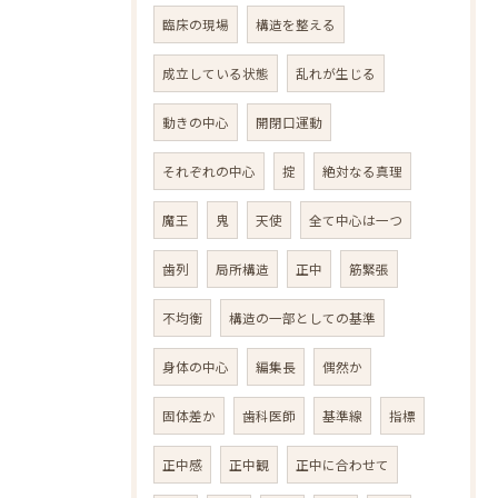
臨床の現場
構造を整える
成立している状態
乱れが生じる
動きの中心
開閉口運動
それぞれの中心
掟
絶対なる真理
魔王
鬼
天使
全て中心は一つ
歯列
局所構造
正中
筋緊張
不均衡
構造の一部としての基準
身体の中心
編集長
偶然か
固体差か
歯科医師
基準線
指標
正中感
正中観
正中に合わせて