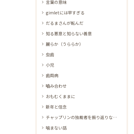
言葉の意味
gimletには早すぎる
だるまさんが転んだ
知る悪意と知らない善意
麗らか（うららか）
虫歯
小児
歯周病
嚙み合わせ
おもむくままに
新年と信念
チャップリンの独裁者を振り返りながら
噛まない話