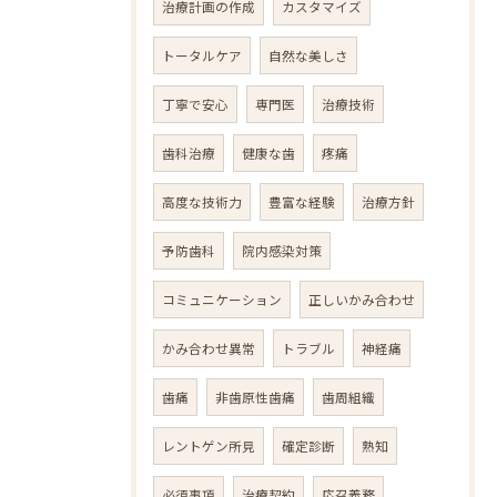
治療計画の作成
カスタマイズ
トータルケア
自然な美しさ
丁寧で安心
専門医
治療技術
歯科治療
健康な歯
疼痛
高度な技術力
豊富な経験
治療方針
予防歯科
院内感染対策
コミュニケーション
正しいかみ合わせ
かみ合わせ異常
トラブル
神経痛
歯痛
非歯原性歯痛
歯周組織
レントゲン所見
確定診断
熟知
必須事項
治療契約
応召義務