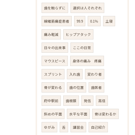
歯を触らずに
選択は人それぞれ
線維筋痛症患者
99.9
0.1％
土寝
痛み軽減
ヒップアタック
日々の出来事
ここの日常
マウスピース
身体の痛み 疼痛
スプリント
入れ歯
変わり者
骨が変わる
歯の位置
歯医者
府中駅前
歯根膜
発信
高径
斜めの平面
水平な平面
骨は変わるか
ゆがみ
舌
講習会
自己紹介