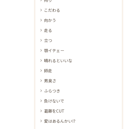
拘り
こだわる
向かう
走る
立つ
顎イテェー
晴れるといいな
師走
男臭さ
ふらつき
負けないで
葛藤をCUT
愛はあるんかい⁉