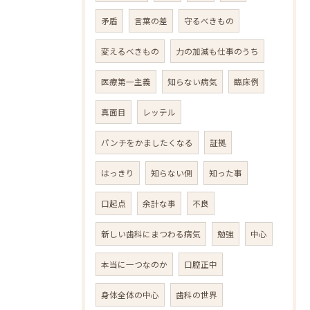
矛盾
言葉の差
守るべきもの
変えるべきもの
力の加減も仕事のうち
医療第一主義
知らない病気
臨床例
真面目
レッテル
パンチをかましたくなる
証拠
はっきり
知らない側
知った事
口起点
余計な事
不良
新しい歯科にまつわる病気
勉強
中心
本当に一つなのか
口腔正中
身体全体の中心
歯科の世界