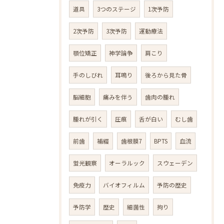
道具
3つのステージ
1次予防
2次予防
3次予防
運動療法
顎位矯正
神学論争
肩こり
手のしびれ
耳鳴り
後ろから見た骨
脳細胞
痛みを伴う
歯肉の腫れ
腫れが引く
圧痕
舌が白い
むし歯
前歯
補綴
歯根膜7
BPTS
血流
蛍光観察
オーラルック
スウェーデン
免疫力
バイオフィルム
予防の歴史
予防学
歴史
細菌性
拘り