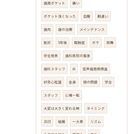
歯周ポケット
痛い
ポケット浅くなった
血腫
勘違い
歯肉
歯の治療
メインテナンス
脱灰
5年後
酸蝕症
ボケ
鼓舞
学会発表
歯科医院の風景
歯科スタッフ
AI
音声歯周病検査
好奇心旺盛
全身
顎の問題
学会
スタッフ
心機一転
大変は大きく変わる時
タイミング
2025
組織
一大事
リズム