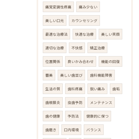
痛覚変調性疼痛
痛み少ない
美しい口元
カウンセリング
最適な治療法
快適な治療
美しい笑顔
適切な治療
不快感
矯正治療
位置関係
良いかみ合わせ
機能の回復
審美
美しい歯並び
歯科機能障害
生活の質
歯科疼痛
鋭い痛み
歯垢
歯根膜炎
虫歯予防
メンテナンス
歯の健康
予防法
健康的に保つ
歯磨き
口内環境
バランス