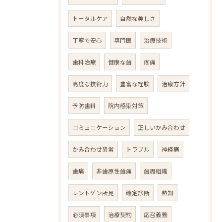
トータルケア
自然な美しさ
丁寧で安心
専門医
治療技術
歯科治療
健康な歯
疼痛
高度な技術力
豊富な経験
治療方針
予防歯科
院内感染対策
コミュニケーション
正しいかみ合わせ
かみ合わせ異常
トラブル
神経痛
歯痛
非歯原性歯痛
歯周組織
レントゲン所見
確定診断
熟知
必須事項
治療契約
応召義務