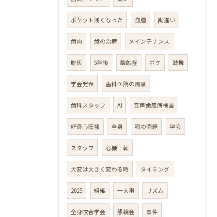
ポケット浅くなった
血腫
勘違い
歯肉
歯の治療
メインテナンス
脱灰
5年後
酸蝕症
ボケ
鼓舞
学会発表
歯科医院の風景
歯科スタッフ
AI
音声歯周病検査
好奇心旺盛
全身
顎の問題
学会
スタッフ
心機一転
大変は大きく変わる時
タイミング
2025
組織
一大事
リズム
全身咬合学会
懇親会
事件