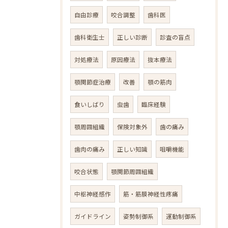
自由診療
咬合調整
歯科医
歯科衛生士
正しい診断
診査の盲点
対処療法
原因療法
抜本療法
顎関節症治療
改善
顎の筋肉
食いしばり
虫歯
臨床経験
顎周囲組織
保険対象外
歯の痛み
歯肉の痛み
正しい知識
咀嚼機能
咬合状態
顎関節周囲組織
中枢神経感作
筋・筋膜神経性疼痛
ガイドライン
姿勢制御系
運動制御系