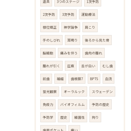
道具
3つのステージ
1次予防
2次予防
3次予防
運動療法
顎位矯正
神学論争
肩こり
手のしびれ
耳鳴り
後ろから見た骨
脳細胞
痛みを伴う
歯肉の腫れ
腫れが引く
圧痕
舌が白い
むし歯
前歯
補綴
歯根膜7
BPTS
血流
蛍光観察
オーラルック
スウェーデン
免疫力
バイオフィルム
予防の歴史
予防学
歴史
細菌性
拘り
歯周ポケット
痛い