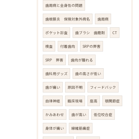
歯周病と全身性の問題
歯根膜炎 保険対象外病名
歯周病
ポケット診査
歯ブラシ 歯磨剤
CT
検査
付着歯肉
SRPの弊害
SRP 弊害
歯肉が腫れる
歯科用グッズ
歯の高さが低い
歯が痛い
原因不明
フィードバック
自律神経
臨床現場
座高
顎関節症
かみあわせ
歯が高い
低位咬合症
身体が痛い
線維筋痛症