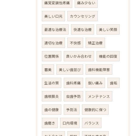
痛覚変調性疼痛
痛み少ない
美しい口元
カウンセリング
最適な治療法
快適な治療
美しい笑顔
適切な治療
不快感
矯正治療
位置関係
良いかみ合わせ
機能の回復
審美
美しい歯並び
歯科機能障害
生活の質
歯科疼痛
鋭い痛み
歯垢
歯根膜炎
虫歯予防
メンテナンス
歯の健康
予防法
健康的に保つ
歯磨き
口内環境
バランス