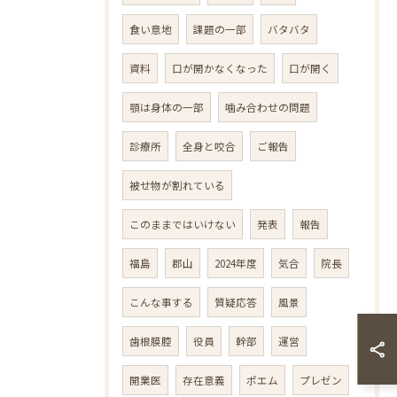
食い意地
課題の一部
バタバタ
資料
口が開かなくなった
口が開く
顎は身体の一部
噛み合わせの問題
診療所
全身と咬合
ご報告
被せ物が割れている
このままではいけない
発表
報告
福島
郡山
2024年度
気合
院長
こんな事する
質疑応答
風景
歯根膜腔
役員
幹部
運営
開業医
存在意義
ポエム
プレゼン