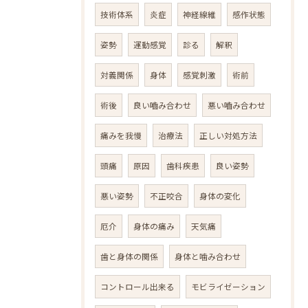
技術体系
炎症
神経線維
感作状態
姿勢
運動感覚
診る
解釈
対義関係
身体
感覚刺激
術前
術後
良い嚙み合わせ
悪い嚙み合わせ
痛みを我慢
治療法
正しい対処方法
頭痛
原因
歯科疾患
良い姿勢
悪い姿勢
不正咬合
身体の変化
厄介
身体の痛み
天気痛
歯と身体の関係
身体と噛み合わせ
コントロール出来る
モビライゼーション