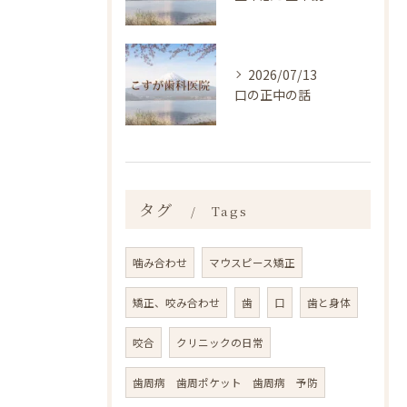
2026/07/13
口の正中の話
タグ
Tags
噛み合わせ
マウスピース矯正
矯正、咬み合わせ
歯
口
歯と身体
咬合
クリニックの日常
歯周病 歯周ポケット 歯周病 予防