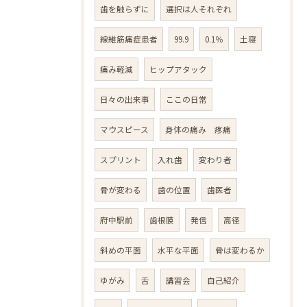
歯を触らずに
選択は人それぞれ
線維筋痛症患者
99.9
0.1％
土寝
痛み軽減
ヒップアタック
日々の出来事
ここの日常
マウスピース
身体の痛み 疼痛
スプリント
入れ歯
変わり者
骨が変わる
歯の位置
歯医者
府中駅前
歯根膜
発信
高径
斜めの平面
水平な平面
骨は変わるか
ゆがみ
舌
講習会
自己紹介