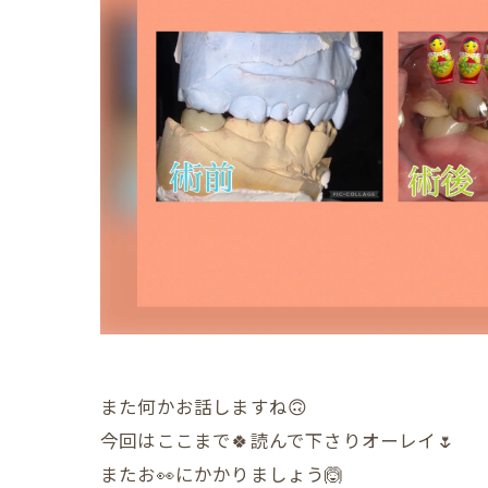
また何かお話しますね🙃
今回はここまで🍀読んで下さりオーレイ🌷
またお👀にかかりましょう🙆