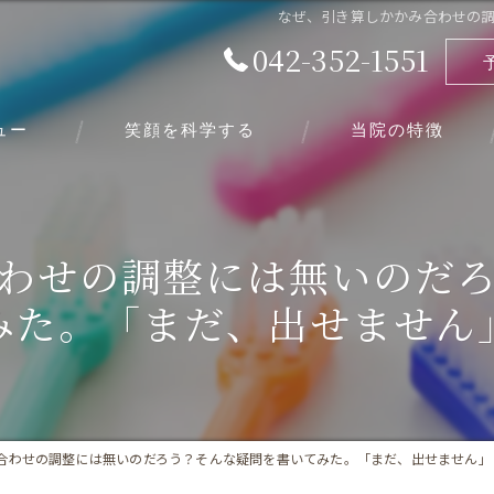
なぜ、引き算しかかみ合わせの
042-352-1551
ュー
笑顔を科学する
当院の特徴
虫歯
わせの調整には無いのだ
小児
みた。「まだ、出せません
顎関節症
歯周病
嚙み合わせ
合わせの調整には無いのだろう？そんな疑問を書いてみた。「まだ、出せません」