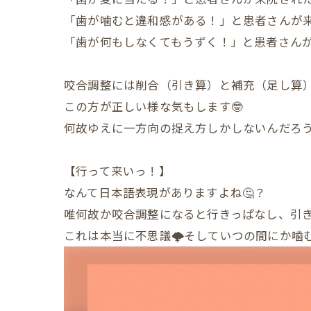
「歯が噛むと違和感がある！」と患者さんが来
「歯が何もしなくてもうずく！」と患者さんが
咬合調整には削合（引き算）と補充（足し算
この方が正しい様な気もします🤓
何故ゆえに一方向の捉え方しかしないんだろう
【行って来いっ！】
なんて日本語表現がありますよね🤔？
唯何故か咬合調整になると行きっぱなし、引き
これは本当に不思議🌩そしていつの間にか噛