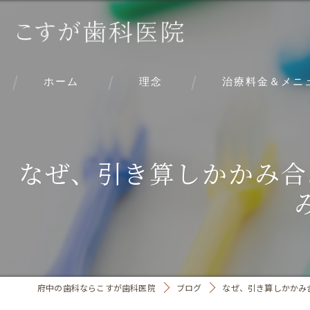
ホーム
理念
治療料金＆メニ
なぜ、引き算しかかみ合
府中の歯科ならこすが歯科医院
ブログ
なぜ、引き算しかかみ