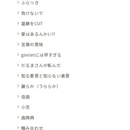
ふらつき
負けないで
葛藤をCUT
愛はあるんかい⁉
言葉の意味
gimletには早すぎる
だるまさんが転んだ
知る悪意と知らない善意
麗らか（うららか）
虫歯
小児
歯周病
嚙み合わせ