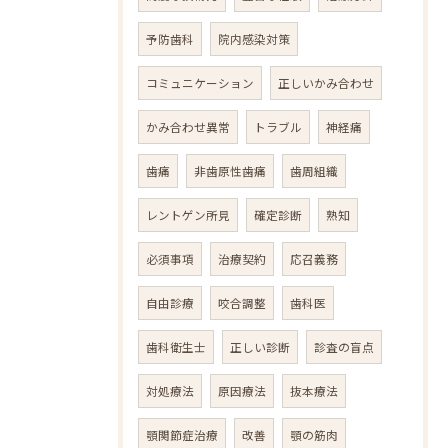
予防歯科
院内感染対策
コミュニケーション
正しいかみ合わせ
かみ合わせ異常
トラブル
神経痛
歯痛
非歯原性歯痛
歯周組織
レントゲン所見
確定診断
熟知
必須事項
治療契約
応召義務
自由診療
咬合調整
歯科医
歯科衛生士
正しい診断
診査の盲点
対処療法
原因療法
抜本療法
顎関節症治療
改善
顎の筋肉