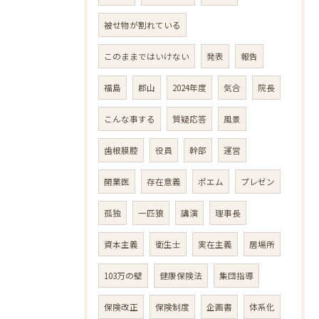
被せ物が割れている
このままではいけない
発表
報告
福島
郡山
2024年度
気合
院長
こんな事する
質疑応答
風景
歯根膜腔
役員
幹部
運営
開業医
存在意義
ポエム
プレゼン
孤独
一匹狼
講演
理事長
資本主義
衛生士
実在主義
居場所
103万の壁
健康保険法
集団指導
保険改正
保険制度
企画書
体系化