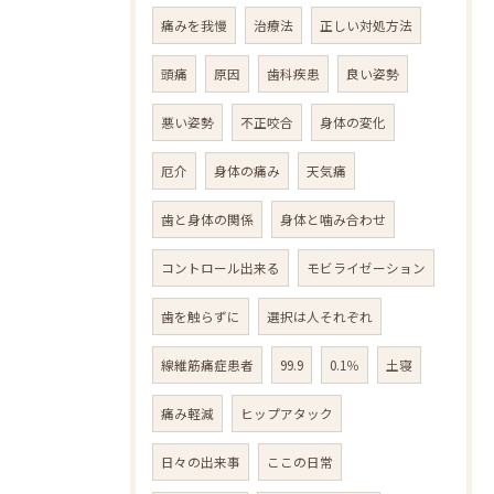
痛みを我慢
治療法
正しい対処方法
頭痛
原因
歯科疾患
良い姿勢
悪い姿勢
不正咬合
身体の変化
厄介
身体の痛み
天気痛
歯と身体の関係
身体と噛み合わせ
コントロール出来る
モビライゼーション
歯を触らずに
選択は人それぞれ
線維筋痛症患者
99.9
0.1％
土寝
痛み軽減
ヒップアタック
日々の出来事
ここの日常