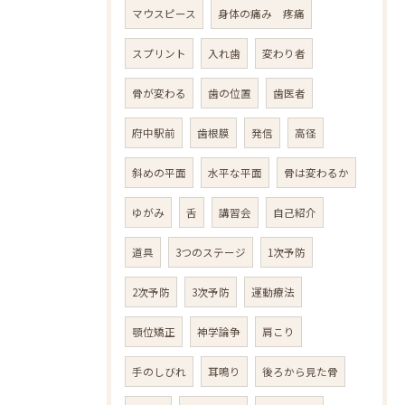
マウスピース
身体の痛み 疼痛
スプリント
入れ歯
変わり者
骨が変わる
歯の位置
歯医者
府中駅前
歯根膜
発信
高径
斜めの平面
水平な平面
骨は変わるか
ゆがみ
舌
講習会
自己紹介
道具
3つのステージ
1次予防
2次予防
3次予防
運動療法
顎位矯正
神学論争
肩こり
手のしびれ
耳鳴り
後ろから見た骨