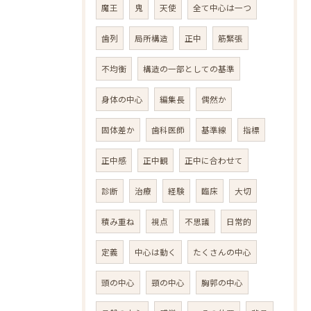
魔王
鬼
天使
全て中心は一つ
歯列
局所構造
正中
筋緊張
不均衡
構造の一部としての基準
身体の中心
編集長
偶然か
固体差か
歯科医師
基準線
指標
正中感
正中観
正中に合わせて
診断
治療
経験
臨床
大切
積み重ね
視点
不思議
日常的
定義
中心は動く
たくさんの中心
頭の中心
頸の中心
胸郭の中心