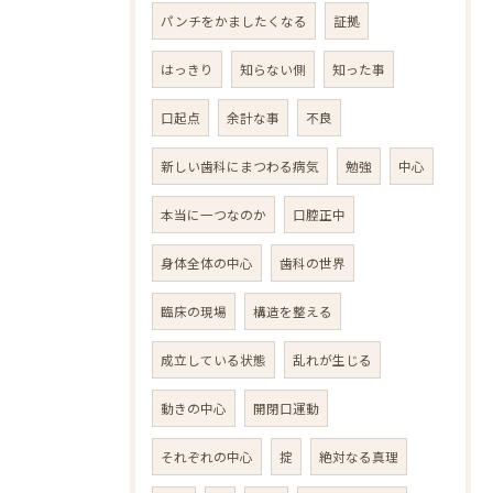
パンチをかましたくなる
証拠
はっきり
知らない側
知った事
口起点
余計な事
不良
新しい歯科にまつわる病気
勉強
中心
本当に一つなのか
口腔正中
身体全体の中心
歯科の世界
臨床の現場
構造を整える
成立している状態
乱れが生じる
動きの中心
開閉口運動
それぞれの中心
掟
絶対なる真理