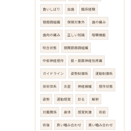
食いしばり
虫歯
臨床経験
顎周囲組織
保険対象外
歯の痛み
歯肉の痛み
正しい知識
咀嚼機能
咬合状態
顎関節周囲組織
中枢神経感作
筋・筋膜神経性疼痛
ガイドライン
姿勢制御系
運動制御系
技術体系
炎症
神経線維
感作状態
姿勢
運動感覚
診る
解釈
対義関係
身体
感覚刺激
術前
術後
良い嚙み合わせ
悪い嚙み合わせ