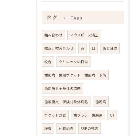
タグ
Tags
噛み合わせ
マウスピース矯正
矯正、咬み合わせ
歯
口
歯と身体
咬合
クリニックの日常
歯周病 歯周ポケット 歯周病 予防
歯周病と全身性の問題
歯根膜炎 保険対象外病名
歯周病
ポケット診査
歯ブラシ 歯磨剤
CT
検査
付着歯肉
SRPの弊害