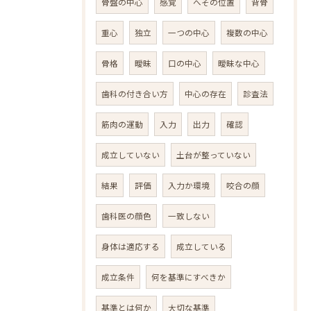
骨盤の中心
感覚
へその位置
背骨
重心
独立
一つの中心
複数の中心
骨格
曖昧
口の中心
曖昧な中心
歯科の付き合い方
中心の存在
診査法
筋肉の運動
入力
出力
確認
成立していない
土台が整っていない
結果
評価
入力か環境
咬合の顔
歯科医の顔色
一致しない
身体は適応する
成立している
成立条件
何を基準にすべきか
基準とは何か
大切な基準