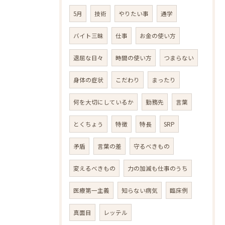
5月
技術
やりたい事
通学
バイト三昧
仕事
お金の使い方
退屈な日々
時間の使い方
つまらない
身体の症状
こだわり
まったり
何を大切にしているか
勤務先
言葉
とくちょう
特徴
特長
SRP
矛盾
言葉の差
守るべきもの
変えるべきもの
力の加減も仕事のうち
医療第一主義
知らない病気
臨床例
真面目
レッテル