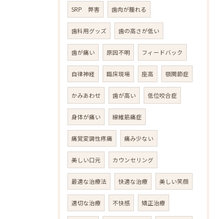
SRP 弊害
歯肉が腫れる
歯科用グッズ
歯の高さが低い
歯が痛い
原因不明
フィードバック
自律神経
臨床現場
座高
顎関節症
かみあわせ
歯が高い
低位咬合症
身体が痛い
線維筋痛症
痛覚変調性疼痛
痛み少ない
美しい口元
カウンセリング
最適な治療法
快適な治療
美しい笑顔
適切な治療
不快感
矯正治療