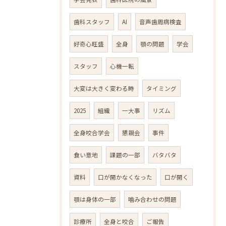
歯科スタッフ
AI
音声歯周病検査
好奇心旺盛
全身
顎の問題
学会
スタッフ
心機一転
大変は大きく変わる時
タイミング
2025
組織
一大事
リズム
全身咬合学会
懇親会
事件
食い意地
課題の一部
バタバタ
資料
口が開かなくなった
口が開く
顎は身体の一部
噛み合わせの問題
診療所
全身と咬合
ご報告