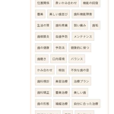
位置関係
良いかみ合わせ
機能の回復
審美
美しい歯並び
歯科機能障害
生活の質
歯科疼痛
鋭い痛み
歯垢
歯根膜炎
虫歯予防
メンテナンス
歯の健康
予防法
健康的に保つ
歯磨き
口内環境
バランス
かみ合わせ
相談
不快な歯の音
歯科検診
美容治療
治療プラン
歯科矯正
審美治療
美しい歯
歯の形態
補綴治療
自分に合った治療