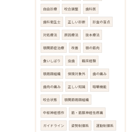
自由診療
咬合調整
歯科医
歯科衛生士
正しい診断
診査の盲点
対処療法
原因療法
抜本療法
顎関節症治療
改善
顎の筋肉
食いしばり
虫歯
臨床経験
顎周囲組織
保険対象外
歯の痛み
歯肉の痛み
正しい知識
咀嚼機能
咬合状態
顎関節周囲組織
中枢神経感作
筋・筋膜神経性疼痛
ガイドライン
姿勢制御系
運動制御系