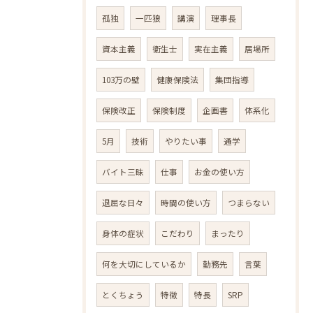
孤独
一匹狼
講演
理事長
資本主義
衛生士
実在主義
居場所
103万の壁
健康保険法
集団指導
保険改正
保険制度
企画書
体系化
5月
技術
やりたい事
通学
バイト三昧
仕事
お金の使い方
退屈な日々
時間の使い方
つまらない
身体の症状
こだわり
まったり
何を大切にしているか
勤務先
言葉
とくちょう
特徴
特長
SRP