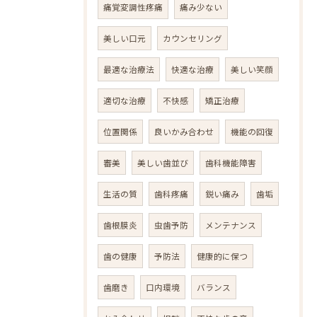
痛覚変調性疼痛
痛み少ない
美しい口元
カウンセリング
最適な治療法
快適な治療
美しい笑顔
適切な治療
不快感
矯正治療
位置関係
良いかみ合わせ
機能の回復
審美
美しい歯並び
歯科機能障害
生活の質
歯科疼痛
鋭い痛み
歯垢
歯根膜炎
虫歯予防
メンテナンス
歯の健康
予防法
健康的に保つ
歯磨き
口内環境
バランス