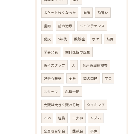
ポケット浅くなった
血腫
勘違い
歯肉
歯の治療
メインテナンス
脱灰
5年後
酸蝕症
ボケ
鼓舞
学会発表
歯科医院の風景
歯科スタッフ
AI
音声歯周病検査
好奇心旺盛
全身
顎の問題
学会
スタッフ
心機一転
大変は大きく変わる時
タイミング
2025
組織
一大事
リズム
全身咬合学会
懇親会
事件