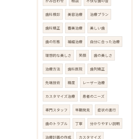
かみ合わせ
相談
不快な歯の音
歯科検診
美容治療
治療プラン
歯科矯正
審美治療
美しい歯
歯の形態
補綴治療
自分に合った治療
理想的な美しさ
笑顔
歯の美しさ
治療方法
歯科医院
歯列矯正
先端技術
精度
レーザー治療
カスタマイズ治療
患者のニーズ
専門スタッフ
早期発見
症状の進行
歯のトラブル
丁寧
分かりやすい説明
治療計画の作成
カスタマイズ