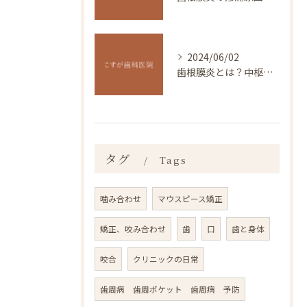
2024/06/02
歯根膜炎とは？中枢神経感作や症状・治療法の解説
タグ
Tags
噛み合わせ
マウスピース矯正
矯正、咬み合わせ
歯
口
歯と身体
咬合
クリニックの日常
歯周病 歯周ポケット 歯周病 予防