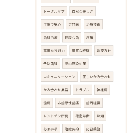
トータルケア
自然な美しさ
丁寧で安心
専門医
治療技術
歯科治療
健康な歯
疼痛
高度な技術力
豊富な経験
治療方針
予防歯科
院内感染対策
コミュニケーション
正しいかみ合わせ
かみ合わせ異常
トラブル
神経痛
歯痛
非歯原性歯痛
歯周組織
レントゲン所見
確定診断
熟知
必須事項
治療契約
応召義務