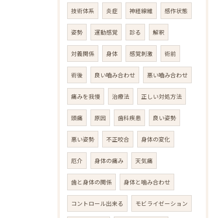
技術体系
炎症
神経線維
感作状態
姿勢
運動感覚
診る
解釈
対義関係
身体
感覚刺激
術前
術後
良い嚙み合わせ
悪い嚙み合わせ
痛みを我慢
治療法
正しい対処方法
頭痛
原因
歯科疾患
良い姿勢
悪い姿勢
不正咬合
身体の変化
厄介
身体の痛み
天気痛
歯と身体の関係
身体と噛み合わせ
コントロール出来る
モビライゼーション