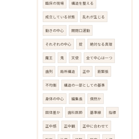
臨床の現場
構造を整える
成立している状態
乱れが生じる
動きの中心
開閉口運動
それぞれの中心
掟
絶対なる真理
魔王
鬼
天使
全て中心は一つ
歯列
局所構造
正中
筋緊張
不均衡
構造の一部としての基準
身体の中心
編集長
偶然か
固体差か
歯科医師
基準線
指標
正中感
正中観
正中に合わせて