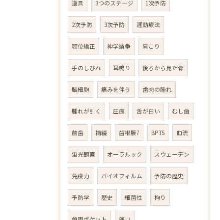
道具
3つのステージ
1次予防
2次予防
3次予防
運動療法
顎位矯正
神学論争
肩こり
手のしびれ
耳鳴り
後ろから見た骨
脳細胞
痛みを伴う
歯肉の腫れ
腫れが引く
圧痕
舌が白い
むし歯
前歯
補綴
歯根膜7
BPTS
血流
蛍光観察
オーラルック
スウェーデン
免疫力
バイオフィルム
予防の歴史
予防学
歴史
細菌性
拘り
歯周ポケット
痛い