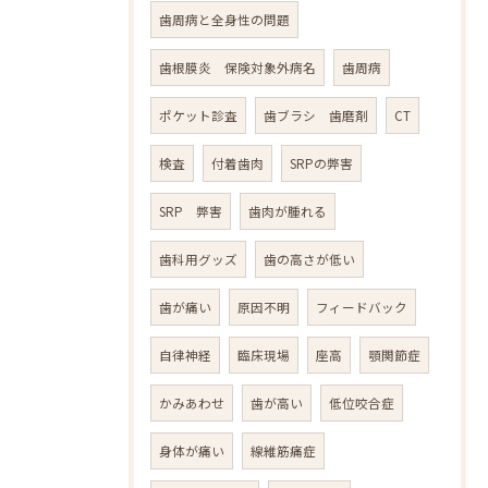
歯周病と全身性の問題
歯根膜炎 保険対象外病名
歯周病
ポケット診査
歯ブラシ 歯磨剤
CT
検査
付着歯肉
SRPの弊害
SRP 弊害
歯肉が腫れる
歯科用グッズ
歯の高さが低い
歯が痛い
原因不明
フィードバック
自律神経
臨床現場
座高
顎関節症
かみあわせ
歯が高い
低位咬合症
身体が痛い
線維筋痛症