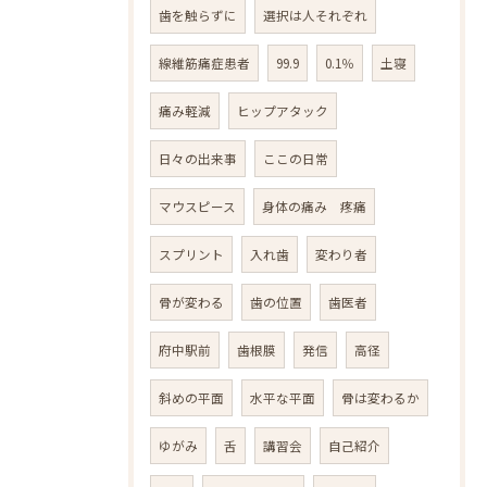
歯を触らずに
選択は人それぞれ
線維筋痛症患者
99.9
0.1％
土寝
痛み軽減
ヒップアタック
日々の出来事
ここの日常
マウスピース
身体の痛み 疼痛
スプリント
入れ歯
変わり者
骨が変わる
歯の位置
歯医者
府中駅前
歯根膜
発信
高径
斜めの平面
水平な平面
骨は変わるか
ゆがみ
舌
講習会
自己紹介