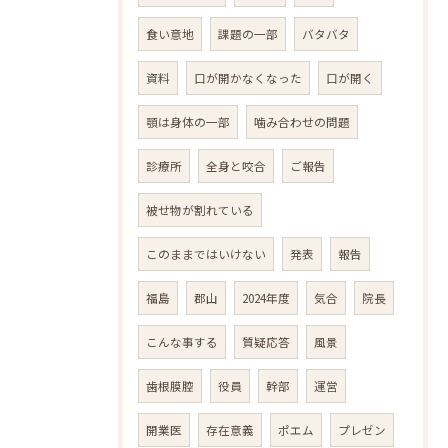
食い意地
課題の一部
バタバタ
資料
口が開かなくなった
口が開く
顎は身体の一部
噛み合わせの問題
診療所
全身と咬合
ご報告
被せ物が割れている
このままではいけない
発表
報告
福島
郡山
2024年度
気合
院長
こんな事する
質疑応答
風景
歯根膜腔
役員
幹部
運営
開業医
存在意義
ポエム
プレゼン