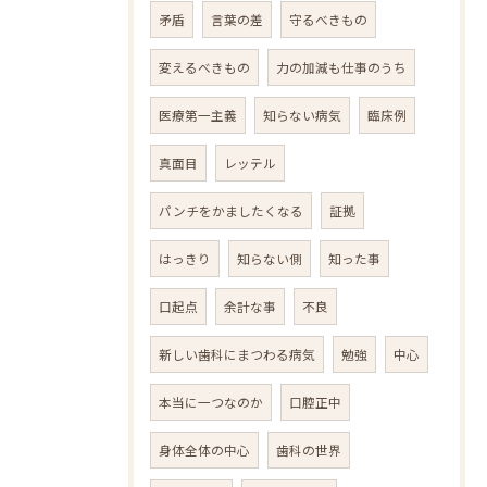
矛盾
言葉の差
守るべきもの
変えるべきもの
力の加減も仕事のうち
医療第一主義
知らない病気
臨床例
真面目
レッテル
パンチをかましたくなる
証拠
はっきり
知らない側
知った事
口起点
余計な事
不良
新しい歯科にまつわる病気
勉強
中心
本当に一つなのか
口腔正中
身体全体の中心
歯科の世界