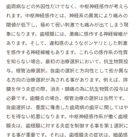
歯周病などの外因性だけでなく、中枢神経感作が考えら
れます。中枢神経感作とは、神経系の異常により痛みの
閾値が低下し、極めて弱い刺激でも痛みが出てしまう現
象になります。歯根膜には、激痛に感作する神経線維が
あります。そして、違和感のようなボンヤリとした刺激
を感作する神経線維もあります。これらの感作系の性質
を知らない場合。最初の治療選択において、抗生物質投
与。根管治療選択。抜歯の選択と方向性として些か異な
る方向の治療選択が為される事があります。例えば、排
膿を伴う炎症の際、消炎・鎮痛の為に抗生物質の投与は
必要です。歯髄炎の場合、根管治療の選択は当然です。
抜歯選択は、重度に罹患した歯周病の歯牙に関してはや
むを得ない処置になります。中枢神経感作系が働く歯根
膜炎は、歯根膜に対する炎症を制御する事を第１選択に
する事が重要です。それは、歯根膜炎の症状は、細菌感