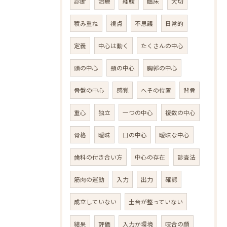
診断
治療
経験
臨床
大切
積み重ね
視点
不思議
日常的
定義
中心は動く
たくさんの中心
頭の中心
頸の中心
胸郭の中心
骨盤の中心
感覚
へその位置
背骨
重心
独立
一つの中心
複数の中心
骨格
曖昧
口の中心
曖昧な中心
歯科の付き合い方
中心の存在
診査法
筋肉の運動
入力
出力
確認
成立していない
土台が整っていない
結果
評価
入力か環境
咬合の顔