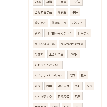
2025
組織
一大事
リズム
全身咬合学会
懇親会
事件
食い意地
課題の一部
バタバタ
資料
口が開かなくなった
口が開く
顎は身体の一部
噛み合わせの問題
診療所
全身と咬合
ご報告
被せ物が割れている
このままではいけない
発表
報告
福島
郡山
2024年度
気合
院長
こんな事する
質疑応答
風景
歯根膜腔
役員
幹部
運営