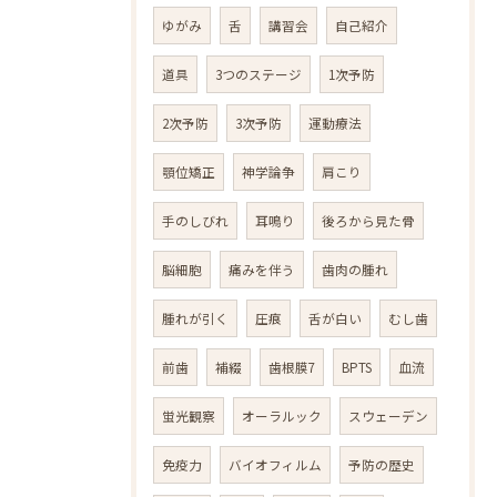
ゆがみ
舌
講習会
自己紹介
道具
3つのステージ
1次予防
2次予防
3次予防
運動療法
顎位矯正
神学論争
肩こり
手のしびれ
耳鳴り
後ろから見た骨
脳細胞
痛みを伴う
歯肉の腫れ
腫れが引く
圧痕
舌が白い
むし歯
前歯
補綴
歯根膜7
BPTS
血流
蛍光観察
オーラルック
スウェーデン
免疫力
バイオフィルム
予防の歴史