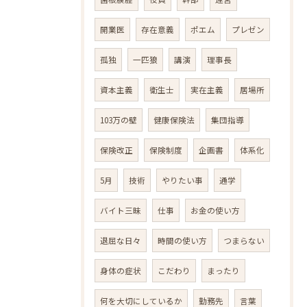
開業医
存在意義
ポエム
プレゼン
孤独
一匹狼
講演
理事長
資本主義
衛生士
実在主義
居場所
103万の壁
健康保険法
集団指導
保険改正
保険制度
企画書
体系化
5月
技術
やりたい事
通学
バイト三昧
仕事
お金の使い方
退屈な日々
時間の使い方
つまらない
身体の症状
こだわり
まったり
何を大切にしているか
勤務先
言葉