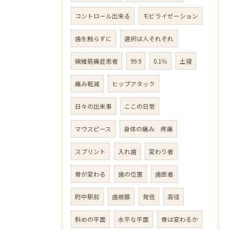
コントロール出来る
モビライゼーション
歯を触らずに
選択は人それぞれ
線維筋痛症患者
99.9
0.1％
土寝
痛み軽減
ヒップアタック
日々の出来事
ここの日常
マウスピース
身体の痛み 疼痛
スプリント
入れ歯
変わり者
骨が変わる
歯の位置
歯医者
府中駅前
歯根膜
発信
高径
斜めの平面
水平な平面
骨は変わるか