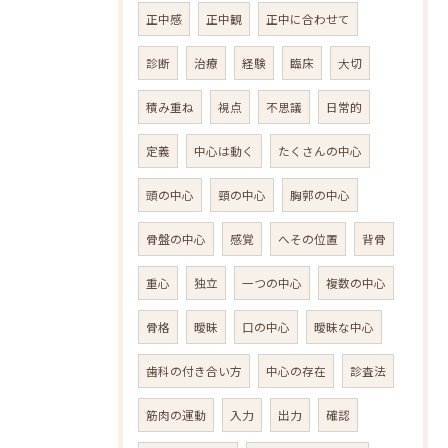
正中感
正中観
正中に合わせて
診断
治療
経験
臨床
大切
積み重ね
視点
不思議
日常的
定義
中心は動く
たくさんの中心
頭の中心
頸の中心
胸郭の中心
骨盤の中心
感覚
へその位置
背骨
重心
独立
一つの中心
複数の中心
骨格
曖昧
口の中心
曖昧な中心
歯科の付き合い方
中心の存在
診査法
筋肉の運動
入力
出力
確認