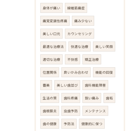
身体が痛い
線維筋痛症
痛覚変調性疼痛
痛み少ない
美しい口元
カウンセリング
最適な治療法
快適な治療
美しい笑顔
適切な治療
不快感
矯正治療
位置関係
良いかみ合わせ
機能の回復
審美
美しい歯並び
歯科機能障害
生活の質
歯科疼痛
鋭い痛み
歯垢
歯根膜炎
虫歯予防
メンテナンス
歯の健康
予防法
健康的に保つ