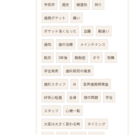
予防学
歴史
細菌性
拘り
歯周ポケット
痛い
ポケット浅くなった
血腫
勘違い
歯肉
歯の治療
メインテナンス
脱灰
5年後
酸蝕症
ボケ
鼓舞
学会発表
歯科医院の風景
歯科スタッフ
AI
音声歯周病検査
好奇心旺盛
全身
顎の問題
学会
スタッフ
心機一転
大変は大きく変わる時
タイミング