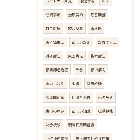
レントゲン所見
確定診断
熟知
必須事項
治療契約
応召義務
自由診療
咬合調整
歯科医
歯科衛生士
正しい診断
診査の盲点
対処療法
原因療法
抜本療法
顎関節症治療
改善
顎の筋肉
食いしばり
虫歯
臨床経験
顎周囲組織
保険対象外
歯の痛み
歯肉の痛み
正しい知識
咀嚼機能
咬合状態
顎関節周囲組織
中枢神経感作
筋・筋膜神経性疼痛