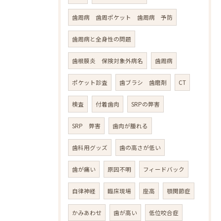
歯周病 歯周ポケット 歯周病 予防
歯周病と全身性の問題
歯根膜炎 保険対象外病名
歯周病
ポケット診査
歯ブラシ 歯磨剤
CT
検査
付着歯肉
SRPの弊害
SRP 弊害
歯肉が腫れる
歯科用グッズ
歯の高さが低い
歯が痛い
原因不明
フィードバック
自律神経
臨床現場
座高
顎関節症
かみあわせ
歯が高い
低位咬合症