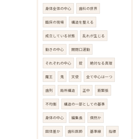
身体全体の中心
歯科の世界
臨床の現場
構造を整える
成立している状態
乱れが生じる
動きの中心
開閉口運動
それぞれの中心
掟
絶対なる真理
魔王
鬼
天使
全て中心は一つ
歯列
局所構造
正中
筋緊張
不均衡
構造の一部としての基準
身体の中心
編集長
偶然か
固体差か
歯科医師
基準線
指標