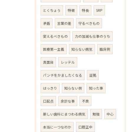
とくちょう
特徴
特長
SRP
矛盾
言葉の差
守るべきもの
変えるべきもの
力の加減も仕事のうち
医療第一主義
知らない病気
臨床例
真面目
レッテル
パンチをかましたくなる
証拠
はっきり
知らない側
知った事
口起点
余計な事
不良
新しい歯科にまつわる病気
勉強
中心
本当に一つなのか
口腔正中